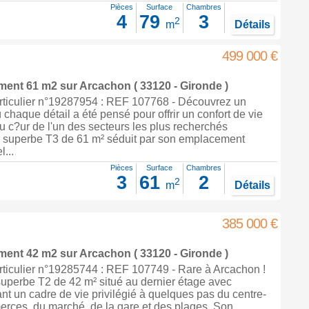
Pièces
Surface
Chambres
4
79
3
2
m
Détails
499 000 €
ement 61 m2
sur
Arcachon
( 33120 - Gironde )
ticulier n°19287954 : REF 107768 - Découvrez un
chaque détail a été pensé pour offrir un confort de vie
u c?ur de l'un des secteurs les plus recherchés
 superbe T3 de 61 m² séduit par son emplacement
l...
Pièces
Surface
Chambres
3
61
2
2
m
Détails
385 000 €
ement 42 m2
sur
Arcachon
( 33120 - Gironde )
ticulier n°19285744 : REF 107749 - Rare à Arcachon !
uperbe T2 de 42 m² situé au dernier étage avec
ant un cadre de vie privilégié à quelques pas du centre-
erces, du marché, de la gare et des plages. Son