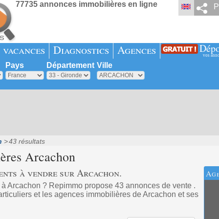
77735 annonces immobilières en ligne
P
Dépo
 vacances
Diagnostics
Agences
vos ann
Pays
Département
Ville
n
43 résultats
ières
Arcachon
ents à vendre sur Arcachon.
Age
t à Arcachon ? Repimmo propose 43 annonces de vente .
rticuliers et les agences immobilières de Arcachon et ses