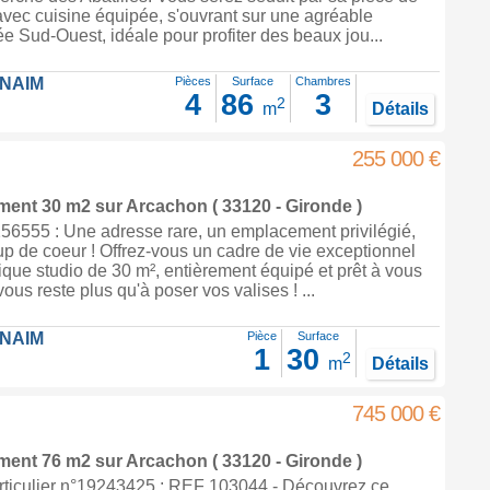
vec cuisine équipée, s'ouvrant sur une agréable
e Sud-Ouest, idéale pour profiter des beaux jou...
FNAIM
Pièces
Surface
Chambres
4
86
3
2
m
Détails
255 000 €
ement 30 m2
sur
Arcachon
( 33120 - Gironde )
6555 : Une adresse rare, un emplacement privilégié,
up de coeur ! Offrez-vous un cadre de vie exceptionnel
que studio de 30 m², entièrement équipé et prêt à vous
 vous reste plus qu'à poser vos valises ! ...
FNAIM
Pièce
Surface
1
30
2
m
Détails
745 000 €
ement 76 m2
sur
Arcachon
( 33120 - Gironde )
ticulier n°19243425 : REF 103044 - Découvrez ce