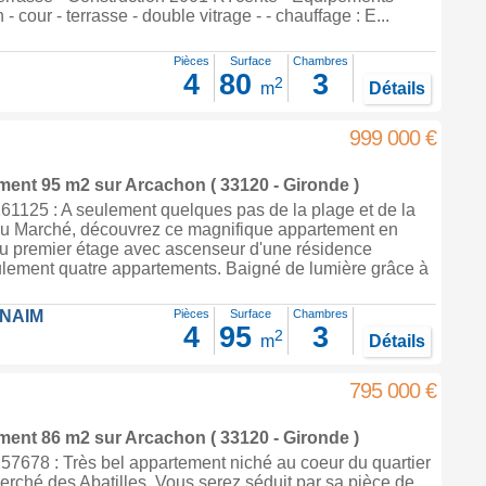
 - cour - terrasse - double vitrage - - chauffage : E...
Pièces
Surface
Chambres
4
80
3
2
m
Détails
999 000 €
ement 95 m2
sur
Arcachon
( 33120 - Gironde )
1125 : A seulement quelques pas de la plage et de la
du Marché, découvrez ce magnifique appartement en
au premier étage avec ascenseur d'une résidence
eulement quatre appartements. Baigné de lumière grâce à
FNAIM
Pièces
Surface
Chambres
4
95
3
2
m
Détails
795 000 €
ement 86 m2
sur
Arcachon
( 33120 - Gironde )
7678 : Très bel appartement niché au coeur du quartier
herché des Abatilles. Vous serez séduit par sa pièce de