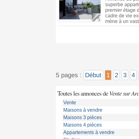
superbe appart
premier étage 
cadre de vie ex
5
mène à un vaste
5 pages :
Début
1
2
3
4
Toutes les annonces de
Vente sur Ar
Vente
Maisons à vendre
Maisons 3 pièces
Maisons 4 pièces
Appartements à vendre