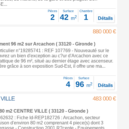
E...
Pièces
Surface
Chambre
2
42
1
2
m
Détails
880 000 €
ement 96 m2
sur
Arcachon
( 33120 - Gironde )
ticulier n°19285741 : REF 107769 - Nouveauté sur le
vrez un bien d'exception au c?ur d'Arcachon avec ce
ttique de 96 m², situé au dernier étage avec ascenseur.
re grâce à son exposition Sud-Est, il offre une ma...
Pièces
Surface
4
96
2
m
Détails
 VILLE
483 000 €
 80 m2
CENTRE VILLE ( 33120 - Gironde )
2632 : Fiche Id-REP182726 : Arcachon, secteur
aison d'environ 80 m2 comprenant 4 piece(s) dont 3
errasse - Construction 2001 R?cente - Equipements