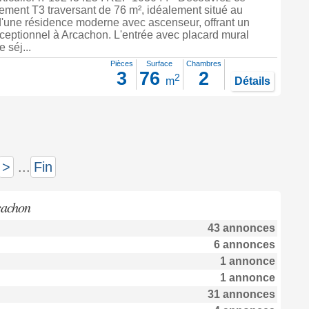
ement T3 traversant de 76 m², idéalement situé au
d'une résidence moderne avec ascenseur, offrant un
ceptionnel à Arcachon. L'entrée avec placard mural
 séj...
Pièces
Surface
Chambres
3
76
2
2
m
Détails
>
...
Fin
cachon
43 annonces
6 annonces
1 annonce
1 annonce
31 annonces