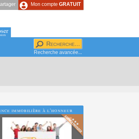
artager
Mon compte
GRATUIT
ser
onces
Recherche avancée...
nce immobilière à l'honneur