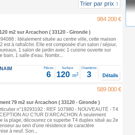
Trier par prix ↑
984 200 €
 120 m2
sur
Arcachon
( 33120 - Gironde )
088 : Idéalement située au centre ville, cette maison
 est à rafraîchir. Elle est composée d'un salon / séjour,
ureaux, 1 salon de jardin avec 1 cuisine ouverte sur
de bain, 1 salle d'eau. Nombr...
FNAIM
Pièces
Surface
Chambres
6
120
3
2
m
Détails
589 000 €
ement 79 m2
sur
Arcachon
( 33120 - Gironde )
rticulier n°19293192 : REF 107980 - NOUVEAUTÉ - T4
CEPTION AU C?UR D'ARCACHON À seulement
e la plage, découvrez ce superbe T4 duplex situé au 2e
enseur au sein d'une résidence de caractère
ise à neuf. Son...