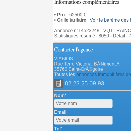
Informations complémentaires
• Prix
: 62500 €
• Grille tarifaire
:
Voir le barème des 
Annonce n°14522248 - VQT.TRAINOU
Statistiques résumé : 8050 - Détail : 
Contacter l'agence
VIABILIS
Rue Terre Victoria, BÃ¢timent A
35760 Saint-GrÃ©goire
Toutes les
annonces immobilières de
02.23.25.09.93
Nom*
Email
Tel*