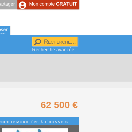
artager
Mon compte
GRATUIT
ser
onces
Recherche avancée...
62 500 €
nce immobilière à l'honneur