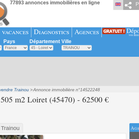
77893 annonces immobilières en ligne
P
Dépo
 vacances
Diagnostics
Agences
vos ann
Pays
Département
Ville
vendre Trainou
Annonce immobilière n°14522248
 505 m2 Loiret (45470) - 62500 €
Age
 Trainou