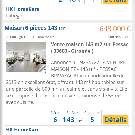
m
HK HomeKare
Labege
648 000 €
Maison 6 pièces 143 m²
Annonce gratuite du 18/07/2026.
soit 4530 €/m²
Vente maison 143 m2
sur
Pessac
( 33600 - Gironde )
Annonce n°19264727 : À VENDRE -
MAISON T7 - 143 m² - PESSAC
5
BRIVAZAC Maison individuelle de
2013 en excellent état, offrant 143 m² habitables sur
une parcelle de 600 m², au calme et sans vis-à-vis. Elle
se compose d'une pièce de vie lumineuse de 53 m²
avec cuisine...
Pièces
Surface
Chambres
6
143
5
Détails
2
m
HK HomeKare