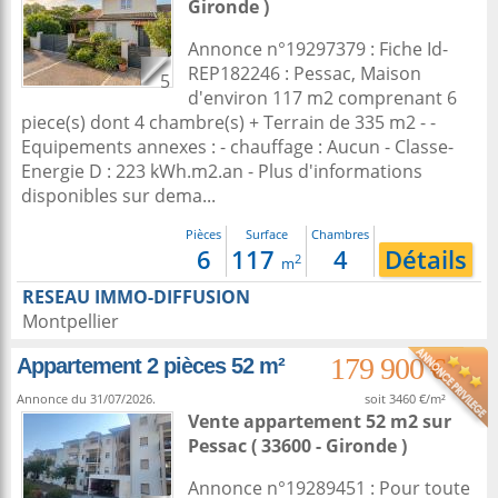
Gironde )
Annonce n°19297379 : Fiche Id-
REP182246 : Pessac, Maison
5
d'environ 117 m2 comprenant 6
piece(s) dont 4 chambre(s) + Terrain de 335 m2 - -
Equipements annexes : - chauffage : Aucun - Classe-
Energie D : 223 kWh.m2.an - Plus d'informations
disponibles sur dema...
Pièces
Surface
Chambres
6
117
4
Détails
2
m
RESEAU IMMO-DIFFUSION
Montpellier
179 900 €
Appartement 2 pièces 52 m²
Annonce du 31/07/2026.
soit 3460 €/m²
Vente appartement 52 m2
sur
Pessac
( 33600 - Gironde )
Annonce n°19289451 : Pour toute