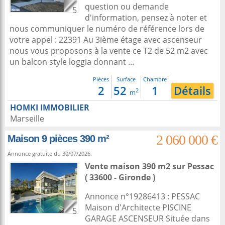
question ou demande
5
d'information, pensez à noter et
nous communiquer le numéro de référence lors de
votre appel : 22391 Au 3ième étage avec ascenseur
nous vous proposons à la vente ce T2 de 52 m2 avec
un balcon style loggia donnant ...
Pièces
Surface
Chambre
2
52
1
Détails
2
m
HOMKI IMMOBILIER
Marseille
2 060 000 €
Maison 9 pièces 390 m²
Annonce gratuite du 30/07/2026.
Vente maison 390 m2
sur
Pessac
( 33600 - Gironde )
Annonce n°19286413 : PESSAC
Maison d'Architecte PISCINE
5
GARAGE ASCENSEUR Située dans