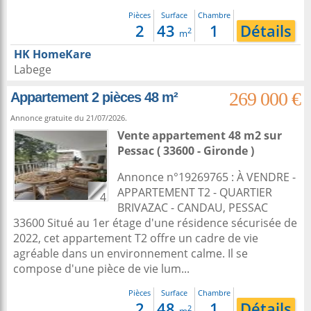
Pièces
Surface
Chambre
2
43
1
Détails
2
m
HK HomeKare
Labege
269 000 €
Appartement 2 pièces 48 m²
Annonce gratuite du 21/07/2026.
Vente appartement 48 m2
sur
Pessac
( 33600 - Gironde )
Annonce n°19269765 : À VENDRE -
APPARTEMENT T2 - QUARTIER
4
BRIVAZAC - CANDAU, PESSAC
33600 Situé au 1er étage d'une résidence sécurisée de
2022, cet appartement T2 offre un cadre de vie
agréable dans un environnement calme. Il se
compose d'une pièce de vie lum...
Pièces
Surface
Chambre
2
48
1
Détails
2