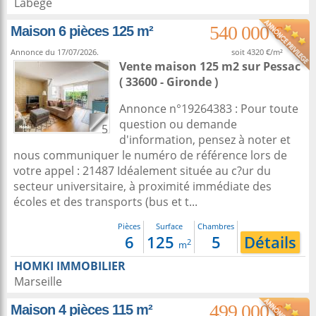
Labege
540 000 €
Maison 6 pièces 125 m²
Annonce du 17/07/2026.
soit 4320 €/m²
Vente maison 125 m2
sur
Pessac
( 33600 - Gironde )
Annonce n°19264383 : Pour toute
question ou demande
5
d'information, pensez à noter et
nous communiquer le numéro de référence lors de
votre appel : 21487 Idéalement située au c?ur du
secteur universitaire, à proximité immédiate des
écoles et des transports (bus et t...
Pièces
Surface
Chambres
6
125
5
Détails
2
m
HOMKI IMMOBILIER
Marseille
499 000 €
Maison 4 pièces 115 m²