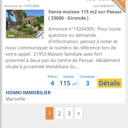
Annonce du 17/07/2026.
soit 4340 €/m²
Vente maison 115 m2
sur
Pessac
( 33600 - Gironde )
Annonce n°19264305 : Pour toute
question ou demande
5
d'information, pensez à noter et
nous communiquer le numéro de référence lors de
votre appel : 21953 Maison familiale avec fort
potentiel à deux pas du centre de Pessac. Idéalement
située à proximité immédiate du...
Pièces
Surface
Chambres
4
115
3
Détails
2
m
HOMKI IMMOBILIER
Marseille
1
2
3
>