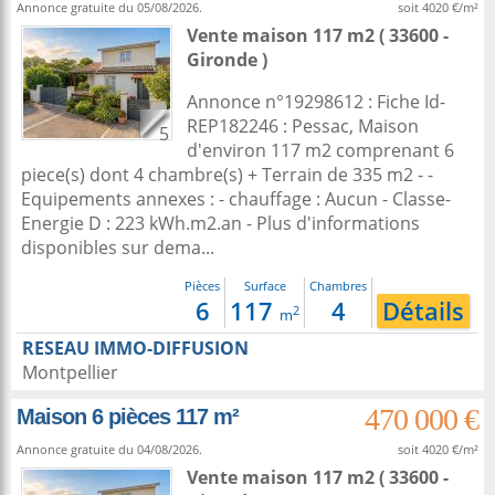
Annonce gratuite du 05/08/2026.
soit 4020 €/m²
Vente maison 117 m2
( 33600 -
Gironde )
Annonce n°19298612 : Fiche Id-
REP182246 : Pessac, Maison
5
d'environ 117 m2 comprenant 6
piece(s) dont 4 chambre(s) + Terrain de 335 m2 - -
Equipements annexes : - chauffage : Aucun - Classe-
Energie D : 223 kWh.m2.an - Plus d'informations
disponibles sur dema...
Pièces
Surface
Chambres
6
117
4
Détails
2
m
RESEAU IMMO-DIFFUSION
Montpellier
470 000 €
Maison 6 pièces 117 m²
Annonce gratuite du 04/08/2026.
soit 4020 €/m²
Vente maison 117 m2
( 33600 -