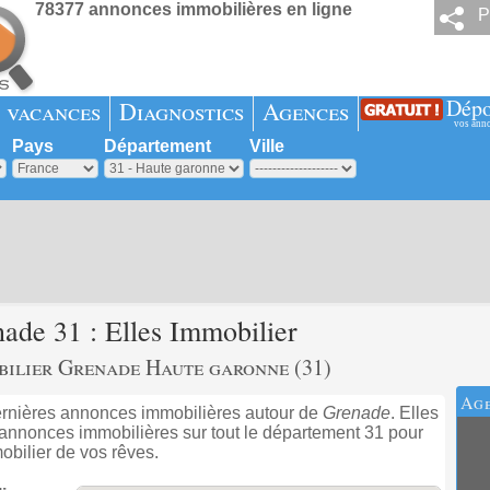
78377 annonces immobilières en ligne
P
Dépo
 vacances
Diagnostics
Agences
vos ann
Pays
Département
Ville
ade 31 : Elles Immobilier
bilier Grenade Haute garonne (31)
Age
ernières annonces immobilières autour de
Grenade
. Elles
 annonces immobilières sur tout le département 31 pour
obilier de vos rêves.