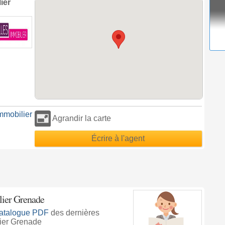
ier
mmobilier
Agrandir la carte
Écrire à l'agent
lier Grenade
atalogue PDF
des dernières
ier Grenade