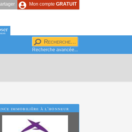
artager
Mon compte
GRATUIT
ser
onces
Recherche avancée...
nce immobilière à l'honneur