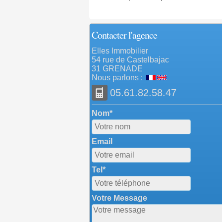
Contacter l'agence
Elles Immobilier
54 rue de Castelbajac
31 GRENADE
Nous parlons :
05.61.82.58.47
Nom*
Email
Tel*
Votre Message