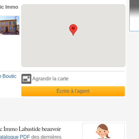
tic Immo
 Boutic
Agrandir la carte
Écrire à l'agent
c Immo Labastide beauvoir
atalogue PDF
des dernières