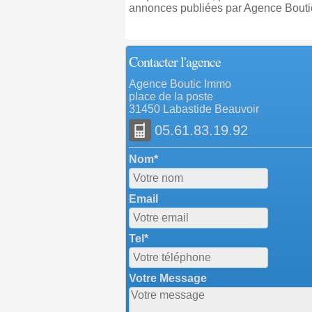
annonces publiées par Agence Bouti
Contacter l'agence
Agence Boutic Immo
place de la poste
31450 Labastide Beauvoir
05.61.83.19.92
Nom*
Email
Tel*
Votre Message