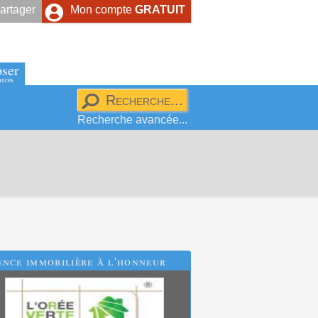
artager
Mon compte
GRATUIT
ser
onces
Recherche avancée...
nce immobilière à l'honneur