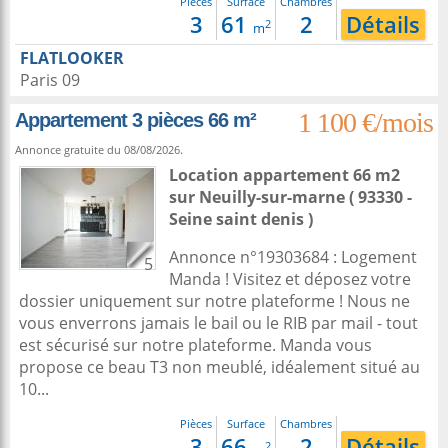
Pièces
Surface
Chambres
3
61
2
Détails
2
m
FLATLOOKER
Paris 09
1 100 €/mois
Appartement 3 pièces 66 m²
Annonce gratuite du 08/08/2026.
Location appartement 66 m2
sur
Neuilly-sur-marne
( 93330 -
Seine saint denis )
Annonce n°19303684 : Logement
5
Manda ! Visitez et déposez votre
dossier uniquement sur notre plateforme ! Nous ne
vous enverrons jamais le bail ou le RIB par mail - tout
est sécurisé sur notre plateforme. Manda vous
propose ce beau T3 non meublé, idéalement situé au
10...
Pièces
Surface
Chambres
3
66
2
Détails
2