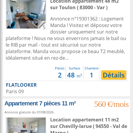
Location appartement 48 m2
sur
Toulon
( 83000 - Var )
Annonce n°19301362 : Logement
Manda ! Visitez et déposez votre
5
dossier uniquement sur notre
plateforme ! Nous ne vous enverrons jamais le bail ou
le RIB par mail - tout est sécurisé sur notre
plateforme. Manda vous propose ce beau T2 meublé,
idéalement situé en rez-de...
Pièces
Surface
Chambre
2
48
1
Détails
2
m
FLATLOOKER
Paris 09
560 €/mois
Appartement 7 pièces 11 m²
Annonce gratuite du 07/08/2026.
Location appartement 11 m2
sur
Chevilly-larue
( 94550 - Val de
Marne )