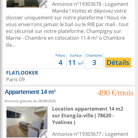
Annonce n°19303678 : Logement
5
Manda ! Visitez et déposez votre
dossier uniquement sur notre plateforme ! Nous ne
vous enverrons jamais le bail ou le RIB par mail - tout
est sécurisé sur notre plateforme. Champigny sur
Marne - Chambre en colocation 11.4 m² o Chambre
da...
Pièces
Surface
Chambres
4
11
3
Détails
2
m
FLATLOOKER
Paris 09
490 €/mois
Appartement 14 m²
Annonce gratuite du 08/08/2026.
Location appartement 14 m2
sur
Etang-la-ville
( 78620 -
Yvelines )
Annonce n°19303677 : Logement
5