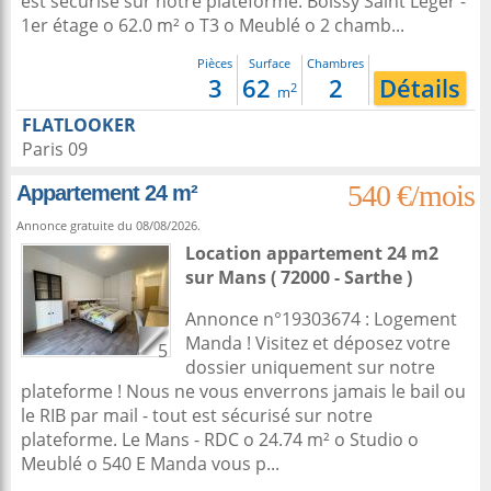
est sécurisé sur notre plateforme. Boissy Saint Léger -
1er étage o 62.0 m² o T3 o Meublé o 2 chamb...
Pièces
Surface
Chambres
3
62
2
Détails
2
m
FLATLOOKER
Paris 09
540 €/mois
Appartement 24 m²
Annonce gratuite du 08/08/2026.
Location appartement 24 m2
sur
Mans
( 72000 - Sarthe )
Annonce n°19303674 : Logement
Manda ! Visitez et déposez votre
5
dossier uniquement sur notre
plateforme ! Nous ne vous enverrons jamais le bail ou
le RIB par mail - tout est sécurisé sur notre
plateforme. Le Mans - RDC o 24.74 m² o Studio o
Meublé o 540 E Manda vous p...