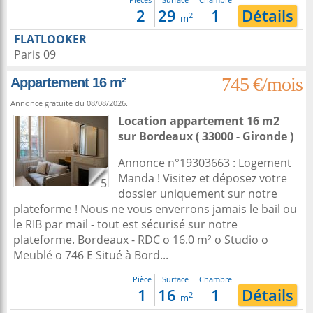
2
29
1
Détails
2
m
FLATLOOKER
Paris 09
745 €/mois
Appartement 16 m²
Annonce gratuite du 08/08/2026.
Location appartement 16 m2
sur
Bordeaux
( 33000 - Gironde )
Annonce n°19303663 : Logement
Manda ! Visitez et déposez votre
5
dossier uniquement sur notre
plateforme ! Nous ne vous enverrons jamais le bail ou
le RIB par mail - tout est sécurisé sur notre
plateforme. Bordeaux - RDC o 16.0 m² o Studio o
Meublé o 746 E Situé à Bord...
Pièce
Surface
Chambre
1
16
1
Détails
2
m