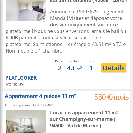
sur
Saint-etienne
( 42000 - Loire )
Annonce n°19303679 : Logement
Manda ! Visitez et déposez votre
5
dossier uniquement sur notre
plateforme ! Nous ne vous enverrons jamais le bail ou
le RIB par mail - tout est sécurisé sur notre
plateforme. Saint-etienne -1er étage o 43.61 m² o T2 o
Non meublé o 1 chambr...
Pièces
Surface
Chambre
2
43
1
Détails
2
m
FLATLOOKER
Paris 09
550 €/mois
Appartement 4 pièces 11 m²
Annonce gratuite du 08/08/2026.
Location appartement 11 m2
sur
Champigny-sur-marne
(
94500 - Val de Marne )