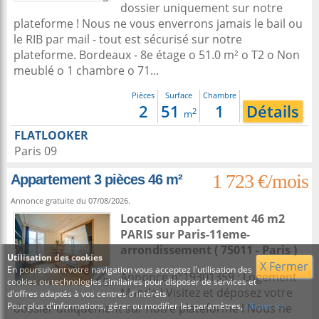
dossier uniquement sur notre
plateforme ! Nous ne vous enverrons jamais le bail ou
le RIB par mail - tout est sécurisé sur notre
plateforme. Bordeaux - 8e étage o 51.0 m² o T2 o Non
meublé o 1 chambre o 71...
Pièces
Surface
Chambre
2
51
1
Détails
2
m
FLATLOOKER
Paris 09
1 723 €/mois
Appartement 3 pièces 46 m²
Annonce gratuite du 07/08/2026.
Location appartement 46 m2
PARIS sur
Paris-11eme-
arrondissement
( 75011 - Paris )
Utilisation des cookies
X Fermer
En poursuivant votre navigation vous acceptez l'utilisation des
Annonce n°19301359 : Logement
5
cookies ou technologies similaires pour disposer de services et
Manda ! Visitez et déposez votre
d'offres adaptés à vos centres d'intérêts
Pour plus d'informations, gérer ou modifier les paramètres,
cliquez ici
dossier uniquement sur notre plateforme ! Nous ne