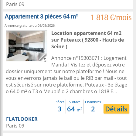
Paris 09
1 818 €/mois
Appartement 3 pièces 64 m²
Annonce gratuite du 08/08/2026.
Location appartement 64 m2
sur
Puteaux
( 92800 - Hauts de
Seine )
Annonce n°19303671 : Logement
5
Manda ! Visitez et déposez votre
dossier uniquement sur notre plateforme ! Nous ne
vous enverrons jamais le bail ou le RIB par mail - tout
est sécurisé sur notre plateforme. Puteaux - 3e étage
o 64.0 m² o T3 o Meublé o 2 chambres o 1818 E...
Pièces
Surface
Chambres
3
64
2
Détails
2
m
FLATLOOKER
Paris 09