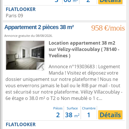
m
FLATLOOKER
Paris 09
958 €/mois
Appartement 2 pièces 38 m²
Annonce gratuite du 08/08/2026.
Location appartement 38 m2
sur
Velizy-villacoublay
( 78140 -
Yvelines )
Annonce n°19303683 : Logement
5
Manda ! Visitez et déposez votre
dossier uniquement sur notre plateforme ! Nous ne
vous enverrons jamais le bail ou le RIB par mail - tout
est sécurisé sur notre plateforme. Vélizy Villacoublay -
6e étage o 38.0 m² o T2 o Non meublé o 1 c...
Pièces
Surface
Chambre
2
38
1
Détails
2
m
FLATLOOKER