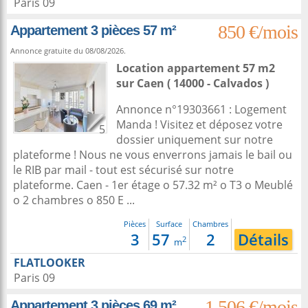
Paris 09
850 €/mois
Appartement 3 pièces 57 m²
Annonce gratuite du 08/08/2026.
Location appartement 57 m2
sur
Caen
( 14000 - Calvados )
Annonce n°19303661 : Logement
Manda ! Visitez et déposez votre
5
dossier uniquement sur notre
plateforme ! Nous ne vous enverrons jamais le bail ou
le RIB par mail - tout est sécurisé sur notre
plateforme. Caen - 1er étage o 57.32 m² o T3 o Meublé
o 2 chambres o 850 E ...
Pièces
Surface
Chambres
3
57
2
Détails
2
m
FLATLOOKER
Paris 09
1 506 €/mois
Appartement 3 pièces 69 m²