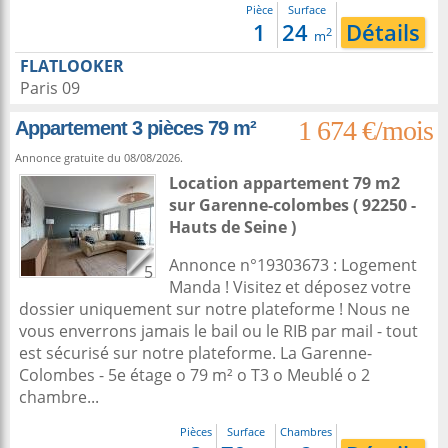
Pièce
Surface
1
24
Détails
2
m
FLATLOOKER
Paris 09
1 674 €/mois
Appartement 3 pièces 79 m²
Annonce gratuite du 08/08/2026.
Location appartement 79 m2
sur
Garenne-colombes
( 92250 -
Hauts de Seine )
Annonce n°19303673 : Logement
5
Manda ! Visitez et déposez votre
dossier uniquement sur notre plateforme ! Nous ne
vous enverrons jamais le bail ou le RIB par mail - tout
est sécurisé sur notre plateforme. La Garenne-
Colombes - 5e étage o 79 m² o T3 o Meublé o 2
chambre...
Pièces
Surface
Chambres