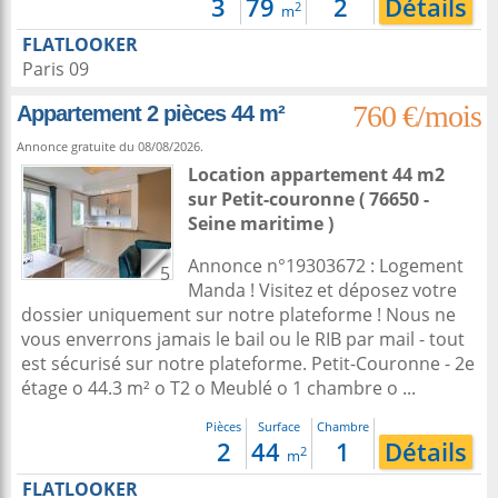
3
79
2
Détails
2
m
FLATLOOKER
Paris 09
760 €/mois
Appartement 2 pièces 44 m²
Annonce gratuite du 08/08/2026.
Location appartement 44 m2
sur
Petit-couronne
( 76650 -
Seine maritime )
Annonce n°19303672 : Logement
5
Manda ! Visitez et déposez votre
dossier uniquement sur notre plateforme ! Nous ne
vous enverrons jamais le bail ou le RIB par mail - tout
est sécurisé sur notre plateforme. Petit-Couronne - 2e
étage o 44.3 m² o T2 o Meublé o 1 chambre o ...
Pièces
Surface
Chambre
2
44
1
Détails
2
m
FLATLOOKER