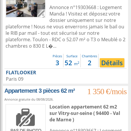
Annonce n°19303668 : Logement
Manda ! Visitez et déposez votre
5
dossier uniquement sur notre
plateforme ! Nous ne vous enverrons jamais le bail ou
le RIB par mail - tout est sécurisé sur notre
plateforme. Toulon - RDC o 52.07 m² o T3 o Meublé o 2
chambres o 830 E L�...
Pièces
Surface
Chambres
3
52
2
Détails
2
m
FLATLOOKER
Paris 09
1 350 €/mois
Appartement 3 pièces 62 m²
Annonce gratuite du 08/08/2026.
Location appartement 62 m2
sur
Vitry-sur-seine
( 94400 - Val
de Marne )
Annonce n°19303667 : Logement