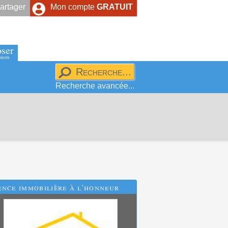
artager
Mon compte
GRATUIT
ser
onces
Recherche avancée...
nce immobilière à l'honneur