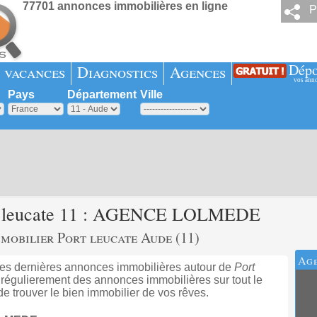
77701 annonces immobilières en ligne
P
Dépo
 vacances
Diagnostics
Agences
vos ann
Pays
Département
Ville
rt leucate 11 : AGENCE LOLMEDE
bilier Port leucate Aude (11)
Age
dernières annonces immobilières autour de
Port
gulierement des annonces immobilières sur tout le
e trouver le bien immobilier de vos rêves.