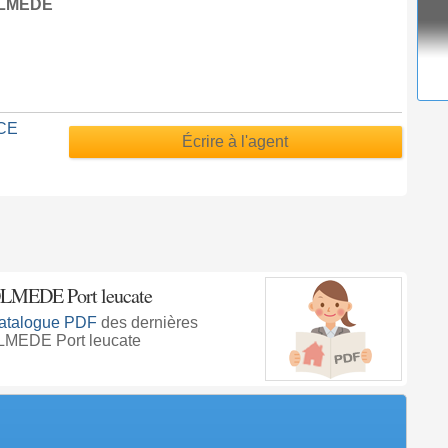
OLMEDE
NCE
Écrire à l'agent
LMEDE Port leucate
atalogue PDF
des dernières
LMEDE Port leucate