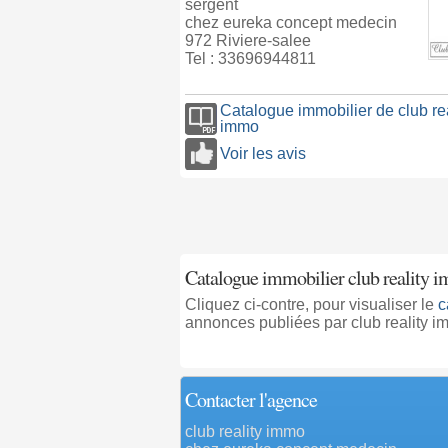
sergent
chez eureka concept medecin
972 Riviere-salee
Tel : 33696944811
Catalogue immobilier de club rea
immo
Voir les avis
Catalogue immobilier club reality i
Cliquez ci-contre, pour visualiser le
c
annonces publiées par club reality i
Contacter l'agence
club reality immo