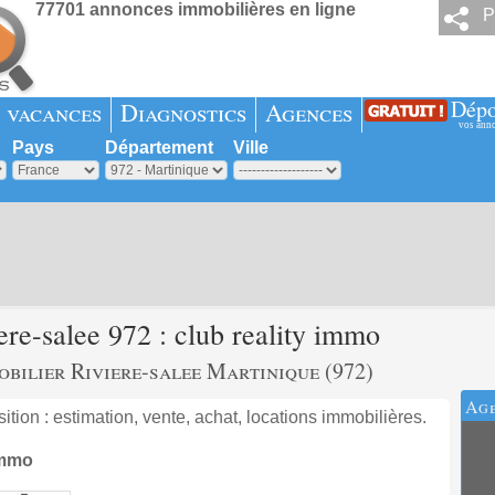
77701 annonces immobilières en ligne
P
Dépo
 vacances
Diagnostics
Agences
vos ann
Pays
Département
Ville
re-salee 972 : club reality immo
obilier Riviere-salee Martinique (972)
Age
ion : estimation, vente, achat, locations immobilières.
immo