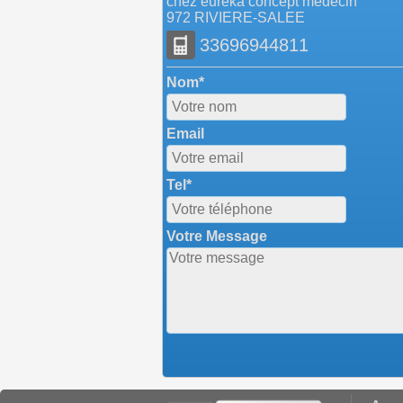
chez eureka concept medecin
972 RIVIERE-SALEE
33696944811
Nom*
Email
Tel*
Votre Message