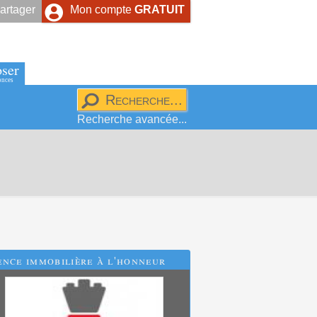
artager
Mon compte
GRATUIT
ser
onces
Recherche avancée...
nce immobilière à l'honneur