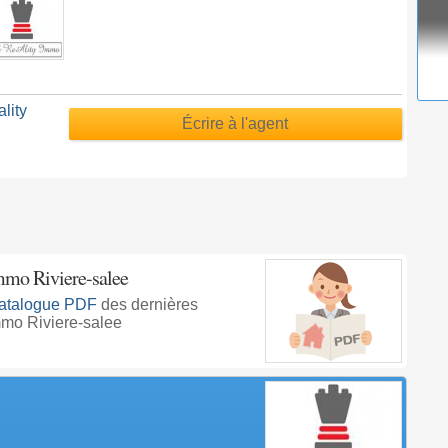
lity
Écrire à l'agent
mmo Riviere-salee
atalogue PDF
des dernières
mmo Riviere-salee