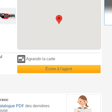
EM
Agrandir la carte
Écrire à l'agent
ouse
atalogue PDF
des dernières
ouse