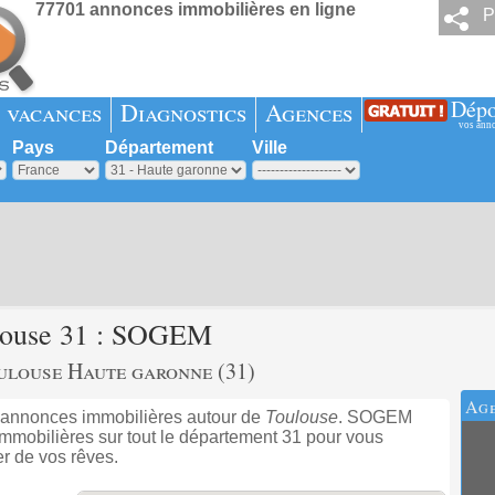
77701 annonces immobilières en ligne
P
Dépo
 vacances
Diagnostics
Agences
vos ann
Pays
Département
Ville
louse 31 : SOGEM
ulouse Haute garonne (31)
Age
annonces immobilières autour de
Toulouse
. SOGEM
mmobilières sur tout le département 31 pour vous
er de vos rêves.