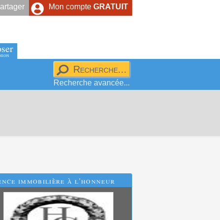
artager
Mon compte
GRATUIT
ser
onces
Recherche avancée...
nce immobilière à l'honneur