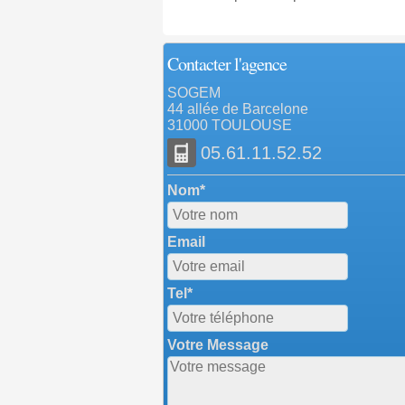
Contacter l'agence
SOGEM
44 allée de Barcelone
31000 TOULOUSE
05.61.11.52.52
Nom*
Email
Tel*
Votre Message