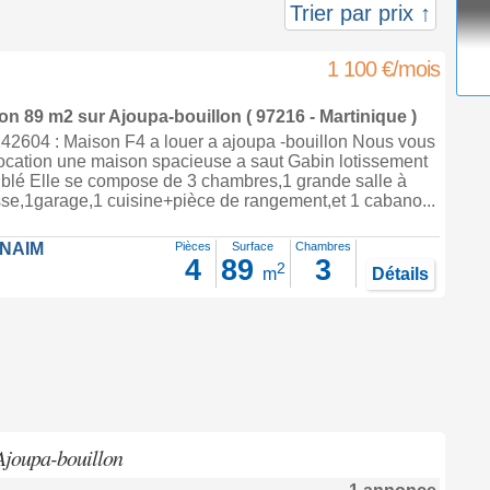
Trier par prix ↑
1 100 €/mois
son 89 m2
sur
Ajoupa-bouillon
( 97216 - Martinique )
2604 : Maison F4 a louer a ajoupa -bouillon Nous vous
ocation une maison spacieuse a saut Gabin lotissement
blé Elle se compose de 3 chambres,1 grande salle à
sse,1garage,1 cuisine+pièce de rangement,et 1 cabano...
FNAIM
Pièces
Surface
Chambres
4
89
3
2
m
Détails
 Ajoupa-bouillon