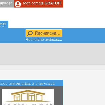
artager
Mon compte
GRATUIT
ser
onces
Recherche avancée...
nce immobilière à l'honneur