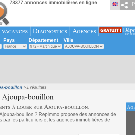
78377 annonces immobilières en ligne
P
Dépo
 vacances
Diagnostics
Agences
vos ann
Pays
Département
Ville
a-bouillon
1 résultats
r
Ajoupa-bouillon
ents à louer sur Ajoupa-bouillon.
Age
à Ajoupa-bouillon ? Repimmo propose des annonces de
 par les particuliers et les agences immobilières de