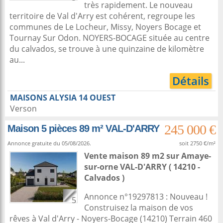
très rapidement. Le nouveau
territoire de Val d'Arry est cohérent, regroupe les
communes de Le Locheur, Missy, Noyers Bocage et
Tournay Sur Odon. NOYERS-BOCAGE située au centre
du calvados, se trouve à une quinzaine de kilomètre
au...
Détails
MAISONS ALYSIA 14 OUEST
Verson
245 000 €
Maison 5 pièces 89 m² VAL-D'ARRY
Annonce gratuite du 05/08/2026.
soit 2750 €/m²
Vente maison 89 m2
sur
Amaye-
sur-orne
VAL-D'ARRY ( 14210 -
Calvados )
Annonce n°19297813 : Nouveau !
5
Construisez la maison de vos
rêves à Val d'Arry - Noyers-Bocage (14210) Terrain 460