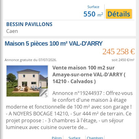
Surface
550
Détails
2
m
BESSIN PAVILLONS
Caen
Maison 5 pièces 100 m² VAL-D'ARRY
245 258 €
Annonce gratuite du 07/07/2026.
soit 2450 €/m²
Vente maison 100 m2
sur
Amaye-sur-orne
VAL-D'ARRY (
14210 - Calvados )
Annonce n°19244937 : Offrez-vous
5
le confort d'une maison à étage
moderne et fonctionnelle de 100 m² avec son garage !
- A NOYERS BOCAGE 14210, - Sur 444 m² de terrain. Ce
projet propose : - 3 chambres à l'étage, - un séjour
lumineux avec cuisine ouverte de...
Pièces
Surface
Chambres