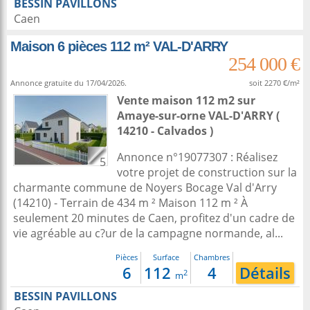
BESSIN PAVILLONS
Caen
Maison 6 pièces 112 m² VAL-D'ARRY
254 000 €
Annonce gratuite du 17/04/2026.
soit 2270 €/m²
Vente maison 112 m2
sur
Amaye-sur-orne
VAL-D'ARRY (
14210 - Calvados )
Annonce n°19077307 : Réalisez
5
votre projet de construction sur la
charmante commune de Noyers Bocage Val d'Arry
(14210) - Terrain de 434 m ² Maison 112 m ² À
seulement 20 minutes de Caen, profitez d'un cadre de
vie agréable au c?ur de la campagne normande, al...
Pièces
Surface
Chambres
6
112
4
Détails
2
m
BESSIN PAVILLONS