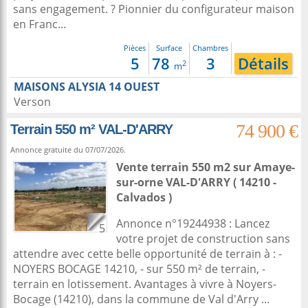
sans engagement. ? Pionnier du configurateur maison
en Franc...
Pièces
Surface
Chambres
5
78
3
Détails
2
m
MAISONS ALYSIA 14 OUEST
Verson
74 900 €
Terrain 550 m² VAL-D'ARRY
Annonce gratuite du 07/07/2026.
Vente terrain 550 m2
sur
Amaye-
sur-orne
VAL-D'ARRY ( 14210 -
Calvados )
Annonce n°19244938 : Lancez
5
votre projet de construction sans
attendre avec cette belle opportunité de terrain à : -
NOYERS BOCAGE 14210, - sur 550 m² de terrain, -
terrain en lotissement. Avantages à vivre à Noyers-
Bocage (14210), dans la commune de Val d'Arry ...