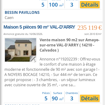
5
100
3
Détails
2
m
BESSIN PAVILLONS
Caen
235 119 €
Maison 5 pièces 90 m² VAL-D'ARRY
Annonce gratuite du 16/06/2026.
soit 2610 €/m²
Vente maison 90 m2
sur
Amaye-
sur-orne
VAL-D'ARRY ( 14210 -
Calvados )
Annonce n°19202239 : Offrez-vous
5
le confort d'une maison à étage
moderne et fonctionnelle de 90 m² avec son garage ! -
A NOYERS BOCAGE 14210, - Sur 444 m² de terrain. Ce
projet propose : - 3 chambres, - un séjour lumineux
avec cuisine ouverte de 35 m², - une sa...
Pièces
Surface
Chambres
5
90
3
Détails
2
m