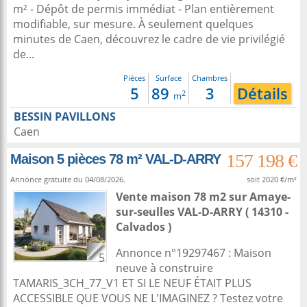
m² - Dépôt de permis immédiat - Plan entièrement
modifiable, sur mesure. À seulement quelques
minutes de Caen, découvrez le cadre de vie privilégié
de...
Pièces
Surface
Chambres
5
89
3
Détails
2
m
BESSIN PAVILLONS
Caen
157 198 €
Maison 5 pièces 78 m² VAL-D-ARRY
Annonce gratuite du 04/08/2026.
soit 2020 €/m²
Vente maison 78 m2
sur
Amaye-
sur-seulles
VAL-D-ARRY ( 14310 -
Calvados )
Annonce n°19297467 : Maison
5
neuve à construire
TAMARIS_3CH_77_V1 ET SI LE NEUF ÉTAIT PLUS
ACCESSIBLE QUE VOUS NE L'IMAGINEZ ? Testez votre