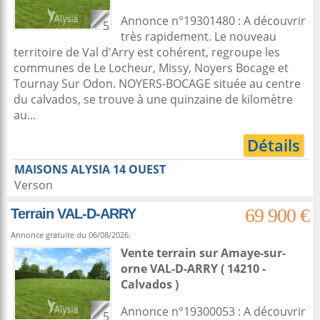
Annonce n°19301480 : A découvrir
5
très rapidement. Le nouveau
territoire de Val d'Arry est cohérent, regroupe les
communes de Le Locheur, Missy, Noyers Bocage et
Tournay Sur Odon. NOYERS-BOCAGE située au centre
du calvados, se trouve à une quinzaine de kilomètre
au...
Détails
MAISONS ALYSIA 14 OUEST
Verson
69 900 €
Terrain VAL-D-ARRY
Annonce gratuite du 06/08/2026.
Vente terrain
sur
Amaye-sur-
orne
VAL-D-ARRY ( 14210 -
Calvados )
Annonce n°19300053 : A découvrir
5