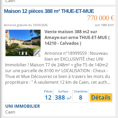
Caen
Maison 12 pièces 388 m² THUE-ET-MUE
770 000 €
Annonce gratuite du 10/03/2026.
soit 1980 €/m²
Vente maison 388 m2
sur
Amaye-sur-orne
THUE-ET-MUE (
14210 - Calvados )
Annonce n°18999559 : Nouveau
5
bien en EXCLUSIVITÉ chez UNI
Immobilier ! Maison T7 de 248m² + gîte T5 de 140m2
sur une parcelle de 8100 m² LOCALISATION : Cheux -
Thue et Mue Découvrez ce bien à travers les mots du
proprétaire : " À seulement 12 km de Caen, cet auth...
Pièces
Surface
Chambres
12
388
8
Détails
2
m
UNI IMMOBILIER
Caen