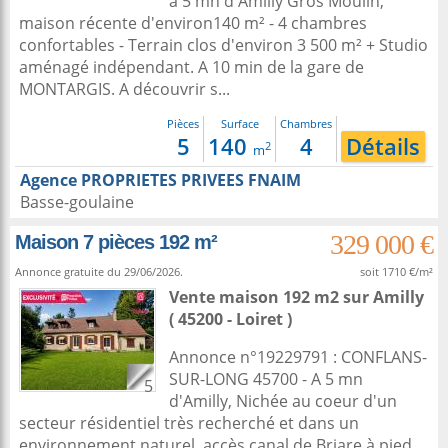
à 5 mn d'Amilly Gros Moulin,
maison récente d'environ140 m² - 4 chambres
confortables - Terrain clos d'environ 3 500 m² + Studio
aménagé indépendant. A 10 min de la gare de
MONTARGIS. A découvrir s...
Pièces
Surface
Chambres
5
140
4
Détails
2
m
Agence PROPRIETES PRIVEES FNAIM
Basse-goulaine
329 000 €
Maison 7 pièces 192 m²
Annonce gratuite du 29/06/2026.
soit 1710 €/m²
Vente maison 192 m2
sur
Amilly
( 45200 - Loiret )
Annonce n°19229791 : CONFLANS-
SUR-LONG 45700 - A 5 mn
5
d'Amilly, Nichée au coeur d'un
secteur résidentiel très recherché et dans un
environnement naturel, accès canal de Briare à pied,