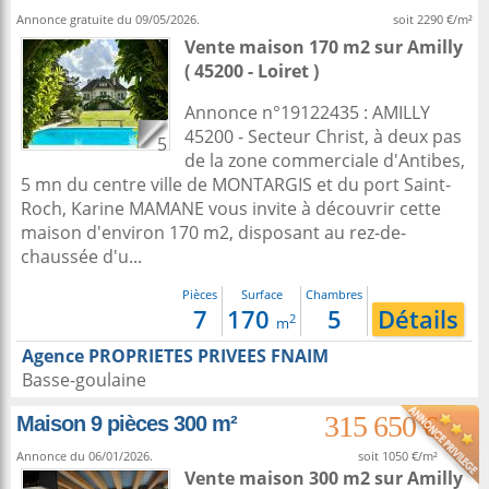
Annonce gratuite du 09/05/2026.
soit 2290 €/m²
Vente maison 170 m2
sur
Amilly
( 45200 - Loiret )
Annonce n°19122435 : AMILLY
45200 - Secteur Christ, à deux pas
5
de la zone commerciale d'Antibes,
5 mn du centre ville de MONTARGIS et du port Saint-
Roch, Karine MAMANE vous invite à découvrir cette
maison d'environ 170 m2, disposant au rez-de-
chaussée d'u...
Pièces
Surface
Chambres
7
170
5
Détails
2
m
Agence PROPRIETES PRIVEES FNAIM
Basse-goulaine
315 650 €
Maison 9 pièces 300 m²
Annonce du 06/01/2026.
soit 1050 €/m²
Vente maison 300 m2
sur
Amilly