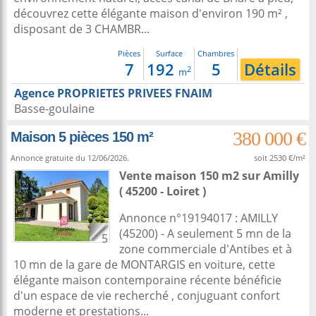
découvrez cette élégante maison d'environ 190 m² ,
disposant de 3 CHAMBR...
Pièces
Surface
Chambres
7
192
5
Détails
2
m
Agence PROPRIETES PRIVEES FNAIM
Basse-goulaine
380 000 €
Maison 5 pièces 150 m²
Annonce gratuite du 12/06/2026.
soit 2530 €/m²
Vente maison 150 m2
sur
Amilly
( 45200 - Loiret )
Annonce n°19194017 : AMILLY
(45200) - A seulement 5 mn de la
5
zone commerciale d'Antibes et à
10 mn de la gare de MONTARGIS en voiture, cette
élégante maison contemporaine récente bénéficie
d'un espace de vie recherché , conjuguant confort
moderne et prestations...