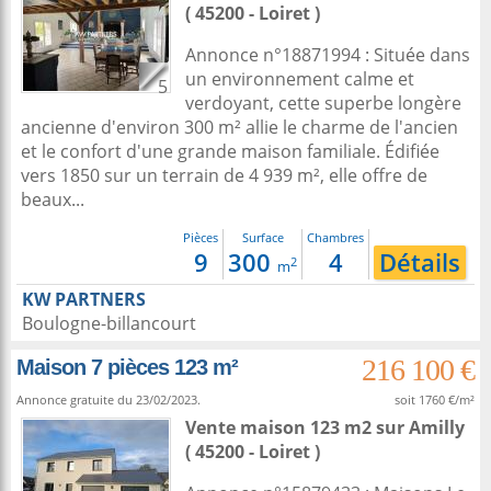
( 45200 - Loiret )
Annonce n°18871994 : Située dans
un environnement calme et
5
verdoyant, cette superbe longère
ancienne d'environ 300 m² allie le charme de l'ancien
et le confort d'une grande maison familiale. Édifiée
vers 1850 sur un terrain de 4 939 m², elle offre de
beaux...
Pièces
Surface
Chambres
9
300
4
Détails
2
m
KW PARTNERS
Boulogne-billancourt
216 100 €
Maison 7 pièces 123 m²
Annonce gratuite du 23/02/2023.
soit 1760 €/m²
Vente maison 123 m2
sur
Amilly
( 45200 - Loiret )