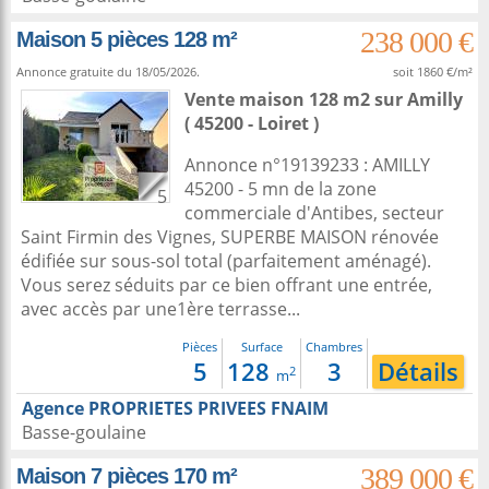
238 000 €
Maison 5 pièces 128 m²
Annonce gratuite du 18/05/2026.
soit 1860 €/m²
Vente maison 128 m2
sur
Amilly
( 45200 - Loiret )
Annonce n°19139233 : AMILLY
45200 - 5 mn de la zone
5
commerciale d'Antibes, secteur
Saint Firmin des Vignes, SUPERBE MAISON rénovée
édifiée sur sous-sol total (parfaitement aménagé).
Vous serez séduits par ce bien offrant une entrée,
avec accès par une1ère terrasse...
Pièces
Surface
Chambres
5
128
3
Détails
2
m
Agence PROPRIETES PRIVEES FNAIM
Basse-goulaine
389 000 €
Maison 7 pièces 170 m²