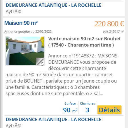
DEMEURANCE ATLANTIQUE - LA ROCHELLE
AytrÃ©
220 800 €
Maison 90 m²
Annonce gratuite du 22/05/2026.
soit 2450 €/m²
Vente maison 90 m2
sur
Bouhet
( 17540 - Charente maritime )
Annonce n°19148372 : MAISONS
DEMEURANCE vous propose de
5
découvrir cette charmante
maison de 90 m² Située dans un quartier calme et
prisé de BOUHET , parfaite pour un jeune couple ou
une famille. Caractéristiques : o 3 chambres
spacieuses dont une suite parentale. o 2 sal...
Surface
Chambres
90
3
Détails
2
m
DEMEURANCE ATLANTIQUE - LA ROCHELLE
AytrÃ©