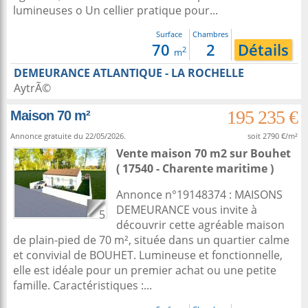
lumineuses o Un cellier pratique pour...
Surface
Chambres
70
2
Détails
2
m
DEMEURANCE ATLANTIQUE - LA ROCHELLE
AytrÃ©
195 235 €
Maison 70 m²
Annonce gratuite du 22/05/2026.
soit 2790 €/m²
Vente maison 70 m2
sur
Bouhet
( 17540 - Charente maritime )
Annonce n°19148374 : MAISONS
DEMEURANCE vous invite à
5
découvrir cette agréable maison
de plain-pied de 70 m², située dans un quartier calme
et convivial de BOUHET. Lumineuse et fonctionnelle,
elle est idéale pour un premier achat ou une petite
famille. Caractéristiques :...