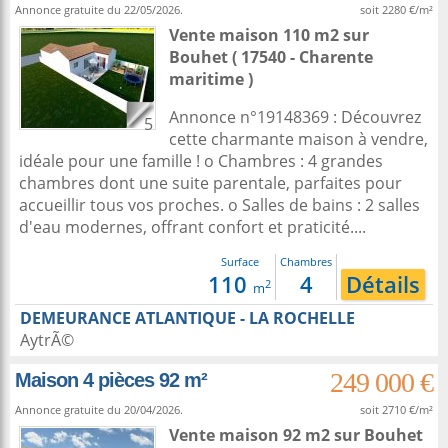
Annonce gratuite du 22/05/2026.
soit 2280 €/m²
Vente maison 110 m2
sur
Bouhet
( 17540 - Charente
maritime )
Annonce n°19148369 : Découvrez
5
cette charmante maison à vendre,
idéale pour une famille ! o Chambres : 4 grandes
chambres dont une suite parentale, parfaites pour
accueillir tous vos proches. o Salles de bains : 2 salles
d'eau modernes, offrant confort et praticité....
Surface
Chambres
110
4
Détails
2
m
DEMEURANCE ATLANTIQUE - LA ROCHELLE
AytrÃ©
249 000 €
Maison 4 pièces 92 m²
Annonce gratuite du 20/04/2026.
soit 2710 €/m²
Vente maison 92 m2
sur
Bouhet