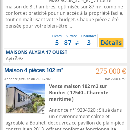
MAGNOLIA_3CH_87_V1 Cette
maison de 3 chambres, optimisée sur 87 m², combine
confort et praticité pour un accès à la propriété facile,
tout en maîtrisant votre budget. Chaque pièce a été
pensée pour votre bien-être ...
Pièces
Surface
Chambres
5
87
3
Détails
2
m
MAISONS ALYSIA 17 OUEST
AytrÃ‰
275 000 €
Maison 4 pièces 102 m²
Annonce gratuite du 21/06/2026.
soit 2700 €/m²
Vente maison 102 m2
sur
Bouhet
( 17540 - Charente
maritime )
Annonce n°19204920 : Situé dans
5
un environnement calme et
agréable à Bouhet, découvrez ce pavillon de plain-pied
construit en 2013, offrant confort et fonctionnalité.