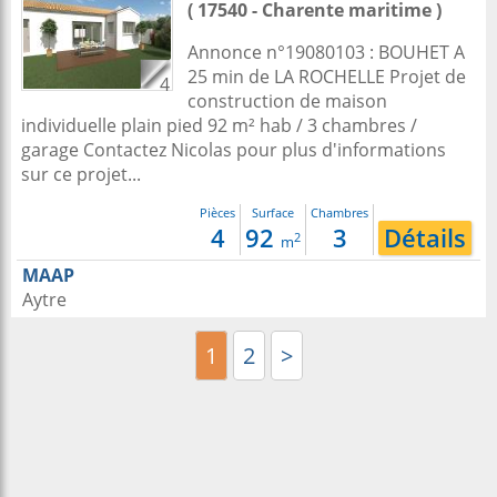
( 17540 - Charente maritime )
Annonce n°19080103 : BOUHET A
25 min de LA ROCHELLE Projet de
4
construction de maison
individuelle plain pied 92 m² hab / 3 chambres /
garage Contactez Nicolas pour plus d'informations
sur ce projet...
Pièces
Surface
Chambres
4
92
3
Détails
2
m
MAAP
Aytre
1
2
>