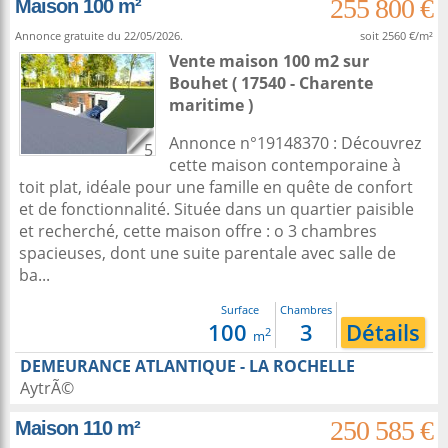
255 800 €
Maison 100 m²
Annonce gratuite du 22/05/2026.
soit 2560 €/m²
Vente maison 100 m2
sur
Bouhet
( 17540 - Charente
maritime )
Annonce n°19148370 : Découvrez
5
cette maison contemporaine à
toit plat, idéale pour une famille en quête de confort
et de fonctionnalité. Située dans un quartier paisible
et recherché, cette maison offre : o 3 chambres
spacieuses, dont une suite parentale avec salle de
ba...
Surface
Chambres
100
3
Détails
2
m
DEMEURANCE ATLANTIQUE - LA ROCHELLE
AytrÃ©
250 585 €
Maison 110 m²