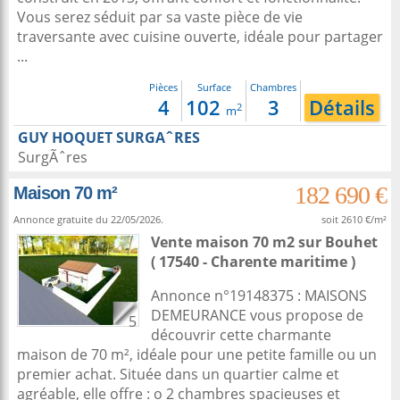
Vous serez séduit par sa vaste pièce de vie
traversante avec cuisine ouverte, idéale pour partager
...
Pièces
Surface
Chambres
4
102
3
Détails
2
m
GUY HOQUET SURGAˆRES
SurgÃˆres
182 690 €
Maison 70 m²
Annonce gratuite du 22/05/2026.
soit 2610 €/m²
Vente maison 70 m2
sur
Bouhet
( 17540 - Charente maritime )
Annonce n°19148375 : MAISONS
DEMEURANCE vous propose de
5
découvrir cette charmante
maison de 70 m², idéale pour une petite famille ou un
premier achat. Située dans un quartier calme et
agréable, elle offre : o 2 chambres spacieuses et