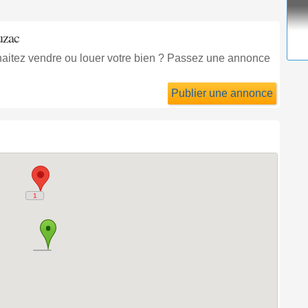
uzac
haitez vendre ou louer votre bien ? Passez une annonce
Publier une annonce
1
1