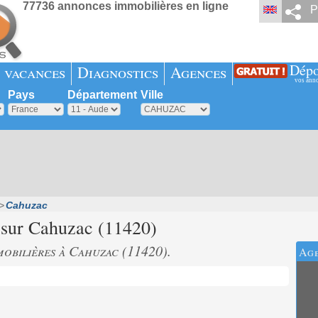
77736 annonces immobilières en ligne
P
Dépo
 vacances
Diagnostics
Agences
vos ann
Pays
Département
Ville
Cahuzac
 sur
Cahuzac
(11420)
obilières à Cahuzac (11420).
Age