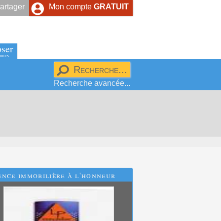
artager
Mon compte
GRATUIT
ser
onces
Recherche avancée...
nce immobilière à l'honneur