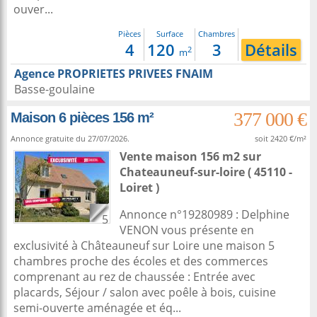
ouver...
Pièces
Surface
Chambres
4
120
3
Détails
2
m
Agence PROPRIETES PRIVEES FNAIM
Basse-goulaine
377 000 €
Maison 6 pièces 156 m²
Annonce gratuite du 27/07/2026.
soit 2420 €/m²
Vente maison 156 m2
sur
Chateauneuf-sur-loire
( 45110 -
Loiret )
Annonce n°19280989 : Delphine
5
VENON vous présente en
exclusivité à Châteauneuf sur Loire une maison 5
chambres proche des écoles et des commerces
comprenant au rez de chaussée : Entrée avec
placards, Séjour / salon avec poêle à bois, cuisine
semi-ouverte aménagée et éq...