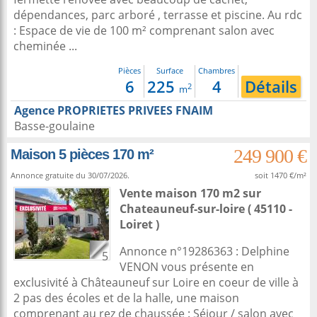
dépendances, parc arboré , terrasse et piscine. Au rdc
: Espace de vie de 100 m² comprenant salon avec
cheminée ...
Pièces
Surface
Chambres
6
225
4
Détails
2
m
Agence PROPRIETES PRIVEES FNAIM
Basse-goulaine
249 900 €
Maison 5 pièces 170 m²
Annonce gratuite du 30/07/2026.
soit 1470 €/m²
Vente maison 170 m2
sur
Chateauneuf-sur-loire
( 45110 -
Loiret )
Annonce n°19286363 : Delphine
5
VENON vous présente en
exclusivité à Châteauneuf sur Loire en coeur de ville à
2 pas des écoles et de la halle, une maison
comprenant au rez de chaussée : Séjour / salon avec