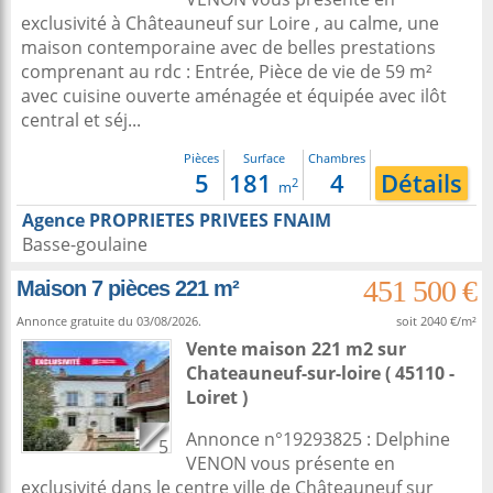
exclusivité à Châteauneuf sur Loire , au calme, une
maison contemporaine avec de belles prestations
comprenant au rdc : Entrée, Pièce de vie de 59 m²
avec cuisine ouverte aménagée et équipée avec ilôt
central et séj...
Pièces
Surface
Chambres
5
181
4
Détails
2
m
Agence PROPRIETES PRIVEES FNAIM
Basse-goulaine
451 500 €
Maison 7 pièces 221 m²
Annonce gratuite du 03/08/2026.
soit 2040 €/m²
Vente maison 221 m2
sur
Chateauneuf-sur-loire
( 45110 -
Loiret )
Annonce n°19293825 : Delphine
5
VENON vous présente en
exclusivité dans le centre ville de Châteauneuf sur