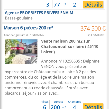
3
77
2
Détails
2
m
Agence PROPRIETES PRIVEES FNAIM
Basse-goulaine
374 500 €
Maison 6 pièces 200 m²
Annonce gratuite du 13/07/2026.
soit 1870 €/m²
Vente maison 200 m2
sur
Chateauneuf-sur-loire
( 45110 -
Loiret )
Annonce n°19256635 : Delphine
5
VENON vous présente en
hypercentre de Châteauneuf sur Loire à 2 pas des
commerces, du collège et de la Loire une maison
ancienne rénovée avec 4 chambres et un bureau
comprenant au rez de chaussée : Entrée avec
placards, séjour / salon avec...
Pièces
Surface
Chambres
6
200
4
Détails
2
m