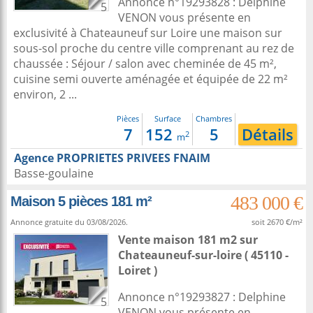
Annonce n°19293828 : Delphine
5
VENON vous présente en
exclusivité à Chateauneuf sur Loire une maison sur
sous-sol proche du centre ville comprenant au rez de
chaussée : Séjour / salon avec cheminée de 45 m²,
cuisine semi ouverte aménagée et équipée de 22 m²
environ, 2 ...
Pièces
Surface
Chambres
7
152
5
Détails
2
m
Agence PROPRIETES PRIVEES FNAIM
Basse-goulaine
483 000 €
Maison 5 pièces 181 m²
Annonce gratuite du 03/08/2026.
soit 2670 €/m²
Vente maison 181 m2
sur
Chateauneuf-sur-loire
( 45110 -
Loiret )
Annonce n°19293827 : Delphine
5
VENON vous présente en