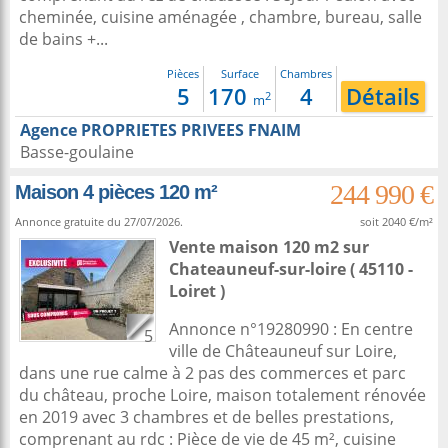
cheminée, cuisine aménagée , chambre, bureau, salle
de bains +...
Pièces
Surface
Chambres
5
170
4
Détails
2
m
Agence PROPRIETES PRIVEES FNAIM
Basse-goulaine
244 990 €
Maison 4 pièces 120 m²
Annonce gratuite du 27/07/2026.
soit 2040 €/m²
Vente maison 120 m2
sur
Chateauneuf-sur-loire
( 45110 -
Loiret )
Annonce n°19280990 : En centre
5
ville de Châteauneuf sur Loire,
dans une rue calme à 2 pas des commerces et parc
du château, proche Loire, maison totalement rénovée
en 2019 avec 3 chambres et de belles prestations,
comprenant au rdc : Pièce de vie de 45 m², cuisine