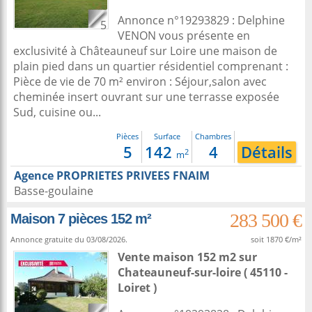
Annonce n°19293829 : Delphine
5
VENON vous présente en
exclusivité à Châteauneuf sur Loire une maison de
plain pied dans un quartier résidentiel comprenant :
Pièce de vie de 70 m² environ : Séjour,salon avec
cheminée insert ouvrant sur une terrasse exposée
Sud, cuisine ou...
Pièces
Surface
Chambres
5
142
4
Détails
2
m
Agence PROPRIETES PRIVEES FNAIM
Basse-goulaine
283 500 €
Maison 7 pièces 152 m²
Annonce gratuite du 03/08/2026.
soit 1870 €/m²
Vente maison 152 m2
sur
Chateauneuf-sur-loire
( 45110 -
Loiret )