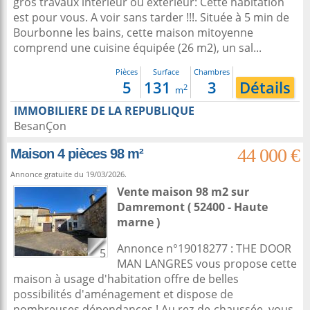
gros travaux intérieur ou extérieur: Cette habitation
est pour vous. A voir sans tarder !!!. Située à 5 min de
Bourbonne les bains, cette maison mitoyenne
comprend une cuisine équipée (26 m2), un sal...
Pièces
Surface
Chambres
5
131
3
Détails
2
m
IMMOBILIERE DE LA REPUBLIQUE
BesanÇon
44 000 €
Maison 4 pièces 98 m²
Annonce gratuite du 19/03/2026.
Vente maison 98 m2
sur
Damremont
( 52400 - Haute
marne )
Annonce n°19018277 : THE DOOR
5
MAN LANGRES vous propose cette
maison à usage d'habitation offre de belles
possibilités d'aménagement et dispose de
nombreuses dépendances ! Au rez-de-chaussée, vous