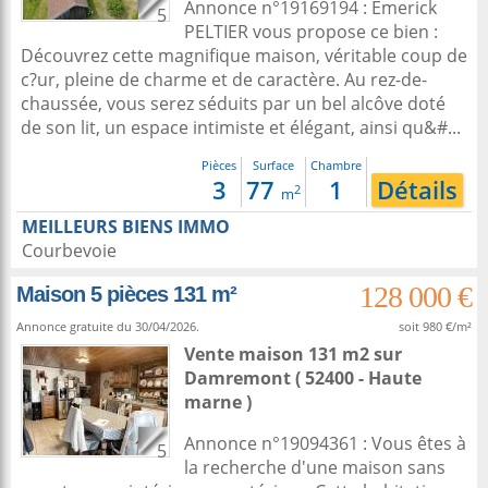
Annonce n°19169194 : Emerick
5
PELTIER vous propose ce bien :
Découvrez cette magnifique maison, véritable coup de
c?ur, pleine de charme et de caractère. Au rez-de-
chaussée, vous serez séduits par un bel alcôve doté
de son lit, un espace intimiste et élégant, ainsi qu&#...
Pièces
Surface
Chambre
3
77
1
Détails
2
m
MEILLEURS BIENS IMMO
Courbevoie
128 000 €
Maison 5 pièces 131 m²
Annonce gratuite du 30/04/2026.
soit 980 €/m²
Vente maison 131 m2
sur
Damremont
( 52400 - Haute
marne )
Annonce n°19094361 : Vous êtes à
5
la recherche d'une maison sans