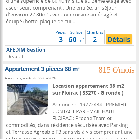
d'une superficie de 60.40m² situé au 3ème étage avec
ascenseur, comprenant : Une entrée, un séjour
d'environ 27.80m² avec coin cuisine aménagé et
équipé (hotte, plaque de cui...
Pièces
Surface
Chambres
3
60
2
Détails
2
m
AFEDIM Gestion
Orvault
815 €/mois
Appartement 3 pièces 68 m²
Annonce gratuite du 22/07/2026.
Location appartement 68 m2
sur
Floirac
( 33270 - Gironde )
Annonce n°19272434 : PREMIER
CONTACT PAR EMAIL HAUT
5
FLOIRAC : Proche Tram et
commodités, dans résidence sécurisée avec Parking
et Terrasse Agréable T3 sans vis à vis comprenant une
entrée, un wc séparé, une cuisine indépendante, un