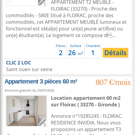
APPARTEMENT T2 MEUBLÉ -
1
FLOIRAC (33270) - Proche des
commodités - 580E Situé à FLOIRAC, proche des
commodités, cet APPARTEMENT MEUBLÉ lumineux et
fonctionnel est idéal(e) pour un(e) jeune actif(ve) ou
un(e) étudiant(e). Le logement se compose d...
Pièces
Surface
Chambre
2
26
1
Détails
2
m
CLIC 2 LOC
Saint ouen sur seine
807 €/mois
Appartement 3 pièces 60 m²
Annonce gratuite du 29/07/2026.
Location appartement 60 m2
sur
Floirac
( 33270 - Gironde )
Annonce n°19285245 : FLOIRAC.
RESIDENCE INVIDIA. Nous vous
5
proposons un appartement T3