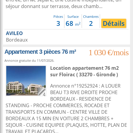
séjour donnant sur terrasse, deux chamb...
Pièces
Surface
Chambres
3
68
2
Détails
2
m
AVILEO
Bordeaux
1 030 €/mois
Appartement 3 pièces 76 m²
Annonce gratuite du 11/07/2026.
Location appartement 76 m2
sur
Floirac
( 33270 - Gironde )
Annonce n°19252924 : A LOUER
BEAU T3 RIVE DROITE PROCHE
4
BORDEAUX - RESIDENCE DE
STANDING - PROCHE COMMERCES, ROCADE ET
TRANSPORTS EN COMMUN - CENTRE VILLE DE
BORDEAUX A 15 MIN EN VOITURE 2 CHAMBRES +
SEJOUR - CUISINE EQUIPEE (PLAQUES, HOTTE, PLAN DE
TRAVAIL ET PLACARDS...