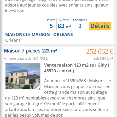
adapté aux jeunes couples avec enfants ainsi qu'aux
investisse...
Pièces
Surface
Chambres
5
83
3
Détails
2
m
MAISONS LE MASSON - ORLEANS
Orleans
252 062 €
Maison 7 pièces 123 m²
Annonce gratuite du 16/01/2024.
soit 2050 €/m²
Vente maison 123 m2
sur
Gidy
(
45520 - Loiret )
Annonce n°16994368 : Maisons Le
Masson vous propose de réaliser
5
cette grande maison avec étage
de 123 m² habitables avec cinq chambres ainsi que
son garage intégré. Ce modèle particulièrement
adapté aux familles nombreuses saura vous séduire
par les beaux volumes de son...