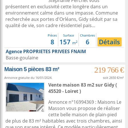
Stéphanie Perchet vous
présentent en exclusivité cette longère dans un
environnement calme dans une impasse. Commune
recherchée aux portes d'Orléans, Gidy séduit par sa
qualité de vie, son cadre résidentiel pais...
Pièces
Surface
Chambres
8
157
6
Détails
2
m
Agence PROPRIETES PRIVEES FNAIM
Basse-goulaine
219 766 €
Maison 5 pièces 83 m²
Annonce gratuite du 16/01/2024.
soit 2650 €/m²
Vente maison 83 m2
sur
Gidy
(
45520 - Loiret )
Annonce n°16994369 : Maisons Le
Masson vous propose de réaliser
4
cette belle maison de plain-pied
de plus de 83 m² habitables avec trois chambres, ainsi
que son garage intégré. Ce modèle particulièrement