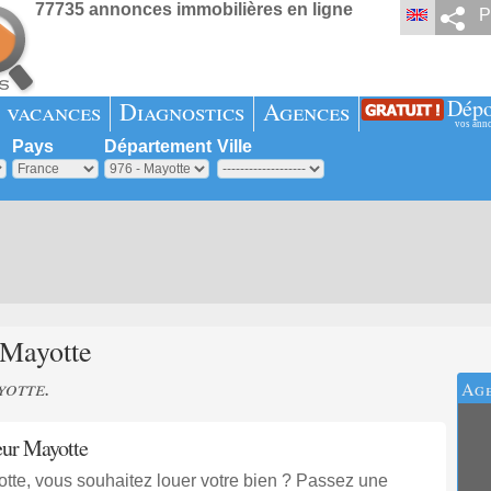
77735 annonces immobilières en ligne
P
Dépo
 vacances
Diagnostics
Agences
vos ann
Pays
Département
Ville
Mayotte
yotte.
Age
eur Mayotte
otte, vous souhaitez louer votre bien ? Passez une