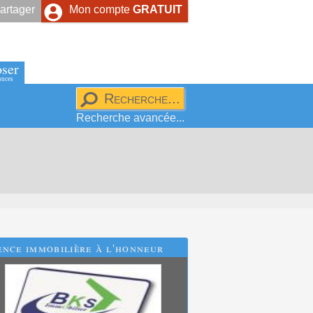
artager
Mon compte
GRATUIT
ser
onces
Recherche avancée...
nce immobilière à l'honneur