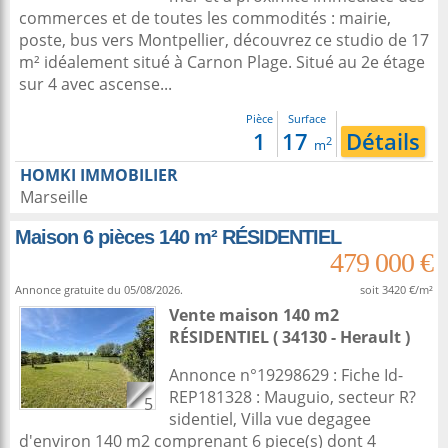
commerces et de toutes les commodités : mairie,
poste, bus vers Montpellier, découvrez ce studio de 17
m² idéalement situé à Carnon Plage. Situé au 2e étage
sur 4 avec ascense...
Pièce
Surface
1
17
Détails
2
m
HOMKI IMMOBILIER
Marseille
Maison 6 pièces 140 m² RÉSIDENTIEL
479 000 €
Annonce gratuite du 05/08/2026.
soit 3420 €/m²
Vente maison 140 m2
RÉSIDENTIEL ( 34130 - Herault )
Annonce n°19298629 : Fiche Id-
REP181328 : Mauguio, secteur R?
5
sidentiel, Villa vue degagee
d'environ 140 m2 comprenant 6 piece(s) dont 4