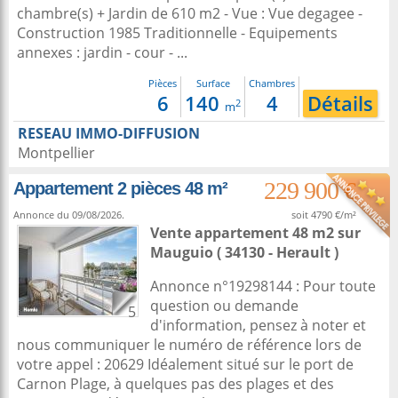
chambre(s) + Jardin de 610 m2 - Vue : Vue degagee -
Construction 1985 Traditionnelle - Equipements
annexes : jardin - cour - ...
Pièces
Surface
Chambres
6
140
4
Détails
2
m
RESEAU IMMO-DIFFUSION
Montpellier
229 900 €
Appartement 2 pièces 48 m²
Annonce du 09/08/2026.
soit 4790 €/m²
Vente appartement 48 m2
sur
Mauguio
( 34130 - Herault )
Annonce n°19298144 : Pour toute
question ou demande
5
d'information, pensez à noter et
nous communiquer le numéro de référence lors de
votre appel : 20629 Idéalement situé sur le port de
Carnon Plage, à quelques pas des plages et des