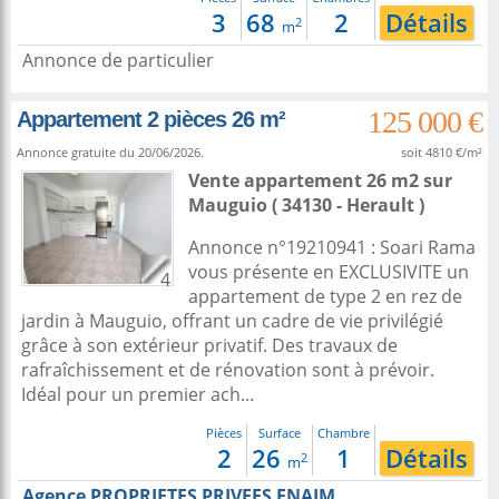
3
68
2
Détails
2
m
Annonce de particulier
125 000 €
Appartement 2 pièces 26 m²
Annonce gratuite du 20/06/2026.
soit 4810 €/m²
Vente appartement 26 m2
sur
Mauguio
( 34130 - Herault )
Annonce n°19210941 : Soari Rama
vous présente en EXCLUSIVITE un
4
appartement de type 2 en rez de
jardin à Mauguio, offrant un cadre de vie privilégié
grâce à son extérieur privatif. Des travaux de
rafraîchissement et de rénovation sont à prévoir.
Idéal pour un premier ach...
Pièces
Surface
Chambre
2
26
1
Détails
2
m
Agence PROPRIETES PRIVEES FNAIM