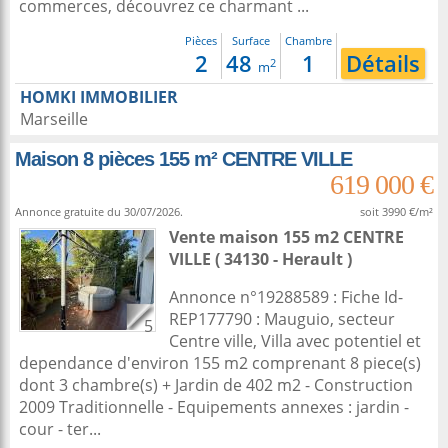
commerces, découvrez ce charmant ...
Pièces
Surface
Chambre
2
48
1
Détails
2
m
HOMKI IMMOBILIER
Marseille
Maison 8 pièces 155 m² CENTRE VILLE
619 000 €
Annonce gratuite du 30/07/2026.
soit 3990 €/m²
Vente maison 155 m2
CENTRE
VILLE ( 34130 - Herault )
Annonce n°19288589 : Fiche Id-
REP177790 : Mauguio, secteur
5
Centre ville, Villa avec potentiel et
dependance d'environ 155 m2 comprenant 8 piece(s)
dont 3 chambre(s) + Jardin de 402 m2 - Construction
2009 Traditionnelle - Equipements annexes : jardin -
cour - ter...