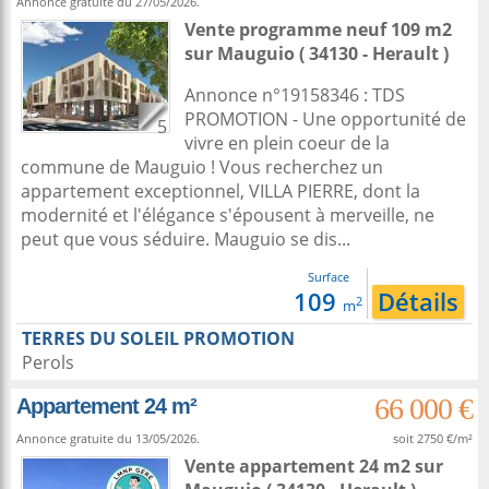
Annonce gratuite du 27/05/2026.
Vente programme neuf 109 m2
sur
Mauguio
( 34130 - Herault )
Annonce n°19158346 : TDS
PROMOTION - Une opportunité de
5
vivre en plein coeur de la
commune de Mauguio ! Vous recherchez un
appartement exceptionnel, VILLA PIERRE, dont la
modernité et l'élégance s'épousent à merveille, ne
peut que vous séduire. Mauguio se dis...
Surface
109
Détails
2
m
TERRES DU SOLEIL PROMOTION
Perols
66 000 €
Appartement 24 m²
Annonce gratuite du 13/05/2026.
soit 2750 €/m²
Vente appartement 24 m2
sur