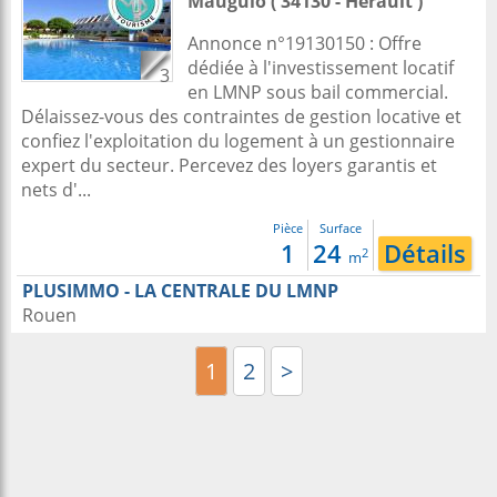
Mauguio
( 34130 - Herault )
Annonce n°19130150 : Offre
dédiée à l'investissement locatif
3
en LMNP sous bail commercial.
Délaissez-vous des contraintes de gestion locative et
confiez l'exploitation du logement à un gestionnaire
expert du secteur. Percevez des loyers garantis et
nets d'...
Pièce
Surface
1
24
Détails
2
m
PLUSIMMO - LA CENTRALE DU LMNP
Rouen
1
2
>