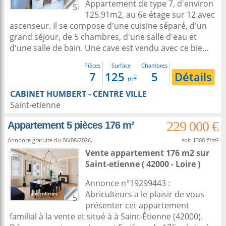
Appartement de type 7, d'environ
5
125.91m2, au 6e étage sur 12 avec
ascenseur. Il se compose d'une cuisine séparé, d'un
grand séjour, de 5 chambres, d'une salle d'eau et
d'une salle de bain. Une cave est vendu avec ce bie...
Pièces
Surface
Chambres
7
125
5
Détails
2
m
CABINET HUMBERT - CENTRE VILLE
Saint-etienne
229 000 €
Appartement 5 pièces 176 m²
Annonce gratuite du 06/08/2026.
soit 1300 €/m²
Vente appartement 176 m2
sur
Saint-etienne
( 42000 - Loire )
Annonce n°19299443 :
Abriculteurs a le plaisir de vous
5
présenter cet appartement
familial à la vente et situé à à Saint-Étienne (42000).