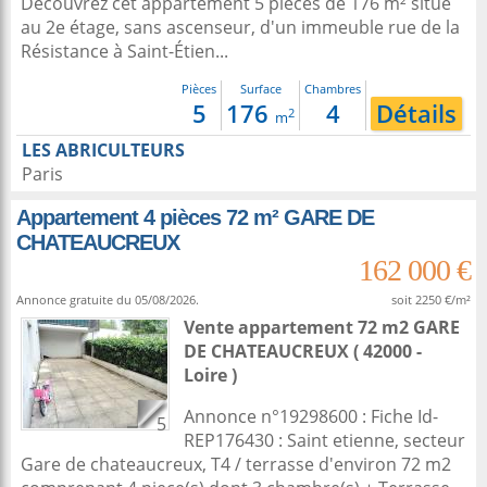
Découvrez cet appartement 5 pièces de 176 m² situé
au 2e étage, sans ascenseur, d'un immeuble rue de la
Résistance à Saint-Étien...
Pièces
Surface
Chambres
5
176
4
Détails
2
m
LES ABRICULTEURS
Paris
Appartement 4 pièces 72 m² GARE DE
CHATEAUCREUX
162 000 €
Annonce gratuite du 05/08/2026.
soit 2250 €/m²
Vente appartement 72 m2
GARE
DE CHATEAUCREUX ( 42000 -
Loire )
Annonce n°19298600 : Fiche Id-
5
REP176430 : Saint etienne, secteur
Gare de chateaucreux, T4 / terrasse d'environ 72 m2