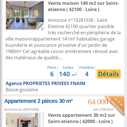
Vente maison 140 m2
sur
Saint-
etienne
( 42100 - Loire )
Annonce n°19281038 : Saint
Etienne 42100 quartier paisible
5
très recherché en périphérie de la
ville maison/appartement 141m² habitables garage
buanderie et jouissance privative d'un jardin de
1980m² Cet agréable cocon entièrement rénové avec
des matériaux de qualité...
Pièces
Surface
Chambres
6
140
4
Détails
2
m
Agence PROPRIETES PRIVEES FNAIM
Basse-goulaine
64 000 €
Appartement 2 pièces 30 m²
Annonce du 25/07/2026.
soit 2130 €/m²
Vente appartement 30 m2
sur
Saint-etienne
( 42000 - Loire )