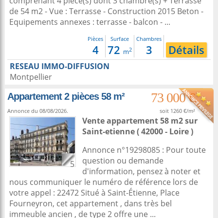
comprenant 4 piece(s) dont 3 chambre(s) + Terrasse
de 54 m2 - Vue : Terrasse - Construction 2015 Beton -
Equipements annexes : terrasse - balcon - ...
Pièces
Surface
Chambres
4
72
3
Détails
2
m
RESEAU IMMO-DIFFUSION
Montpellier
73 000 €
Appartement 2 pièces 58 m²
Annonce du 08/08/2026.
soit 1260 €/m²
Vente appartement 58 m2
sur
Saint-etienne
( 42000 - Loire )
Annonce n°19298085 : Pour toute
question ou demande
5
d'information, pensez à noter et
nous communiquer le numéro de référence lors de
votre appel : 22472 Situé à Saint-Étienne, Place
Fourneyron, cet appartement , dans très bel
immeuble ancien , de type 2 offre une ...