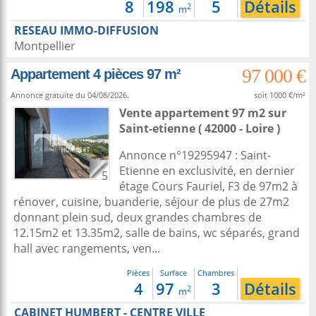
8
198
5
Détails
2
m
RESEAU IMMO-DIFFUSION
Montpellier
97 000 €
Appartement 4 pièces 97 m²
Annonce gratuite du 04/08/2026.
soit 1000 €/m²
Vente appartement 97 m2
sur
Saint-etienne
( 42000 - Loire )
Annonce n°19295947 : Saint-
Etienne en exclusivité, en dernier
5
étage Cours Fauriel, F3 de 97m2 à
rénover, cuisine, buanderie, séjour de plus de 27m2
donnant plein sud, deux grandes chambres de
12.15m2 et 13.35m2, salle de bains, wc séparés, grand
hall avec rangements, ven...
Pièces
Surface
Chambres
4
97
3
Détails
2
m
CABINET HUMBERT - CENTRE VILLE