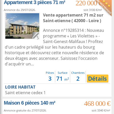
220 000 €
Appartement 3 pièces 71 m²
Annonce du 29/07/2026.
soit 3100 €/m²
Vente appartement 71 m2
sur
Saint-etienne
( 42000 - Loire )
Annonce n°19285314 : Nouveau
programme « Les Violettes » -
5
Saint-Genest-Malifaux ! Profitez
d'un cadre privilégié sur les hauteurs du bourg
historique et découvrez cette nouvelle résidence de
deux étages avec ascenseur. Saisissez l'occasion
d'acquérir un...
Pièces
Surface
Chambres
3
71
2
Détails
2
m
LOIRE HABITAT
Saint etienne cedex 1
468 000 €
Maison 6 pièces 140 m²
Annonce gratuite du 27/07/2026.
soit 3340 €/m²