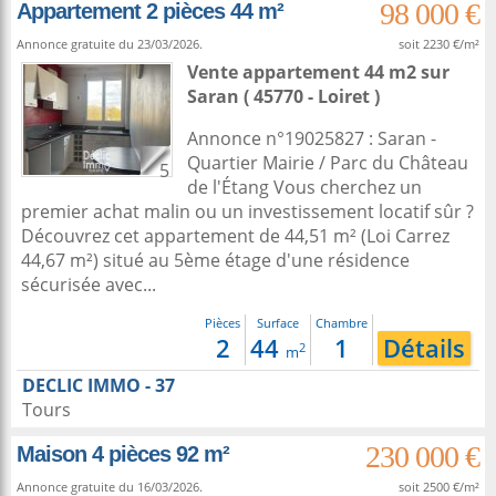
98 000 €
Appartement 2 pièces 44 m²
Annonce gratuite du 23/03/2026.
soit 2230 €/m²
Vente appartement 44 m2
sur
Saran
( 45770 - Loiret )
Annonce n°19025827 : Saran -
Quartier Mairie / Parc du Château
5
de l'Étang Vous cherchez un
premier achat malin ou un investissement locatif sûr ?
Découvrez cet appartement de 44,51 m² (Loi Carrez
44,67 m²) situé au 5ème étage d'une résidence
sécurisée avec...
Pièces
Surface
Chambre
2
44
1
Détails
2
m
DECLIC IMMO - 37
Tours
230 000 €
Maison 4 pièces 92 m²
Annonce gratuite du 16/03/2026.
soit 2500 €/m²