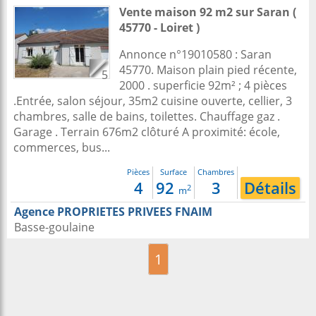
Vente maison 92 m2
sur
Saran
(
45770 - Loiret )
Annonce n°19010580 : Saran
45770. Maison plain pied récente,
5
2000 . superficie 92m² ; 4 pièces
.Entrée, salon séjour, 35m2 cuisine ouverte, cellier, 3
chambres, salle de bains, toilettes. Chauffage gaz .
Garage . Terrain 676m2 clôturé A proximité: école,
commerces, bus...
Pièces
Surface
Chambres
4
92
3
Détails
2
m
Agence PROPRIETES PRIVEES FNAIM
Basse-goulaine
1