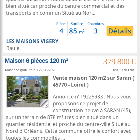
bien situé car proche du centre commercial et des
transports en commun Situé au Nor...
Pièces
Surface
Chambres
4
85
3
Détails
2
m
LES MAISONS VIGERY
Baule
379 800 €
Maison 6 pièces 120 m²
Annonce gratuite du 27/06/2026.
soit 3170 €/m²
Vente maison 120 m2
sur
Saran
(
45770 - Loiret )
Annonce n°19225933 : Nous vous
proposons ce projet de
3
construction neuve à SARAN (45),
sur un terrain de 878 m² très bien situé dans un
quartier résidentiel et proche du centre-ville Situé au
Nord d'Orléans. Cette commune offre le confort avec
toutes les commodités ...