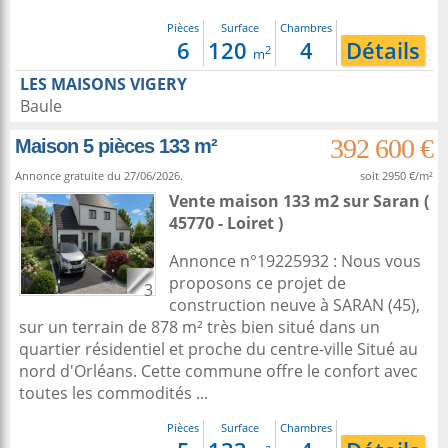
Pièces
Surface
Chambres
6
120
4
Détails
2
m
LES MAISONS VIGERY
Baule
392 600 €
Maison 5 pièces 133 m²
Annonce gratuite du 27/06/2026.
soit 2950 €/m²
Vente maison 133 m2
sur
Saran
(
45770 - Loiret )
Annonce n°19225932 : Nous vous
proposons ce projet de
3
construction neuve à SARAN (45),
sur un terrain de 878 m² très bien situé dans un
quartier résidentiel et proche du centre-ville Situé au
nord d'Orléans. Cette commune offre le confort avec
toutes les commodités ...
Pièces
Surface
Chambres