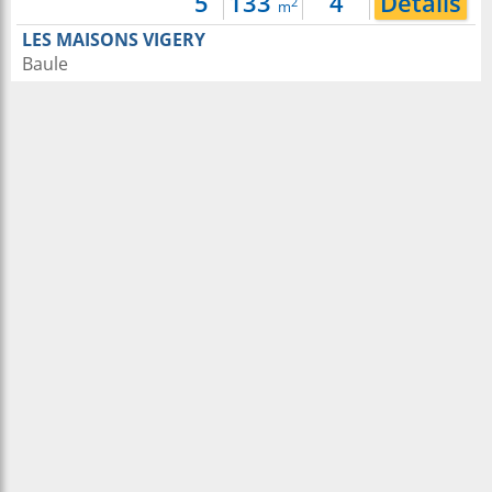
5
133
4
Détails
2
m
LES MAISONS VIGERY
Baule