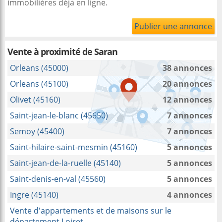
immobilières déjà en ligne.
Publier une annonce
Vente à proximité
de Saran
Orleans (45000)
38 annonces
Orleans (45100)
20 annonces
Olivet (45160)
12 annonces
Saint-jean-le-blanc (45650)
7 annonces
Semoy (45400)
7 annonces
Saint-hilaire-saint-mesmin (45160)
5 annonces
Saint-jean-de-la-ruelle (45140)
5 annonces
Saint-denis-en-val (45560)
5 annonces
Ingre (45140)
4 annonces
Vente d'appartements et de maisons sur le
département Loiret