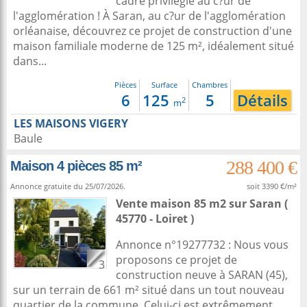
cadre privilégié au c?ur de
l'agglomération ! À Saran, au c?ur de l'agglomération
orléanaise, découvrez ce projet de construction d'une
maison familiale moderne de 125 m², idéalement situé
dans...
Pièces
Surface
Chambres
6
125
5
Détails
2
m
LES MAISONS VIGERY
Baule
288 400 €
Maison 4 pièces 85 m²
Annonce gratuite du 25/07/2026.
soit 3390 €/m²
Vente maison 85 m2
sur
Saran
(
45770 - Loiret )
Annonce n°19277732 : Nous vous
proposons ce projet de
3
construction neuve à SARAN (45),
sur un terrain de 661 m² situé dans un tout nouveau
quartier de la commune. Celui-ci est extrêmement