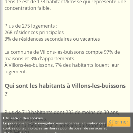
densité est de 178 habitant/km² se qui represente une
concentration faible.
Plus de 275 logements :
268 résidences principales
3% de résidences secondaires ou vacantes
La comnune de Villons-les-buissons compte 97% de
maisons et 3% d'appartements.
À Villons-les-buissons, 7% des habitants louent leur
logement.
Qui sont les habitants à Villons-les-buissons
?
Plus de 713 habitants dont 233 de moins de 30 ans,
Utilisation des cookies
soit 32% de jeunes.
X Fermer
En poursuivant votre navigation vous acceptez l'utilisation des
Le revenu médian sur Villons-les-buissons est de
cookies ou technologies similaires pour disposer de services et
28894€ /an.