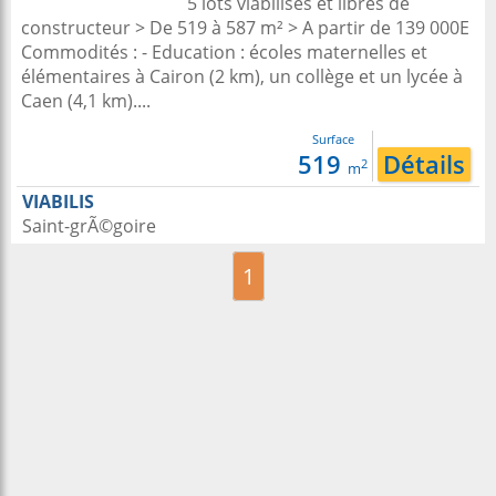
5 lots viabilisés et libres de
constructeur > De 519 à 587 m² > A partir de 139 000E
Commodités : - Education : écoles maternelles et
élémentaires à Cairon (2 km), un collège et un lycée à
Caen (4,1 km)....
Surface
519
Détails
2
m
VIABILIS
Saint-grÃ©goire
1