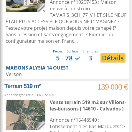
Annonce n°19297453 : Maison
neuve à construire
5
TAMARIS_3CH_77_V1 ET SI LE NEUF
ÉTAIT PLUS ACCESSIBLE QUE VOUS NE L'IMAGINEZ ?
Testez votre projet maison depuis votre canapé !?
Sans pression et sans engagement. ? Pionnier du
configurateur maison en Franc...
Pièces
Surface
Chambres
5
78
3
Détails
2
m
MAISONS ALYSIA 14 OUEST
Verson
139 000 €
Terrain 519 m²
Annonce gratuite du 11/11/2022.
Vente terrain 519 m2
sur
Villons-
les-buissons
( 14610 - Calvados )
Annonce n°15448540 :
Lotissement "Les Bas Marquets" >
1