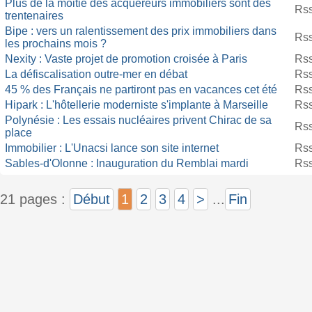
Plus de la moitié des acquéreurs immobiliers sont des
Rs
trentenaires
Bipe : vers un ralentissement des prix immobiliers dans
Rss
les prochains mois ?
Nexity : Vaste projet de promotion croisée à Paris
Rss
La défiscalisation outre-mer en débat
Rss
45 % des Français ne partiront pas en vacances cet été
Rss
Hipark : L'hôtellerie moderniste s'implante à Marseille
Rss
Polynésie : Les essais nucléaires privent Chirac de sa
Rss
place
Immobilier : L'Unacsi lance son site internet
Rss
Sables-d'Olonne : Inauguration du Remblai mardi
Rss
21 pages :
Début
1
2
3
4
>
...
Fin