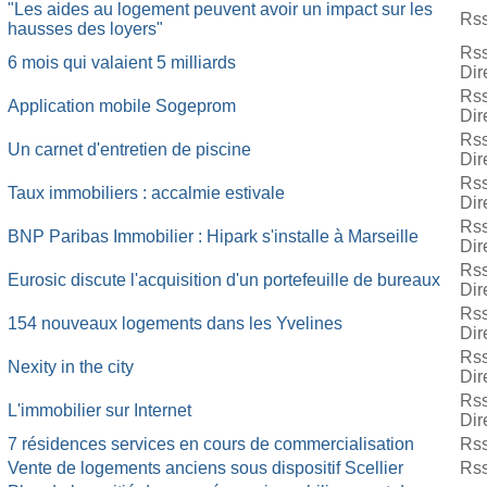
"Les aides au logement peuvent avoir un impact sur les
Rs
hausses des loyers"
Rs
6 mois qui valaient 5 milliards
Dir
Rs
Application mobile Sogeprom
Dir
Rs
Un carnet d'entretien de piscine
Dir
Rs
Taux immobiliers : accalmie estivale
Dir
Rs
BNP Paribas Immobilier : Hipark s'installe à Marseille
Dir
Rs
Eurosic discute l'acquisition d'un portefeuille de bureaux
Dir
Rs
154 nouveaux logements dans les Yvelines
Dir
Rs
Nexity in the city
Dir
Rs
L'immobilier sur Internet
Dir
7 résidences services en cours de commercialisation
Rs
Vente de logements anciens sous dispositif Scellier
Rs