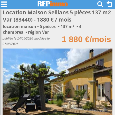
Location Maison Seillans 5 pièces 137 m2
Var (83440) - 1880 € / mois
location maison
5 pièces
137 m²
4
chambres
région Var
1 880 €/mois
publiée le 14/05/2026
modifiée le
07/08/2026