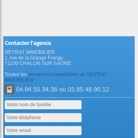
Contacter l'agence
NEYRAT IMMOBILIER
1, rue de la Grange Frangy
71100 CHALON SUR SAONE
Toutes les
annonces immobilières de NEYRAT
IMMOBILIER
04.94.50.34.36
ou
03.85.48.90.12