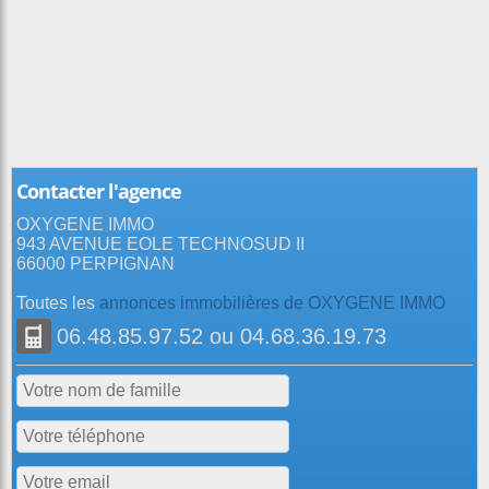
Contacter l'agence
OXYGENE IMMO
943 AVENUE EOLE TECHNOSUD II
66000 PERPIGNAN
Toutes les
annonces immobilières de OXYGENE IMMO
06.48.85.97.52
ou
04.68.36.19.73