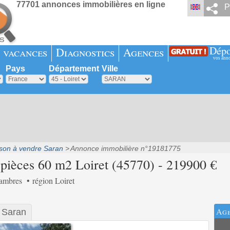
77701 annonces immobilières en ligne
P
Dépo
 vacances
Diagnostics
Agences
vos ann
Pays
Département
Ville
son à vendre Saran
Annonce immobilière n°19181775
pièces 60 m2 Loiret (45770) - 219900 €
hambres
région Loiret
Age
s Saran