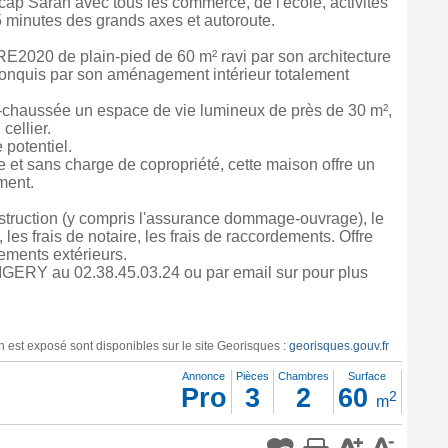
cap Saran avec tous les commerce, de l'école, activités
5 minutes des grands axes et autoroute.
E2020 de plain-pied de 60 m² ravi par son architecture
conquis par son aménagement intérieur totalement
e-chaussée un espace de vie lumineux de près de 30 m²,
cellier.
potentiel.
 et sans charge de copropriété, cette maison offre un
ment.
struction (y compris l'assurance dommage-ouvrage), le
, les frais de notaire, les frais de raccordements. Offre
ements extérieurs.
ERY au 02.38.45.03.24 ou par email sur pour plus
n est exposé sont disponibles sur le site Georisques :
georisques.gouv.fr
Annonce
Pièces
Chambres
Surface
Pro
3
2
60
2
m