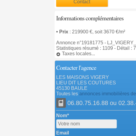
Contact
Informations complémentaires
• Prix
: 219900 €, soit 3670 €/m²
Annonce n°19181775 - LJ_VIGERY_06
Statistiques résumé : 1109 - Détail : 
Taxes locales...
Contacter l'agence
LES MAISONS VIGERY
LIEU DIT LES COUTURES
45130 BAULE
Toutes les
annonces immobilières 
06.80.75.16.88 ou 02.38.
Nom*
Email