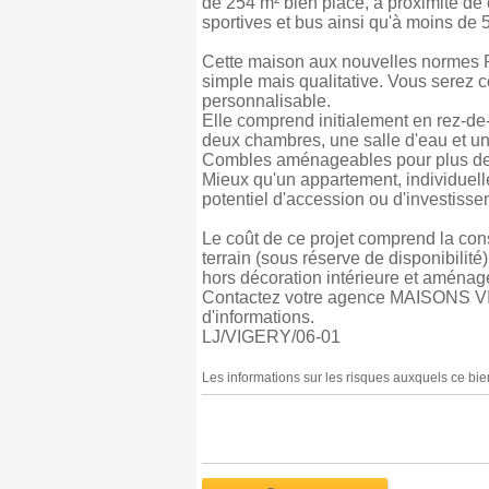
de 254 m² bien placé, à proximité de 
sportives et bus ainsi qu'à moins de 
Cette maison aux nouvelles normes R
simple mais qualitative. Vous serez 
personnalisable.
Elle comprend initialement en rez-d
deux chambres, une salle d'eau et un 
Combles aménageables pour plus de 
Mieux qu'un appartement, individuelle
potentiel d'accession ou d'investisse
Le coût de ce projet comprend la con
terrain (sous réserve de disponibilité)
hors décoration intérieure et aménag
Contactez votre agence MAISONS VIG
d'informations.
LJ/VIGERY/06-01
Les informations sur les risques auxquels ce bie