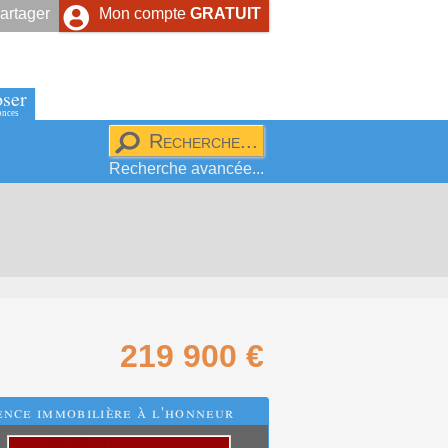
artager
Mon compte
GRATUIT
ser
onces
Recherche avancée...
219 900 €
nce immobilière à l'honneur