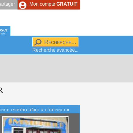
artager
Mon compte
GRATUIT
ser
onces
Recherche avancée...
R
nce immobilière à l'honneur