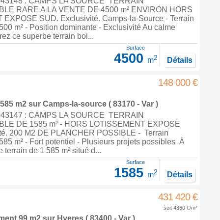
9043148 : CAMPS LA SOURCE TERRAIN
LE RARE A LA VENTE DE 4500 m² ENVIRON HORS
XPOSE SUD. Exclusivité. Camps-la-Source - Terrain
 500 m² - Position dominante - Exclusivité Au calme
ez ce superbe terrain boi...
Surface
4500
2
m
Détails
148 000 €
 1585 m2
sur
Camps-la-source
( 83170 - Var )
9043147 : CAMPS LA SOURCE TERRAIN
LE DE 1585 m² - HORS LOTISSEMENT EXPOSE
ité. 200 M2 DE PLANCHER POSSIBLE - Terrain
585 m² - Fort potentiel - Plusieurs projets possibles À
 terrain de 1 585 m² situé d...
Surface
1585
2
m
Détails
431 420 €
soit 4360 €/m²
ement 99 m2
sur
Hyeres
( 83400 - Var )