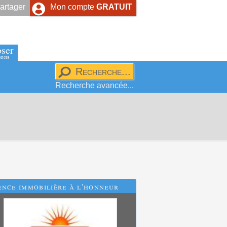
artager
Mon compte
GRATUIT
ser
onces
Recherche avancée...
nce immobilière à l'honneur