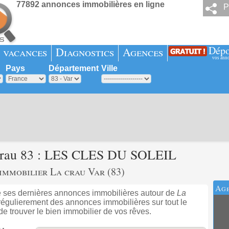
77892 annonces immobilières en ligne
P
Dépo
 vacances
Diagnostics
Agences
vos ann
Pays
Département
Ville
 crau 83 : LES CLES DU SOLEIL
mmobilier La crau Var (83)
Age
es dernières annonces immobilières autour de
La
gulierement des annonces immobilières sur tout le
e trouver le bien immobilier de vos rêves.