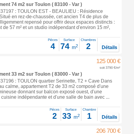
ement 74 m2
sur
Toulon
( 83100 - Var )
37197 : TOULON EST - BEAULIEU : Résidence
Situé en rez-de-chaussée, cet ancien T4 de plus de
elligemment repensé pour offrir deux espaces distincts :
t de 57 m² et un studio indépendant d'environ 15 m²,
Pièces
Surface
Chambres
4
74
2
2
m
Détails
125 000 €
soit 3790 €/m²
ement 33 m2
sur
Toulon
( 83000 - Var )
7196 : TOULON quartier Serinette, T2 + Cave Dans
au calme, appartement T2 de 33 m2 composé d'une
umineuse donnant sur balcon exposé ouest, d'une
cuisine indépendante et d'une salle de bain avec ...
Pièces
Surface
Chambre
2
33
1
2
m
Détails
206 700 €