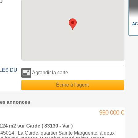
U
AC
CLES DU
Agrandir la carte
Écrire à l'agent
res annonces
990 000 €
 124 m2
sur
Garde
( 83130 - Var )
5014 : La Garde, quartier Sainte Marguerite, à deux