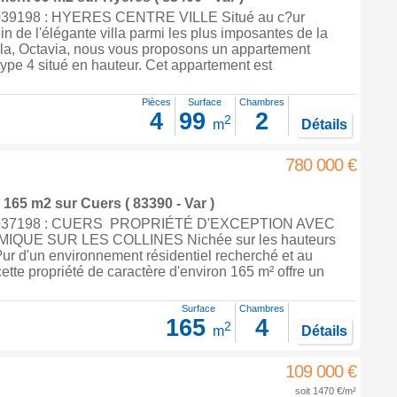
39198 : HYERES CENTRE VILLE Situé au c?ur
in de l'élégante villa parmi les plus imposantes de la
ella, Octavia, nous vous proposons un appartement
type 4 situé en hauteur. Cet appartement est
Pièces
Surface
Chambres
4
99
2
2
m
Détails
780 000 €
e 165 m2
sur
Cuers
( 83390 - Var )
9037198 : CUERS PROPRIÉTÉ D'EXCEPTION AVEC
QUE SUR LES COLLINES Nichée sur les hauteurs
ur d'un environnement résidentiel recherché et au
ette propriété de caractère d'environ 165 m² offre un
Surface
Chambres
165
4
2
m
Détails
109 000 €
soit 1470 €/m²