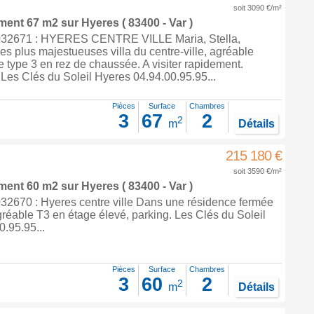
soit 3090 €/m²
ement 67 m2
sur
Hyeres
( 83400 - Var )
32671 : HYERES CENTRE VILLE Maria, Stella,
des plus majestueuses villa du centre-ville, agréable
 type 3 en rez de chaussée. A visiter rapidement.
f Les Clés du Soleil Hyeres 04.94.00.95.95...
Pièces
Surface
Chambres
3
67
2
2
m
Détails
215 180 €
soit 3590 €/m²
ement 60 m2
sur
Hyeres
( 83400 - Var )
2670 : Hyeres centre ville Dans une résidence fermée
gréable T3 en étage élevé, parking. Les Clés du Soleil
.95.95...
Pièces
Surface
Chambres
3
60
2
2
m
Détails