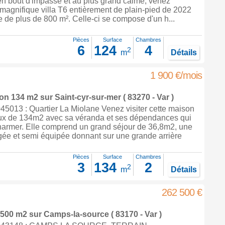
en bout d'impasse et au plus grand calme, venez
 magnifique villa T6 entièrement de plain-pied de 2022
e de plus de 800 m². Celle-ci se compose d'un h...
Pièces
Surface
Chambres
6
124
4
2
m
Détails
1 900 €/mois
son 134 m2
sur
Saint-cyr-sur-mer
( 83270 - Var )
5013 : Quartier La Miolane Venez visiter cette maison
ux de 134m2 avec sa véranda et ses dépendances qui
harmer. Elle comprend un grand séjour de 36,8m2, une
ée et semi équipée donnant sur une grande arrière
Pièces
Surface
Chambres
3
134
2
2
m
Détails
262 500 €
 4500 m2
sur
Camps-la-source
( 83170 - Var )