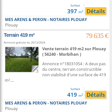
Surface
397
Détails
2
m
MES ARENS & PERON - NOTAIRES PLOUAY
Plouay
79 635 €
Terrain 419 m²
Annonce gratuite du 20/12/2024.
Vente terrain 419 m2
sur
Plouay
( 56240 - Morbihan )
Annonce n°18031054 : A deux pas
du centre, terrain constructible
3
non viabilisé d'une surface de 419
m²....
Surface
419
Détails
2
m
MES ARENS & PERON - NOTAIRES PLOUAY
Plouay