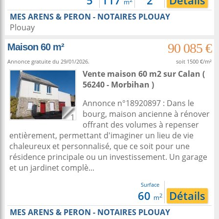
5
117
2
Détails
m
MES ARENS & PERON - NOTAIRES PLOUAY
Plouay
90 085 €
Maison 60 m²
Annonce gratuite du 29/01/2026.
soit 1500 €/m²
Vente maison 60 m2
sur
Calan
(
56240 - Morbihan )
Annonce n°18920897 : Dans le
bourg, maison ancienne à rénover
1
offrant des volumes à repenser
entièrement, permettant d'imaginer un lieu de vie
chaleureux et personnalisé, que ce soit pour une
résidence principale ou un investissement. Un garage
et un jardinet complè...
Surface
60
Détails
2
m
MES ARENS & PERON - NOTAIRES PLOUAY