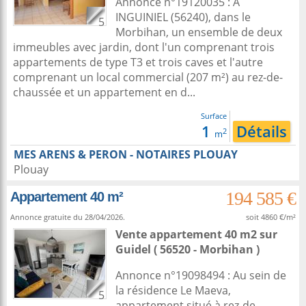
Annonce n°19120035 : A
INGUINIEL (56240), dans le
5
Morbihan, un ensemble de deux
immeubles avec jardin, dont l'un comprenant trois
appartements de type T3 et trois caves et l'autre
comprenant un local commercial (207 m²) au rez-de-
chaussée et un appartement en d...
Surface
1
Détails
2
m
MES ARENS & PERON - NOTAIRES PLOUAY
Plouay
194 585 €
Appartement 40 m²
Annonce gratuite du 28/04/2026.
soit 4860 €/m²
Vente appartement 40 m2
sur
Guidel
( 56520 - Morbihan )
Annonce n°19098494 : Au sein de
la résidence Le Maeva,
5
appartement situé à rez-de-