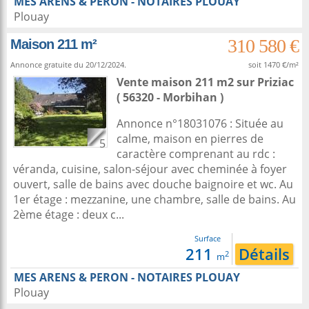
MES ARENS & PERON - NOTAIRES PLOUAY
Plouay
310 580 €
Maison 211 m²
Annonce gratuite du 20/12/2024.
soit 1470 €/m²
Vente maison 211 m2
sur
Priziac
( 56320 - Morbihan )
Annonce n°18031076 : Située au
calme, maison en pierres de
5
caractère comprenant au rdc :
véranda, cuisine, salon-séjour avec cheminée à foyer
ouvert, salle de bains avec douche baignoire et wc. Au
1er étage : mezzanine, une chambre, salle de bains. Au
2ème étage : deux c...
Surface
211
Détails
2
m
MES ARENS & PERON - NOTAIRES PLOUAY
Plouay