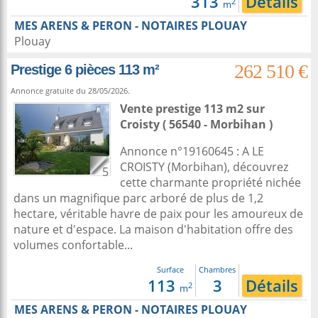
313
Détails
2
m
MES ARENS & PERON - NOTAIRES PLOUAY
Plouay
262 510 €
Prestige 6 pièces 113 m²
Annonce gratuite du 28/05/2026.
Vente prestige 113 m2
sur
Croisty
( 56540 - Morbihan )
Annonce n°19160645 : A LE
CROISTY (Morbihan), découvrez
5
cette charmante propriété nichée
dans un magnifique parc arboré de plus de 1,2
hectare, véritable havre de paix pour les amoureux de
nature et d'espace. La maison d'habitation offre des
volumes confortable...
Surface
Chambres
113
3
Détails
2
m
MES ARENS & PERON - NOTAIRES PLOUAY