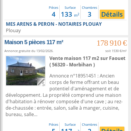
Pièces
Surface
Chambres
4
133
3
Détails
2
m
MES ARENS & PERON - NOTAIRES PLOUAY
Plouay
178 910 €
Maison 5 pièces 117 m²
Annonce gratuite du 13/02/2026.
soit 1530 €/m²
Vente maison 117 m2
sur
Faouet
( 56320 - Morbihan )
Annonce n°18951451 : Ancien
corps de ferme offrant un beau
5
potentiel d'aménagement et de
développement. La propriété comprend une maison
d'habitation à rénover composée d'une cave ; au rez-
de-chaussée : entrée, salon, salle à manger, cuisine,
bureau, salle...
Pièces
Surface
Chambres
2