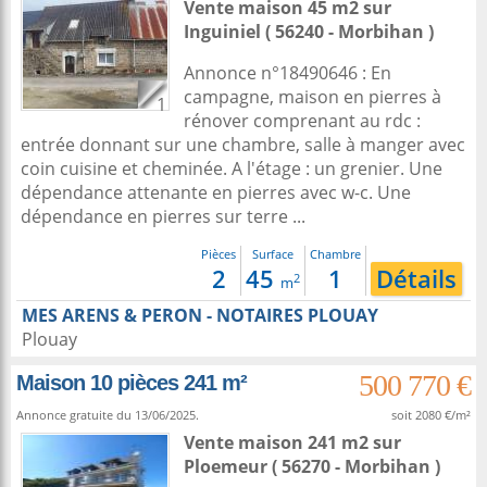
Vente maison 45 m2
sur
Inguiniel
( 56240 - Morbihan )
Annonce n°18490646 : En
campagne, maison en pierres à
1
rénover comprenant au rdc :
entrée donnant sur une chambre, salle à manger avec
coin cuisine et cheminée. A l'étage : un grenier. Une
dépendance attenante en pierres avec w-c. Une
dépendance en pierres sur terre ...
Pièces
Surface
Chambre
2
45
1
Détails
2
m
MES ARENS & PERON - NOTAIRES PLOUAY
Plouay
500 770 €
Maison 10 pièces 241 m²
Annonce gratuite du 13/06/2025.
soit 2080 €/m²
Vente maison 241 m2
sur
Ploemeur
( 56270 - Morbihan )