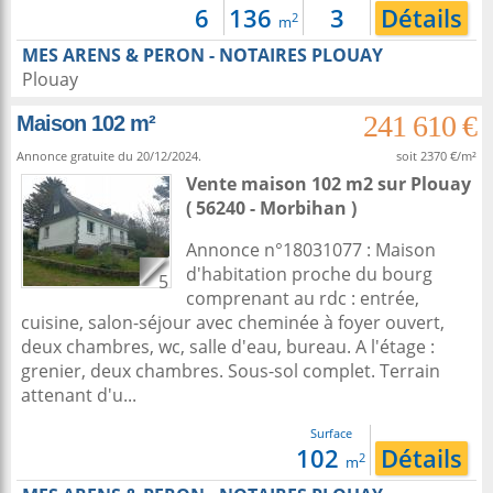
6
136
3
Détails
2
m
MES ARENS & PERON - NOTAIRES PLOUAY
Plouay
241 610 €
Maison 102 m²
Annonce gratuite du 20/12/2024.
soit 2370 €/m²
Vente maison 102 m2
sur
Plouay
( 56240 - Morbihan )
Annonce n°18031077 : Maison
d'habitation proche du bourg
5
comprenant au rdc : entrée,
cuisine, salon-séjour avec cheminée à foyer ouvert,
deux chambres, wc, salle d'eau, bureau. A l'étage :
grenier, deux chambres. Sous-sol complet. Terrain
attenant d'u...
Surface
102
Détails
2
m