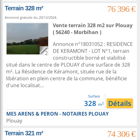
76 396 €
Terrain 328 m²
Annonce gratuite du 20/12/2024.
Vente terrain 328 m2
sur
Plouay
( 56240 - Morbihan )
Annonce n°18031052 : RESIDENCE
DE KERAMONT - LOT N°1, terrain
2
constructible borné et viabilisé
situé dans le centre de PLOUAY d'une surface de 328
m². La Résidence de Kéramont, située rue de la
libération en plein centre de la commune, bénéficie
d'une localisat...
Surface
328
Détails
2
m
MES ARENS & PERON - NOTAIRES PLOUAY
Plouay
74 306 €
Terrain 321 m²