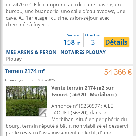
de 2470 m². Elle comprend au rdc : une cuisine, un
bureau, une buanderie, une salle d'eau avec wc, une
cave. Au 1er étage : cuisine, salon-séjour avec
cheminée à foyer...
Surface
Chambres
158
3
Détails
2
m
MES ARENS & PERON - NOTAIRES PLOUAY
Plouay
54 366 €
Terrain 2174 m²
Annonce gratuite du 10/07/2026.
Vente terrain 2174 m2
sur
Faouet
( 56320 - Morbihan )
Annonce n°19250597 : A LE
FAOUET (56320), dans le
1
Morbihan, situé en périphérie du
bourg, terrain réputé à bâtir, non viabilisé et desservi
par le réseau d'assainissement collectif, d'une