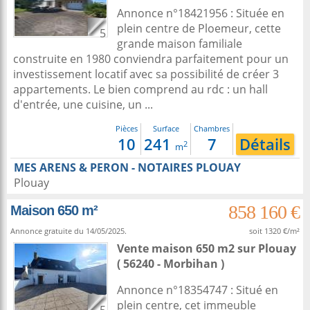
Annonce n°18421956 : Située en
plein centre de Ploemeur, cette
5
grande maison familiale
construite en 1980 conviendra parfaitement pour un
investissement locatif avec sa possibilité de créer 3
appartements. Le bien comprend au rdc : un hall
d'entrée, une cuisine, un ...
Pièces
Surface
Chambres
10
241
7
Détails
2
m
MES ARENS & PERON - NOTAIRES PLOUAY
Plouay
858 160 €
Maison 650 m²
Annonce gratuite du 14/05/2025.
soit 1320 €/m²
Vente maison 650 m2
sur
Plouay
( 56240 - Morbihan )
Annonce n°18354747 : Situé en
plein centre, cet immeuble