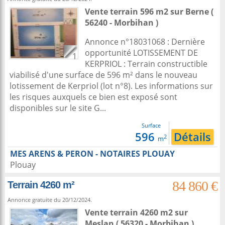
Vente terrain 596 m2
sur
Berne
(
56240 - Morbihan )
Annonce n°18031068 : Dernière
opportunité LOTISSEMENT DE
1
KERPRIOL : Terrain constructible
viabilisé d'une surface de 596 m² dans le nouveau
lotissement de Kerpriol (lot n°8). Les informations sur
les risques auxquels ce bien est exposé sont
disponibles sur le site G...
Surface
596
Détails
2
m
MES ARENS & PERON - NOTAIRES PLOUAY
Plouay
84 860 €
Terrain 4260 m²
Annonce gratuite du 20/12/2024.
Vente terrain 4260 m2
sur
Meslan
( 56320 - Morbihan )