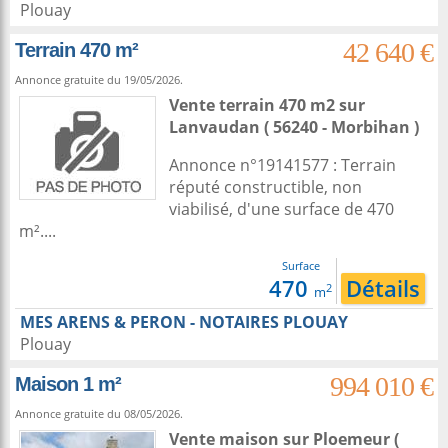
Plouay
42 640 €
Terrain 470 m²
Annonce gratuite du 19/05/2026.
Vente terrain 470 m2
sur
Lanvaudan
( 56240 - Morbihan )
Annonce n°19141577 : Terrain
réputé constructible, non
viabilisé, d'une surface de 470
m²....
Surface
470
Détails
2
m
MES ARENS & PERON - NOTAIRES PLOUAY
Plouay
994 010 €
Maison 1 m²
Annonce gratuite du 08/05/2026.
Vente maison
sur
Ploemeur
(