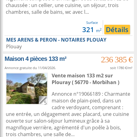
chaussée : un cellier, une cuisine, un séjour, trois
chambres, salle de bains, wc avec l...
Surface
321
Détails
2
m
MES ARENS & PERON - NOTAIRES PLOUAY
Plouay
236 385 €
Maison 4 pièces 133 m²
Annonce gratuite du 11/04/2026.
soit 1780 €/m²
Vente maison 133 m2
sur
Plouray
( 56770 - Morbihan )
Annonce n°19066189 : Charmante
maison de plain-pied, dans un
5
cadre verdoyant, comprenant :
une entrée, un dégagement avec placard, une cuisine
ouverte sur salon-séjour lumineux grâce à sa
magnifique verrière, agrémenté d'un poêle à bois,
trois chambres, une salle de...