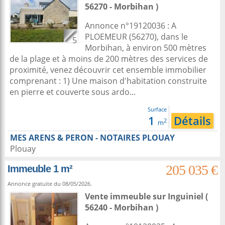
56270 - Morbihan )
Annonce n°19120036 : A
PLOEMEUR (56270), dans le
5
Morbihan, à environ 500 mètres
de la plage et à moins de 200 mètres des services de
proximité, venez découvrir cet ensemble immobilier
comprenant : 1) Une maison d'habitation construite
en pierre et couverte sous ardo...
Surface
1
Détails
2
m
MES ARENS & PERON - NOTAIRES PLOUAY
Plouay
205 035 €
Immeuble 1 m²
Annonce gratuite du 08/05/2026.
Vente immeuble
sur
Inguiniel
(
56240 - Morbihan )