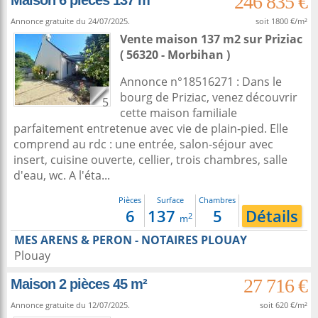
246 835 €
Maison 6 pièces 137 m²
Annonce gratuite du 24/07/2025.
soit 1800 €/m²
Vente maison 137 m2
sur
Priziac
( 56320 - Morbihan )
Annonce n°18516271 : Dans le
bourg de Priziac, venez découvrir
5
cette maison familiale
parfaitement entretenue avec vie de plain-pied. Elle
comprend au rdc : une entrée, salon-séjour avec
insert, cuisine ouverte, cellier, trois chambres, salle
d'eau, wc. A l'éta...
Pièces
Surface
Chambres
6
137
5
Détails
2
m
MES ARENS & PERON - NOTAIRES PLOUAY
Plouay
27 716 €
Maison 2 pièces 45 m²
Annonce gratuite du 12/07/2025.
soit 620 €/m²