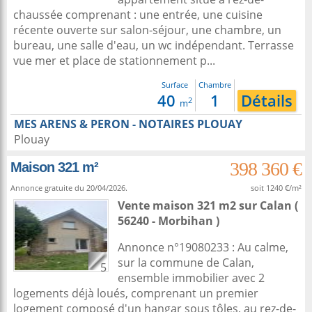
chaussée comprenant : une entrée, une cuisine
récente ouverte sur salon-séjour, une chambre, un
bureau, une salle d'eau, un wc indépendant. Terrasse
vue mer et place de stationnement p...
Surface
Chambre
40
1
Détails
2
m
MES ARENS & PERON - NOTAIRES PLOUAY
Plouay
398 360 €
Maison 321 m²
Annonce gratuite du 20/04/2026.
soit 1240 €/m²
Vente maison 321 m2
sur
Calan
(
56240 - Morbihan )
Annonce n°19080233 : Au calme,
sur la commune de Calan,
5
ensemble immobilier avec 2
logements déjà loués, comprenant un premier
logement composé d'un hangar sous tôles, au rez-de-