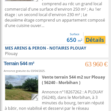
5
comprend au rdc un grand local
commercial d'une surface d'environ 250 m² ; Au 1er
étage : un second local d'environ 230 m² ; Le
deuxième étage comprend un appartement composé
d'une cuisine ouver...
Surface
650
Détails
2
m
MES ARENS & PERON - NOTAIRES PLOUAY
Plouay
63 960 €
Terrain 544 m²
Annonce gratuite du 03/04/2025.
Vente terrain 544 m2
sur
Plouay
( 56240 - Morbihan )
Annonce n°18267262 : A PLOUAY
(56240), dans le Morbihan, à 3
3
minutes du bourg, terrain réputé
à bâtir, non viabilisé et desservi par le réseau