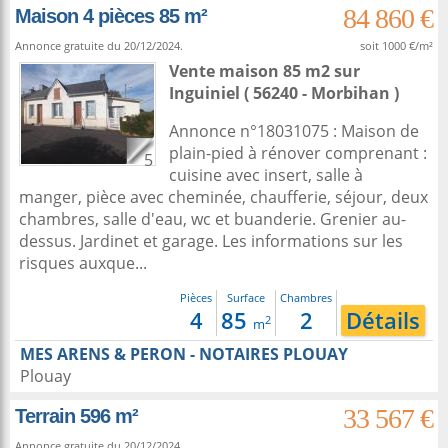
84 860 €
Maison 4 pièces 85 m²
Annonce gratuite du 20/12/2024.
soit 1000 €/m²
Vente maison 85 m2
sur
Inguiniel
( 56240 - Morbihan )
Annonce n°18031075 : Maison de
plain-pied à rénover comprenant :
5
cuisine avec insert, salle à
manger, pièce avec cheminée, chaufferie, séjour, deux
chambres, salle d'eau, wc et buanderie. Grenier au-
dessus. Jardinet et garage. Les informations sur les
risques auxque...
Pièces
Surface
Chambres
4
85
2
Détails
2
m
MES ARENS & PERON - NOTAIRES PLOUAY
Plouay
33 567 €
Terrain 596 m²
Annonce gratuite du 20/12/2024.