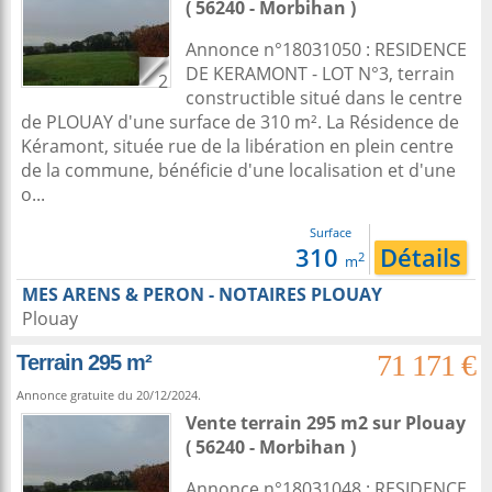
( 56240 - Morbihan )
Annonce n°18031050 : RESIDENCE
DE KERAMONT - LOT N°3, terrain
2
constructible situé dans le centre
de PLOUAY d'une surface de 310 m². La Résidence de
Kéramont, située rue de la libération en plein centre
de la commune, bénéficie d'une localisation et d'une
o...
Surface
310
Détails
2
m
MES ARENS & PERON - NOTAIRES PLOUAY
Plouay
71 171 €
Terrain 295 m²
Annonce gratuite du 20/12/2024.
Vente terrain 295 m2
sur
Plouay
( 56240 - Morbihan )
Annonce n°18031048 : RESIDENCE