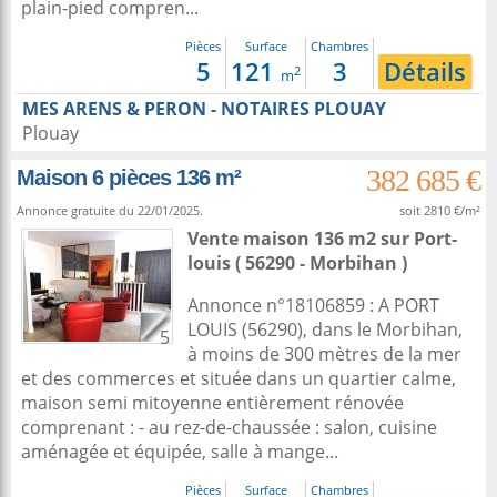
plain-pied compren...
Pièces
Surface
Chambres
5
121
3
Détails
2
m
MES ARENS & PERON - NOTAIRES PLOUAY
Plouay
382 685 €
Maison 6 pièces 136 m²
Annonce gratuite du 22/01/2025.
soit 2810 €/m²
Vente maison 136 m2
sur
Port-
louis
( 56290 - Morbihan )
Annonce n°18106859 : A PORT
LOUIS (56290), dans le Morbihan,
5
à moins de 300 mètres de la mer
et des commerces et située dans un quartier calme,
maison semi mitoyenne entièrement rénovée
comprenant : - au rez-de-chaussée : salon, cuisine
aménagée et équipée, salle à mange...
Pièces
Surface
Chambres