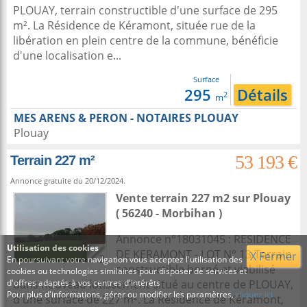
PLOUAY, terrain constructible d'une surface de 295
m². La Résidence de Kéramont, située rue de la
libération en plein centre de la commune, bénéficie
d'une localisation e...
Surface
295
Détails
2
m
MES ARENS & PERON - NOTAIRES PLOUAY
Plouay
53 193 €
Terrain 227 m²
Annonce gratuite du 20/12/2024.
Vente terrain 227 m2
sur
Plouay
( 56240 - Morbihan )
Annonce n°18031045 : RESIDENCE
Utilisation des cookies
DE KERAMONT - LOT N° 13 Terrain
X Fermer
2
En poursuivant votre navigation vous acceptez l'utilisation des
constructible borné et viabilisé
cookies ou technologies similaires pour disposer de services et
d'offres adaptés à vos centres d'intérêts
dans nouveau lotissement situé au centre de PLOUAY,
Pour plus d'informations, gérer ou modifier les paramètres,
cliquez ici
d'une surface de 227 m². La Résidence de Kéramont,