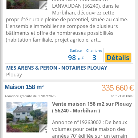
LANVAUDAN (56240), dans le
5
Morbihan, découvrez cette
propriété rurale pleine de potentiel, située au calme.
L'ensemble immobilier se compose de plusieurs
bâtiments et offre de nombreuses possibilités
(habitation familiale, projet agricole, art...
Surface
Chambres
98
3
Détails
2
m
MES ARENS & PERON - NOTAIRES PLOUAY
Plouay
335 660 €
Maison 158 m²
Annonce gratuite du 17/07/2026.
soit 2120 €/m²
Vente maison 158 m2
sur
Plouay
( 56240 - Morbihan )
Annonce n°19263002 : De beaux
volumes pour cette maison des
5
années 70' édifiée sur un terrain