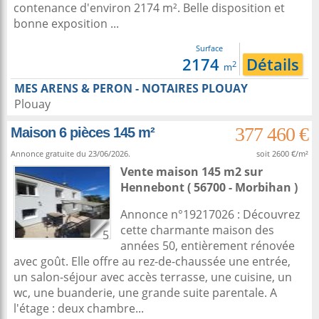
contenance d'environ 2174 m². Belle disposition et
bonne exposition ...
Surface
2174
Détails
2
m
MES ARENS & PERON - NOTAIRES PLOUAY
Plouay
377 460 €
Maison 6 pièces 145 m²
Annonce gratuite du 23/06/2026.
soit 2600 €/m²
Vente maison 145 m2
sur
Hennebont
( 56700 - Morbihan )
Annonce n°19217026 : Découvrez
cette charmante maison des
5
années 50, entièrement rénovée
avec goût. Elle offre au rez-de-chaussée une entrée,
un salon-séjour avec accès terrasse, une cuisine, un
wc, une buanderie, une grande suite parentale. A
l'étage : deux chambre...