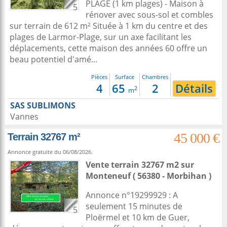
PLAGE (1 km plages) - Maison à
5
rénover avec sous-sol et combles
sur terrain de 612 m² Située à 1 km du centre et des
plages de Larmor-Plage, sur un axe facilitant les
déplacements, cette maison des années 60 offre un
beau potentiel d'amé...
Pièces
Surface
Chambres
4
65
2
Détails
2
m
SAS SUBLIMONS
Vannes
45 000 €
Terrain 32767 m²
Annonce gratuite du 06/08/2026.
Vente terrain 32767 m2
sur
Monteneuf
( 56380 - Morbihan )
Annonce n°19299929 : A
seulement 15 minutes de
5
Ploërmel et 10 km de Guer,