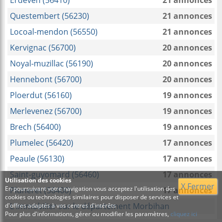
Erdeven (56410)
21 annonces
Questembert (56230)
21 annonces
Locoal-mendon (56550)
21 annonces
Kervignac (56700)
20 annonces
Noyal-muzillac (56190)
20 annonces
Hennebont (56700)
20 annonces
Ploerdut (56160)
19 annonces
Merlevenez (56700)
19 annonces
Brech (56400)
19 annonces
Plumelec (56420)
17 annonces
Peaule (56130)
17 annonces
Saint-guyomard (56460)
17 annonces
Utilisation des cookies
X Fermer
En poursuivant votre navigation vous acceptez l'utilisation des
Pluneret (56400)
17 annonces
cookies ou technologies similaires pour disposer de services et
L'immobilier sur le département Morbihan
d'offres adaptés à vos centres d'intérêts
Pour plus d'informations, gérer ou modifier les paramètres,
cliquez ici