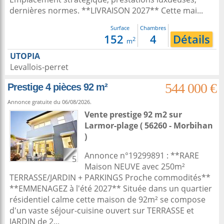
dernières normes. **LIVRAISON 2027** Cette mai...
Surface
Chambres
152
4
Détails
2
m
UTOPIA
Levallois-perret
544 000 €
Prestige 4 pièces 92 m²
Annonce gratuite du 06/08/2026.
Vente prestige 92 m2
sur
Larmor-plage
( 56260 - Morbihan
)
Annonce n°19299891 : **RARE
5
Maison NEUVE avec 250m²
TERRASSE/JARDIN + PARKINGS Proche commodités**
**EMMENAGEZ à l'été 2027** Située dans un quartier
résidentiel calme cette maison de 92m² se compose
d'un vaste séjour-cuisine ouvert sur TERRASSE et
JARDIN de 2...