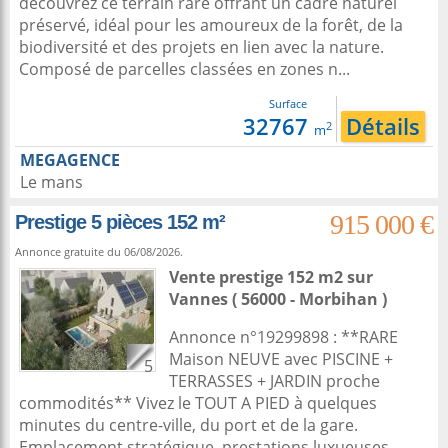
découvrez ce terrain rare offrant un cadre naturel
préservé, idéal pour les amoureux de la forêt, de la
biodiversité et des projets en lien avec la nature.
Composé de parcelles classées en zones n...
Surface
32767
Détails
2
m
MEGAGENCE
Le mans
915 000 €
Prestige 5 pièces 152 m²
Annonce gratuite du 06/08/2026.
Vente prestige 152 m2
sur
Vannes
( 56000 - Morbihan )
Annonce n°19299898 : **RARE
Maison NEUVE avec PISCINE +
5
TERRASSES + JARDIN proche
commodités** Vivez le TOUT A PIED à quelques
minutes du centre-ville, du port et de la gare.
Emplacement stratégique, prestations luxueuses,