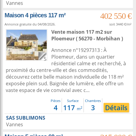
Vannes
402 550 €
Maison 4 pièces 117 m²
Annonce gratuite du 04/08/2026.
soit 3440 €/m²
Vente maison 117 m2
sur
Ploemeur
( 56270 - Morbihan )
Annonce n°19297313 : À
Ploemeur, dans un quartier
5
résidentiel calme et recherché, à
proximité du centre-ville et des commodités,
découvrez cette belle maison individuelle de 118 m²
exposée plein sud. Baignée de lumière, elle offre un
vaste espace de vie convivial avec c...
Pièces
Surface
Chambres
4
117
3
Détails
2
m
SAS SUBLIMONS
Vannes