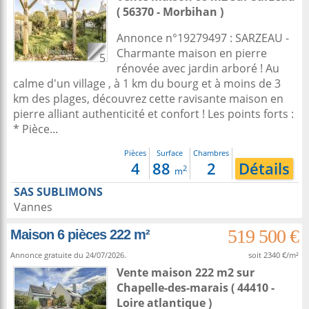
( 56370 - Morbihan )
Annonce n°19279497 : SARZEAU -
Charmante maison en pierre
5
rénovée avec jardin arboré ! Au
calme d'un village , à 1 km du bourg et à moins de 3
km des plages, découvrez cette ravisante maison en
pierre alliant authenticité et confort ! Les points forts :
* Pièce...
Pièces
Surface
Chambres
4
88
2
Détails
2
m
SAS SUBLIMONS
Vannes
519 500 €
Maison 6 pièces 222 m²
Annonce gratuite du 24/07/2026.
soit 2340 €/m²
Vente maison 222 m2
sur
Chapelle-des-marais
( 44410 -
Loire atlantique )