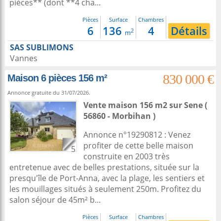
pièces** (dont **4 cha...
Pièces
Surface
Chambres
6
136
4
Détails
2
m
SAS SUBLIMONS
Vannes
830 000 €
Maison 6 pièces 156 m²
Annonce gratuite du 31/07/2026.
Vente maison 156 m2
sur
Sene
(
56860 - Morbihan )
Annonce n°19290812 : Venez
profiter de cette belle maison
5
construite en 2003 très
entretenue avec de belles prestations, située sur la
presqu'île de Port-Anna, avec la plage, les sentiers et
les mouillages situés à seulement 250m. Profitez du
salon séjour de 45m² b...
Pièces
Surface
Chambres