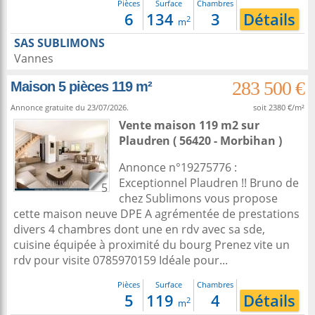
Pièces
Surface
Chambres
6
134
3
Détails
2
m
SAS SUBLIMONS
Vannes
283 500 €
Maison 5 pièces 119 m²
Annonce gratuite du 23/07/2026.
soit 2380 €/m²
Vente maison 119 m2
sur
Plaudren
( 56420 - Morbihan )
Annonce n°19275776 :
Exceptionnel Plaudren !! Bruno de
5
chez Sublimons vous propose
cette maison neuve DPE A agrémentée de prestations
divers 4 chambres dont une en rdv avec sa sde,
cuisine équipée à proximité du bourg Prenez vite un
rdv pour visite 0785970159 Idéale pour...
Pièces
Surface
Chambres
5
119
4
Détails
2
m