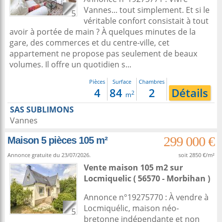
Vannes... tout simplement. Et si le
5
véritable confort consistait à tout
avoir à portée de main ? À quelques minutes de la
gare, des commerces et du centre-ville, cet
appartement ne propose pas seulement de beaux
volumes. Il offre un quotidien s...
Pièces
Surface
Chambres
4
84
2
Détails
2
m
SAS SUBLIMONS
Vannes
299 000 €
Maison 5 pièces 105 m²
Annonce gratuite du 23/07/2026.
soit 2850 €/m²
Vente maison 105 m2
sur
Locmiquelic
( 56570 - Morbihan )
Annonce n°19275770 : À vendre à
Locmiquélic, maison néo-
5
bretonne indépendante et non