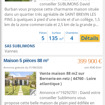
5
conseiller SUBLIMONS David
Burban vous propose cette charmante maison située
dans un quartier très agréable de SAINT BREVIN LES
PINS à quelques à pied d'une école et d'un collège, 1,5
km de la zone commerciale et 2,5 km de la grande p...
Pièces
Surface
Chambres
5
135
4
Détails
2
m
SAS SUBLIMONS
Vannes
399 900 €
Maison 5 pièces 88 m²
Annonce gratuite du 01/08/2026.
soit 4540 €/m²
Vente maison 88 m2
sur
Bernerie-en-retz
( 44760 - Loire
atlantique )
Annonce n°19292701 : David votre
5
conseiller Sublimons vous
propose cette belle maison de plain pied édifiée en