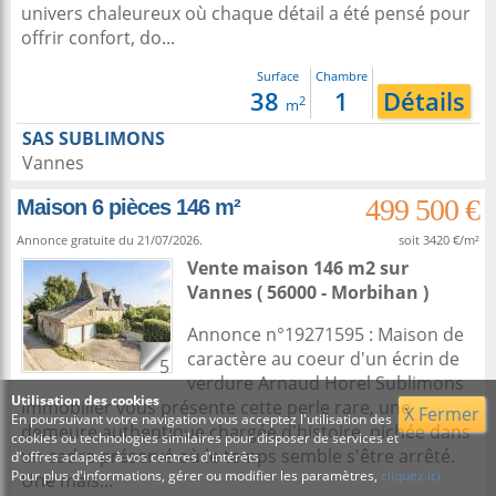
univers chaleureux où chaque détail a été pensé pour
offrir confort, do...
Surface
Chambre
38
1
Détails
2
m
SAS SUBLIMONS
Vannes
499 500 €
Maison 6 pièces 146 m²
Annonce gratuite du 21/07/2026.
soit 3420 €/m²
Vente maison 146 m2
sur
Vannes
( 56000 - Morbihan )
Annonce n°19271595 : Maison de
caractère au coeur d'un écrin de
5
verdure Arnaud Horel Sublimons
Utilisation des cookies
Immobilier vous présente cette perle rare, une
X Fermer
En poursuivant votre navigation vous acceptez l'utilisation des
demeure authentique chargée d'histoire, nichée dans
cookies ou technologies similaires pour disposer de services et
un cadre préservé où le temps semble s'être arrêté.
d'offres adaptés à vos centres d'intérêts
Pour plus d'informations, gérer ou modifier les paramètres,
cliquez ici
Une mais...