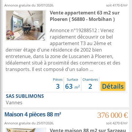
Annonce gratuite du 30/07/2026.
soit 4170 €/m²
Vente appartement 63 m2
sur
Ploeren
( 56880 - Morbihan )
Annonce n°19288512 : Venez
rapidement découvrir ce bel
5
appartement T3 au 2ème et
dernier étage d'une résidence de 2002 bien
entretenue, dans la zone de Luscanen à Ploeren,
idéalement situé à proximité des commerces et des
transports. Il est composé d'un salon ...
Pièces
Surface
Chambres
3
63
2
Détails
2
m
SAS SUBLIMONS
Vannes
376 000 €
Maison 4 pièces 88 m²
Annonce gratuite du 25/07/2026.
soit 4270 €/m²
Vente maison 88 m2
sur
Sarzeau