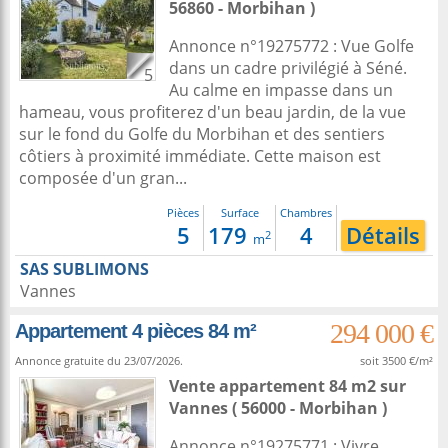
56860 - Morbihan )
Annonce n°19275772 : Vue Golfe
dans un cadre privilégié à Séné.
5
Au calme en impasse dans un
hameau, vous profiterez d'un beau jardin, de la vue
sur le fond du Golfe du Morbihan et des sentiers
côtiers à proximité immédiate. Cette maison est
composée d'un gran...
Pièces
Surface
Chambres
5
179
4
Détails
2
m
SAS SUBLIMONS
Vannes
294 000 €
Appartement 4 pièces 84 m²
Annonce gratuite du 23/07/2026.
soit 3500 €/m²
Vente appartement 84 m2
sur
Vannes
( 56000 - Morbihan )
Annonce n°19275771 : Vivre