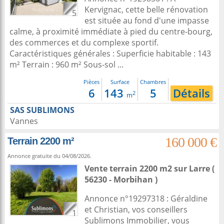
Kervignac, cette belle rénovation
5
est située au fond d'une impasse
calme, à proximité immédiate à pied du centre-bourg,
des commerces et du complexe sportif.
Caractéristiques générales : Superficie habitable : 143
m² Terrain : 960 m² Sous-sol ...
Pièces
Surface
Chambres
6
143
5
Détails
2
m
SAS SUBLIMONS
Vannes
160 000 €
Terrain 2200 m²
Annonce gratuite du 04/08/2026.
Vente terrain 2200 m2
sur
Larre
(
56230 - Morbihan )
Annonce n°19297318 : Géraldine
et Christian, vos conseillers
1
Sublimons Immobilier, vous