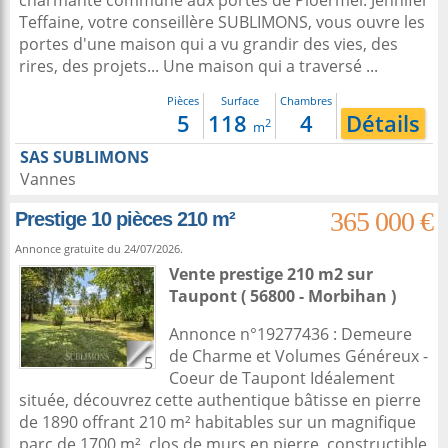
charmante commune aux portes de Ploërmel. Jennifer
Teffaine, votre conseillère SUBLIMONS, vous ouvre les
portes d'une maison qui a vu grandir des vies, des
rires, des projets... Une maison qui a traversé ...
Pièces
Surface
Chambres
5
118
4
Détails
2
m
SAS SUBLIMONS
Vannes
365 000 €
Prestige 10 pièces 210 m²
Annonce gratuite du 24/07/2026.
Vente prestige 210 m2
sur
Taupont
( 56800 - Morbihan )
Annonce n°19277436 : Demeure
de Charme et Volumes Généreux -
5
Coeur de Taupont Idéalement
située, découvrez cette authentique bâtisse en pierre
de 1890 offrant 210 m² habitables sur un magnifique
parc de 1700 m², clos de murs en pierre, constructible