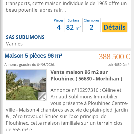
transports, cette maison individuelle de 1965 offre un
beau potentiel après rafr...
Pièces
Surface
Chambres
4
82
2
Détails
2
m
SAS SUBLIMONS
Vannes
388 500 €
Maison 5 pièces 96 m²
Annonce gratuite du 04/08/2026.
soit 4050 €/m²
Vente maison 96 m2
sur
Plouhinec
( 56680 - Morbihan )
Annonce n°19297316 : Céline et
Arnaud Sublimons Immobilier
5
vous présente à Plouhinec Centre-
Ville - Maison 4 chambres avec vie de plain-pied, jardin
& ; zéro travaux ! Située sur l'axe principal de
Plouhinec, cette maison familiale sur un terrain clos
de 555 m² e...