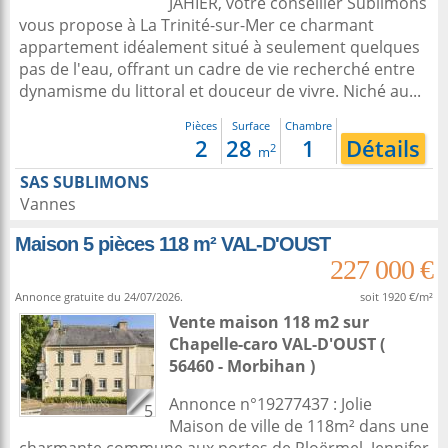
JAHIER, votre conseiller Sublimons
vous propose à La Trinité-sur-Mer ce charmant
appartement idéalement situé à seulement quelques
pas de l'eau, offrant un cadre de vie recherché entre
dynamisme du littoral et douceur de vivre. Niché au...
Pièces
Surface
Chambre
2
28
1
Détails
2
m
SAS SUBLIMONS
Vannes
Maison 5 pièces 118 m² VAL-D'OUST
227 000 €
Annonce gratuite du 24/07/2026.
soit 1920 €/m²
Vente maison 118 m2
sur
Chapelle-caro
VAL-D'OUST (
56460 - Morbihan )
Annonce n°19277437 : Jolie
5
Maison de ville de 118m² dans une