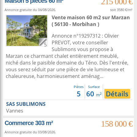
215 000 €
Maison 5 pièces 60 m²
Annonce gratuite du 04/08/2026.
soit 3580 €/m²
Vente maison 60 m2
sur
Marzan
( 56130 - Morbihan )
Annonce n°19297312 : Olivier
PREVOT, votre conseiller
5
Sublimons vous propose à
Marzan ce charmant chalet entièrement meublé,
niché dans le paisible domaine du Téno. Dès l'entrée,
vous serez séduit par une pièce de vie lumineuse et
chaleureuse, harmonieusement aménag...
Pièces
Surface
5
60
Détails
2
m
SAS SUBLIMONS
Vannes
158 000 €
Commerce 303 m²
Annonce gratuite du 03/08/2026.