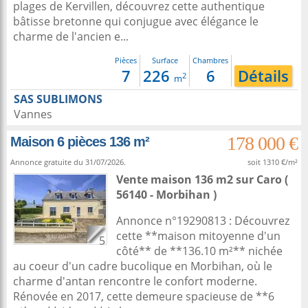
plages de Kervillen, découvrez cette authentique
bâtisse bretonne qui conjugue avec élégance le
charme de l'ancien e...
Pièces
Surface
Chambres
7
226
6
Détails
2
m
SAS SUBLIMONS
Vannes
178 000 €
Maison 6 pièces 136 m²
Annonce gratuite du 31/07/2026.
soit 1310 €/m²
Vente maison 136 m2
sur
Caro
(
56140 - Morbihan )
Annonce n°19290813 : Découvrez
cette **maison mitoyenne d'un
5
côté** de **136.10 m²** nichée
au coeur d'un cadre bucolique en Morbihan, où le
charme d'antan rencontre le confort moderne.
Rénovée en 2017, cette demeure spacieuse de **6