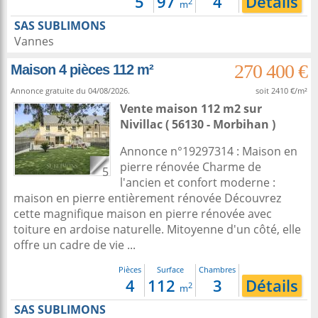
5
97
4
Détails
2
m
SAS SUBLIMONS
Vannes
270 400 €
Maison 4 pièces 112 m²
Annonce gratuite du 04/08/2026.
soit 2410 €/m²
Vente maison 112 m2
sur
Nivillac
( 56130 - Morbihan )
Annonce n°19297314 : Maison en
pierre rénovée Charme de
5
l'ancien et confort moderne :
maison en pierre entièrement rénovée Découvrez
cette magnifique maison en pierre rénovée avec
toiture en ardoise naturelle. Mitoyenne d'un côté, elle
offre un cadre de vie ...
Pièces
Surface
Chambres
4
112
3
Détails
2
m
SAS SUBLIMONS