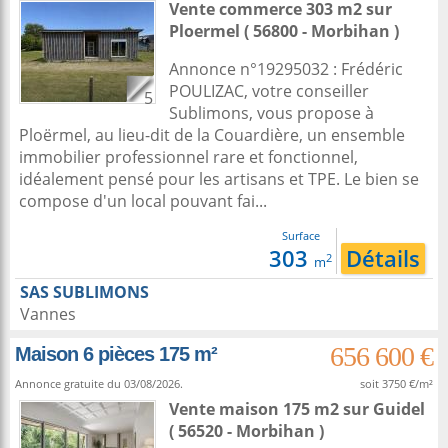
Vente commerce 303 m2
sur
Ploermel
( 56800 - Morbihan )
Annonce n°19295032 : Frédéric
POULIZAC, votre conseiller
5
Sublimons, vous propose à
Ploërmel, au lieu-dit de la Couardière, un ensemble
immobilier professionnel rare et fonctionnel,
idéalement pensé pour les artisans et TPE. Le bien se
compose d'un local pouvant fai...
Surface
303
Détails
2
m
SAS SUBLIMONS
Vannes
656 600 €
Maison 6 pièces 175 m²
Annonce gratuite du 03/08/2026.
soit 3750 €/m²
Vente maison 175 m2
sur
Guidel
( 56520 - Morbihan )