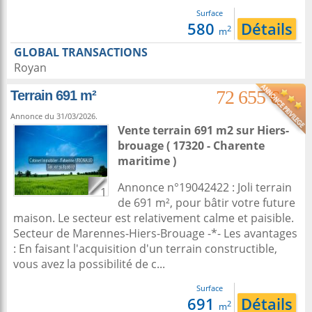
Surface
580
Détails
2
m
GLOBAL TRANSACTIONS
Royan
72 655 €
Terrain 691 m²
Annonce du 31/03/2026.
Vente terrain 691 m2
sur
Hiers-
brouage
( 17320 - Charente
maritime )
Annonce n°19042422 : Joli terrain
1
de 691 m², pour bâtir votre future
maison. Le secteur est relativement calme et paisible.
Secteur de Marennes-Hiers-Brouage -*- Les avantages
: En faisant l'acquisition d'un terrain constructible,
vous avez la possibilité de c...
Surface
691
Détails
2
m