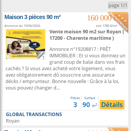
page 1/1
160 000 €
Maison 3 pièces 90 m²
Annonce du 19/06/2026.
soit 1780 €/m²
Vente maison 90 m2
sur
Royan
(
17200 - Charente maritime )
Annonce n°19208817 : PRÊT
IMMOBILIER : Et si vous donniez un
1
grand coup de balai dans vos frais
cachés ? Si vous avez acheté votre logement, vous
avez obligatoirement dû souscrire une assurance
décès / emprunteur. Bonne nouvelle : Grâce à la loi,
vous pouvez changer d...
Pièces
Surface
3
90
Détails
2
m
GLOBAL TRANSACTIONS
Royan