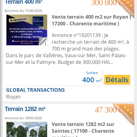
300 000 €
Terrain 400 m²
Annonce du 15/06/2026.
Vente terrain 400 m2
sur
Royan
(
17200 - Charente maritime )
Annonce n°19201139 : Je
recherche un terrain de 400 m², à
1
700 m grand maxi des plages.
Dans le parc de Vallières, Vaux-sur-Mer, Saint-Palais-
sur-Mer et la Palmyre. Budget de 300.000 HAI...
Surface
400
Détails
2
m
GLOBAL TRANSACTIONS
Royan
47 300 €
Terrain 1282 m²
Annonce du 18/05/2026.
Vente terrain 1282 m2
sur
Saintes
( 17100 - Charente