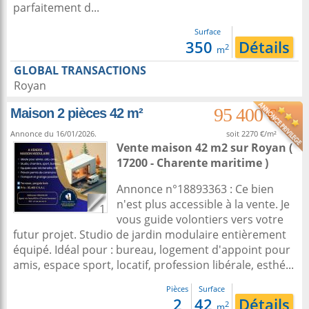
parfaitement d...
Surface
350
Détails
2
m
GLOBAL TRANSACTIONS
Royan
95 400 €
Maison 2 pièces 42 m²
Annonce du 16/01/2026.
soit 2270 €/m²
Vente maison 42 m2
sur
Royan
(
17200 - Charente maritime )
Annonce n°18893363 : Ce bien
n'est plus accessible à la vente. Je
1
vous guide volontiers vers votre
futur projet. Studio de jardin modulaire entièrement
équipé. Idéal pour : bureau, logement d'appoint pour
amis, espace sport, locatif, profession libérale, esthé...
Pièces
Surface
2
42
Détails
2
m