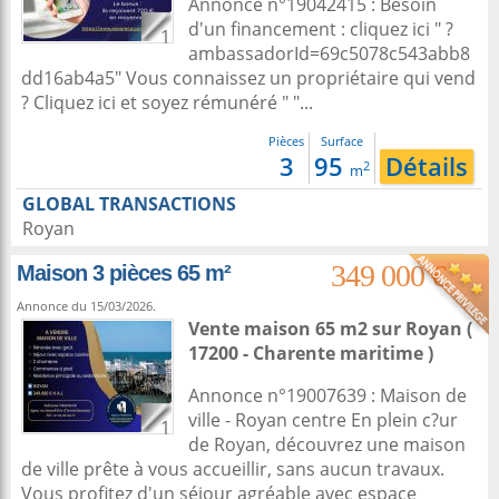
Annonce n°19042415 : Besoin
d'un financement : cliquez ici " ?
1
ambassadorId=69c5078c543abb8
dd16ab4a5" Vous connaissez un propriétaire qui vend
? Cliquez ici et soyez rémunéré " "...
Pièces
Surface
3
95
Détails
2
m
GLOBAL TRANSACTIONS
Royan
349 000 €
Maison 3 pièces 65 m²
Annonce du 15/03/2026.
Vente maison 65 m2
sur
Royan
(
17200 - Charente maritime )
Annonce n°19007639 : Maison de
ville - Royan centre En plein c?ur
1
de Royan, découvrez une maison
de ville prête à vous accueillir, sans aucun travaux.
Vous profitez d'un séjour agréable avec espace