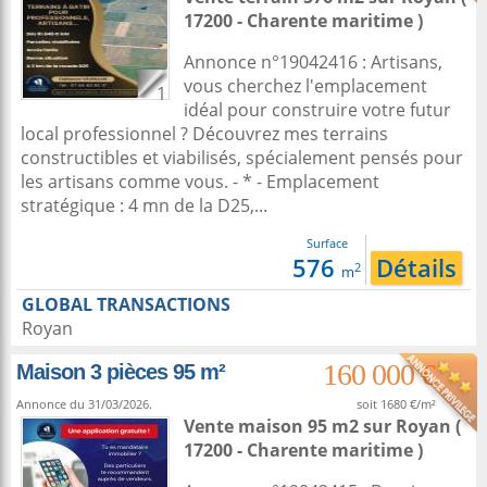
17200 - Charente maritime )
Annonce n°19042416 : Artisans,
vous cherchez l'emplacement
1
idéal pour construire votre futur
local professionnel ? Découvrez mes terrains
constructibles et viabilisés, spécialement pensés pour
les artisans comme vous. - * - Emplacement
stratégique : 4 mn de la D25,...
Surface
576
Détails
2
m
GLOBAL TRANSACTIONS
Royan
160 000 €
Maison 3 pièces 95 m²
Annonce du 31/03/2026.
soit 1680 €/m²
Vente maison 95 m2
sur
Royan
(
17200 - Charente maritime )