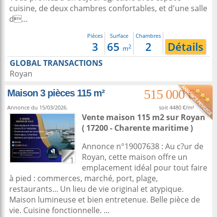
cuisine, de deux chambres confortables, et d'une salle
d...
Pièces
Surface
Chambres
3
65
2
Détails
2
m
GLOBAL TRANSACTIONS
Royan
515 000 €
Maison 3 pièces 115 m²
Annonce du 15/03/2026.
soit 4480 €/m²
Vente maison 115 m2
sur
Royan
( 17200 - Charente maritime )
Annonce n°19007638 : Au c?ur de
Royan, cette maison offre un
1
emplacement idéal pour tout faire
à pied : commerces, marché, port, plage,
restaurants... Un lieu de vie original et atypique.
Maison lumineuse et bien entretenue. Belle pièce de
vie. Cuisine fonctionnelle. ...