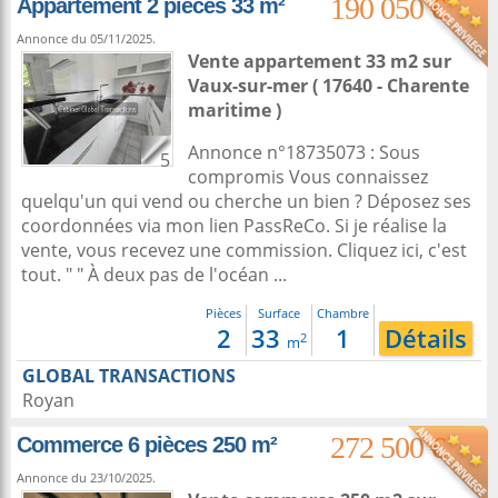
190 050 €
Appartement 2 pièces 33 m²
Annonce du 05/11/2025.
Vente appartement 33 m2
sur
Vaux-sur-mer
( 17640 - Charente
maritime )
Annonce n°18735073 : Sous
5
compromis Vous connaissez
quelqu'un qui vend ou cherche un bien ? Déposez ses
coordonnées via mon lien PassReCo. Si je réalise la
vente, vous recevez une commission. Cliquez ici, c'est
tout. " " À deux pas de l'océan ...
Pièces
Surface
Chambre
2
33
1
Détails
2
m
GLOBAL TRANSACTIONS
Royan
272 500 €
Commerce 6 pièces 250 m²
Annonce du 23/10/2025.