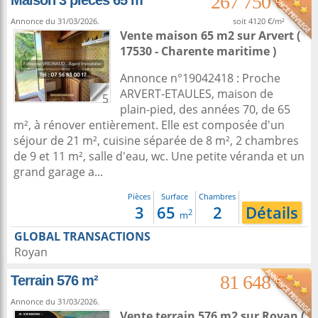
267 750 €
Maison 3 pièces 65 m²
Annonce du 31/03/2026.
soit 4120 €/m²
Vente maison 65 m2
sur
Arvert
(
17530 - Charente maritime )
Annonce n°19042418 : Proche
ARVERT-ETAULES, maison de
5
plain-pied, des années 70, de 65
m², à rénover entièrement. Elle est composée d'un
séjour de 21 m², cuisine séparée de 8 m², 2 chambres
de 9 et 11 m², salle d'eau, wc. Une petite véranda et un
grand garage a...
Pièces
Surface
Chambres
3
65
2
Détails
2
m
GLOBAL TRANSACTIONS
Royan
81 648 €
Terrain 576 m²
Annonce du 31/03/2026.
Vente terrain 576 m2
sur
Royan
(