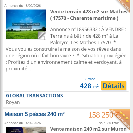
Annonce du 18/02/2026.
Vente terrain 428 m2
sur
Mathes
( 17570 - Charente maritime )
Annonce n°18956332 : À VENDRE :
Terrains à bâtir de 428 m² à La
1
Palmyre, Les Mathes 17570 -*-
Vous voulez construire la maison de vos rêves dans
une région où il fait bon vivre ? -*- Situation privilégiée
: Profitez d'un environnement calme et verdoyant, à
proximité...
Surface
428
Détails
2
m
GLOBAL TRANSACTIONS
Royan
158 250 €
Maison 5 pièces 240 m²
Annonce du 14/02/2026.
soit 660 €/m²
Vente maison 240 m2
sur
Muron