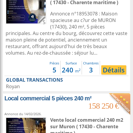
( 17430 - Charente maritime )
Annonce n°18953078 : Maison
spacieuse au c?ur de MURON
5
(17430), 240 m², 5 pièces
principales. Au centre du bourg, découvrez cette vaste
maison pleine de potentiel, anciennement un
restaurant, offrant aujourd'hui de très beaux
volumes. Au rez-de-chaussée : séjour lu...
Pièces
Surface
Chambres
5
240
3
Détails
2
m
GLOBAL TRANSACTIONS
Royan
Local commercial 5 pièces 240 m²
158 250 €
Annonce du 14/02/2026.
Vente local commercial 240 m2
sur
Muron
( 17430 - Charente