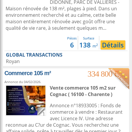
DIDONNE, PARC DE VALLIÈRES -
Maison rénovée de 138 m², plages à pied. Dans un
environnement recherché et au calme, cette belle
maison entièrement rénovée avec goût offre une
qualité de vie rare, à seulement quelques m...
Pièces
Surface
6
138
Détails
2
m
GLOBAL TRANSACTIONS
Royan
334 800 €
Commerce 105 m²
Annonce du 04/02/2026.
Vente commerce 105 m2
sur
Cognac
( 16100 - Charente )
Annonce n°18933005 : Fonds de
commerce à vendre : Restaurant
1
avec Licence IV. Une adresse
reconnue au C?ur de Cognac. Vous recherchez une
affaire solide, prête à travailler dès le premier jour ?