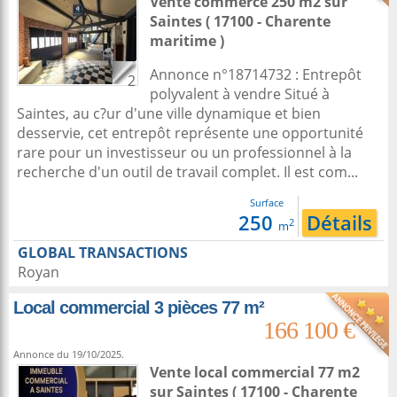
Vente commerce 250 m2
sur
Saintes
( 17100 - Charente
maritime )
Annonce n°18714732 : Entrepôt
2
polyvalent à vendre Situé à
Saintes, au c?ur d'une ville dynamique et bien
desservie, cet entrepôt représente une opportunité
rare pour un investisseur ou un professionnel à la
recherche d'un outil de travail complet. Il est com...
Surface
250
Détails
2
m
GLOBAL TRANSACTIONS
Royan
Local commercial 3 pièces 77 m²
166 100 €
Annonce du 19/10/2025.
Vente local commercial 77 m2
sur
Saintes
( 17100 - Charente