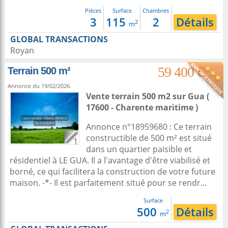
Pièces
Surface
Chambres
3
115
2
Détails
2
m
GLOBAL TRANSACTIONS
Royan
59 400 €
Terrain 500 m²
Annonce du 19/02/2026.
Vente terrain 500 m2
sur
Gua
(
17600 - Charente maritime )
Annonce n°18959680 : Ce terrain
constructible de 500 m² est situé
1
dans un quartier paisible et
résidentiel à LE GUA. Il a l'avantage d'être viabilisé et
borné, ce qui facilitera la construction de votre future
maison. -*- Il est parfaitement situé pour se rendr...
Surface
500
Détails
2
m