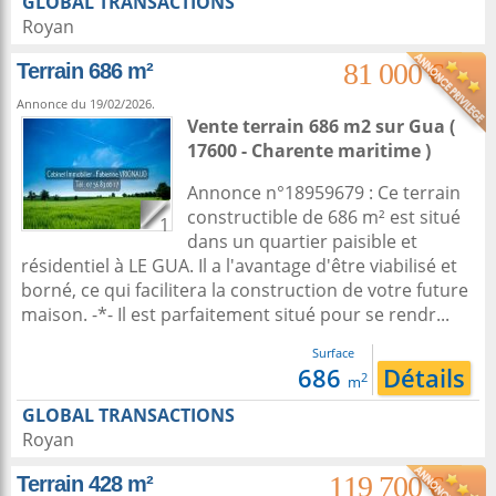
GLOBAL TRANSACTIONS
Royan
81 000 €
Terrain 686 m²
Annonce du 19/02/2026.
Vente terrain 686 m2
sur
Gua
(
17600 - Charente maritime )
Annonce n°18959679 : Ce terrain
constructible de 686 m² est situé
1
dans un quartier paisible et
résidentiel à LE GUA. Il a l'avantage d'être viabilisé et
borné, ce qui facilitera la construction de votre future
maison. -*- Il est parfaitement situé pour se rendr...
Surface
686
Détails
2
m
GLOBAL TRANSACTIONS
Royan
119 700 €
Terrain 428 m²