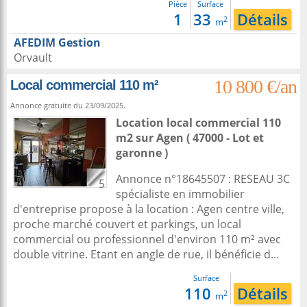
Pièce
Surface
1
33
Détails
2
m
AFEDIM Gestion
Orvault
10 800 €/an
Local commercial 110 m²
Annonce gratuite du 23/09/2025.
Location local commercial 110
m2
sur
Agen
( 47000 - Lot et
garonne )
Annonce n°18645507 : RESEAU 3C
5
spécialiste en immobilier
d'entreprise propose à la location : Agen centre ville,
proche marché couvert et parkings, un local
commercial ou professionnel d'environ 110 m² avec
double vitrine. Etant en angle de rue, il bénéficie d...
Surface
110
Détails
2
m