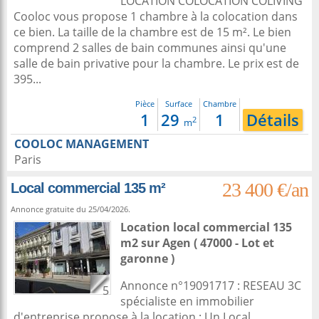
LOCATION COLOCATION COLIVING
Cooloc vous propose 1 chambre à la colocation dans
ce bien. La taille de la chambre est de 15 m². Le bien
comprend 2 salles de bain communes ainsi qu'une
salle de bain privative pour la chambre. Le prix est de
395...
Pièce
Surface
Chambre
1
29
1
Détails
2
m
COOLOC MANAGEMENT
Paris
23 400 €/an
Local commercial 135 m²
Annonce gratuite du 25/04/2026.
Location local commercial 135
m2
sur
Agen
( 47000 - Lot et
garonne )
Annonce n°19091717 : RESEAU 3C
5
spécialiste en immobilier
d'entreprise propose à la location : Un Local