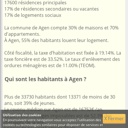
17600 résidences principales
17% de résidences secondaires ou vacantes
17% de logements sociaux
La comnune de Agen compte 30% de maisons et 70%
d'appartements.
À Agen, 55% des habitants louent leur logement.
Côté fiscalité, la taxe d’habitation est fixée à 19.14%. La
taxe foncière est de 33.52%. Le taux d'enlèvement des
ordures ménagères est de 11.00% (TEOM).
Qui sont les habitants à Agen ?
Plus de 33730 habitants dont 13371 de moins de 30
ans, soit 39% de jeunes.
Le revenu médian sur Agen est de 16752€ /an.
Utilisation des cookies
La part des ménages imposables est de 52.3% des
X Fermer
En poursuivant votre navigation vous acceptez l'utilisation des
ménages de la ville.
cookies ou technologies similaires pour disposer de services et