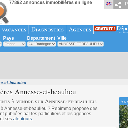
77892 annonces immobilières en ligne
P
Dépo
 vacances
Diagnostics
Agences
vos ann
Pays
Département
Ville
e-et-beaulieu
ières
Annesse-et-beaulieu
nts à vendre sur Annesse-et-beaulieu.
An
t à Annesse-et-beaulieu ? Repimmo propose des
 publiées par les particuliers et les agences
 et ses
alentours
.