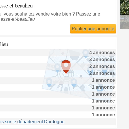
esse-et-beaulieu
u, vous souhaitez vendre votre bien ? Passez une
esse-et-beaulieu
Publier une annonce
lieu
4 annonces
3 annonces
2 annonces
2 annonces
1 annonce
1 annonce
1 annonce
1 annonce
1 annonce
1 annonce
ns sur le département Dordogne