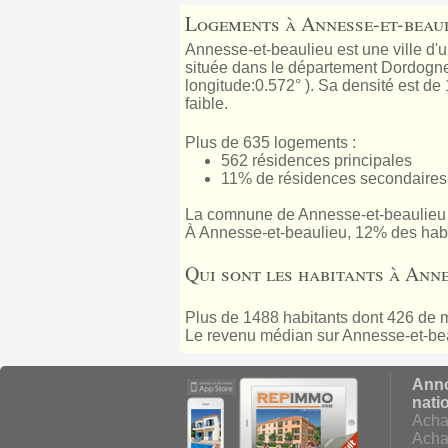
Logements à Annesse-et-beau
Annesse-et-beaulieu est une ville d'
située dans le département Dordogne, 
longitude:0.572° ). Sa densité est de
faible.
Plus de 635 logements :
562 résidences principales
11% de résidences secondaires
La comnune de Annesse-et-beaulieu
À Annesse-et-beaulieu, 12% des habi
Qui sont les habitants à Anne
Plus de 1488 habitants dont 426 de m
Le revenu médian sur Annesse-et-bea
Anno
nati
Acha
Acha