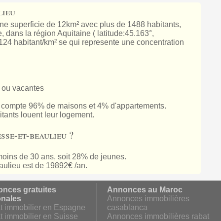
lieu
une superficie de 12km² avec plus de 1488 habitants,
dans la région Aquitaine ( latitude:45.163°,
 124 habitant/km² se qui represente une concentration
 ou vacantes
 compte 96% de maisons et 4% d'appartements.
tants louent leur logement.
sse-et-beaulieu ?
oins de 30 ans, soit 28% de jeunes.
ulieu est de 19892€ /an.
nces gratuites
Annonces au Maroc
onales
Annonces immobilières
t immobilier en Espagne
casablanca
t immobilier en Suisse
Annonces immobilières rabat