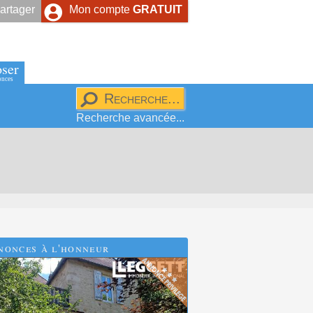
artager
Mon compte
GRATUIT
ser
onces
Recherche avancée...
nonces à l'honneur