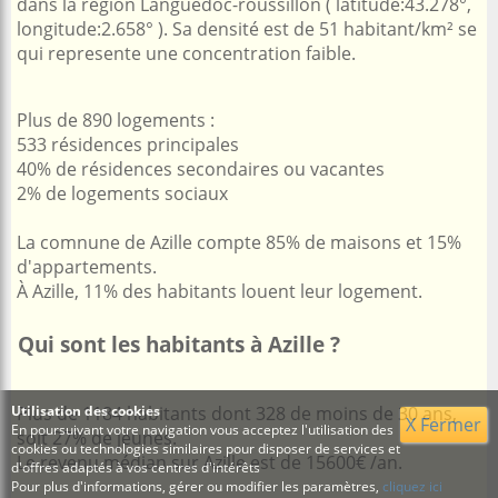
dans la région Languedoc-roussillon ( latitude:43.278°,
longitude:2.658° ). Sa densité est de 51 habitant/km² se
qui represente une concentration faible.
Plus de 890 logements :
533 résidences principales
40% de résidences secondaires ou vacantes
2% de logements sociaux
La comnune de Azille compte 85% de maisons et 15%
d'appartements.
À Azille, 11% des habitants louent leur logement.
Qui sont les habitants à Azille ?
Utilisation des cookies
Plus de 1184 habitants dont 328 de moins de 30 ans,
X Fermer
En poursuivant votre navigation vous acceptez l'utilisation des
soit 27% de jeunes.
cookies ou technologies similaires pour disposer de services et
Le revenu médian sur Azille est de 15600€ /an.
d'offres adaptés à vos centres d'intérêts
Pour plus d'informations, gérer ou modifier les paramètres,
cliquez ici