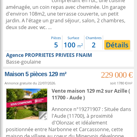
comprenant en rdc, une cuisine
aménagée, un coin repas avec cheminée. Un garage
d'environ 108m2, une terrasse couverte, un petit
jardin. A l'étage un grand séjour, salon, 2 chambres,
deux sde avec wc. ...
Pièces
Surface
Chambres
5
100
2
Détails
2
m
Agence PROPRIETES PRIVEES FNAIM
Basse-goulaine
229 000 €
Maison 5 pièces 129 m²
Annonce gratuite du 22/07/2026.
soit 1780 €/m²
Vente maison 129 m2
sur
Azille
(
11700 - Aude )
Annonce n°19271907 : Située dans
l'Aude (11700), à proximité
5
d'Olonzac et idéalement
positionnée entre Narbonne et Carcassonne, cette
maison de village au coeur du Minervois développe