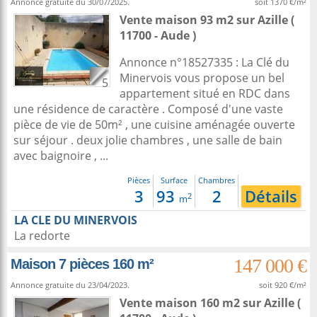
Annonce gratuite du 30/07/2025.
soit 1370 €/m²
Vente maison 93 m2
sur
Azille
(
11700 - Aude )
Annonce n°18527335 : La Clé du
Minervois vous propose un bel
5
appartement situé en RDC dans
une résidence de caractère . Composé d'une vaste
pièce de vie de 50m² , une cuisine aménagée ouverte
sur séjour . deux jolie chambres , une salle de bain
avec baignoire , ...
Pièces
Surface
Chambres
3
93
2
Détails
2
m
LA CLE DU MINERVOIS
La redorte
147 000 €
Maison 7 pièces 160 m²
Annonce gratuite du 23/04/2023.
soit 920 €/m²
Vente maison 160 m2
sur
Azille
(