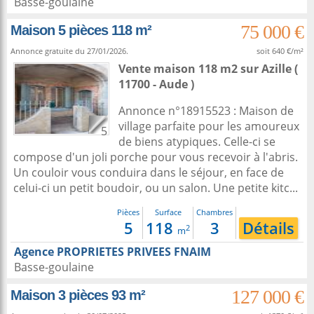
Basse-goulaine
75 000 €
Maison 5 pièces 118 m²
Annonce gratuite du 27/01/2026.
soit 640 €/m²
Vente maison 118 m2
sur
Azille
(
11700 - Aude )
Annonce n°18915523 : Maison de
village parfaite pour les amoureux
5
de biens atypiques. Celle-ci se
compose d'un joli porche pour vous recevoir à l'abris.
Un couloir vous conduira dans le séjour, en face de
celui-ci un petit boudoir, ou un salon. Une petite kitc...
Pièces
Surface
Chambres
5
118
3
Détails
2
m
Agence PROPRIETES PRIVEES FNAIM
Basse-goulaine
127 000 €
Maison 3 pièces 93 m²