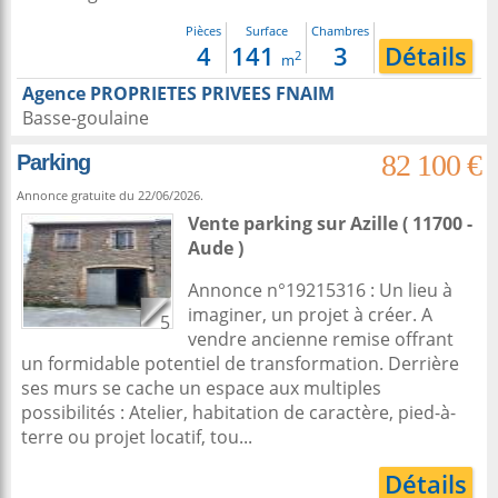
Pièces
Surface
Chambres
4
141
3
Détails
2
m
Agence PROPRIETES PRIVEES FNAIM
Basse-goulaine
82 100 €
Parking
Annonce gratuite du 22/06/2026.
Vente parking
sur
Azille
( 11700 -
Aude )
Annonce n°19215316 : Un lieu à
imaginer, un projet à créer. A
5
vendre ancienne remise offrant
un formidable potentiel de transformation. Derrière
ses murs se cache un espace aux multiples
possibilités : Atelier, habitation de caractère, pied-à-
terre ou projet locatif, tou...
Détails