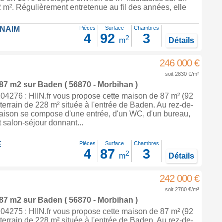
2 m². Régulièrement entretenue au fil des années, elle
FNAIM
Pièces
Surface
Chambres
4
92
3
2
m
Détails
246 000 €
soit 2830 €/m²
 87 m2
sur
Baden
( 56870 - Morbihan )
4276 : HIIN.fr vous propose cette maison de 87 m² (92
 terrain de 228 m² située à l'entrée de Baden. Au rez-de-
aison se compose d'une entrée, d'un WC, d'un bureau,
t salon-séjour donnant...
E
Pièces
Surface
Chambres
4
87
3
2
m
Détails
242 000 €
soit 2780 €/m²
 87 m2
sur
Baden
( 56870 - Morbihan )
4275 : HIIN.fr vous propose cette maison de 87 m² (92
 terrain de 228 m² située à l'entrée de Baden. Au rez-de-