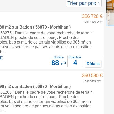
Trier par prix ↑
386 728 €
soit 4390 €/m²
 88 m2
sur
Baden
( 56870 - Morbihan )
3275 : Dans le cadre de votre recherche de terrain
à BADEN proche du centre bourg. Proche des
es, bus et mairie ce terrain viabilisé de 305 m² en
ra vous séduire de par ses atouts et son exposition
...
LE
Surface
Chambres
88
4
2
m
Détails
390 580 €
soit 4340 €/m²
 90 m2
sur
Baden
( 56870 - Morbihan )
1268 : Dans le cadre de votre recherche de terrain
à BADEN proche du centre bourg. Proche des
es, bus et mairie ce terrain viabilisé de 305 m² en
ra vous séduire de par ses atouts et son exposition
...