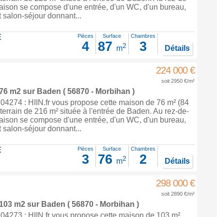
aison se compose d'une entrée, d'un WC, d'un bureau,
t salon-séjour donnant...
E
Pièces
Surface
Chambres
4
87
3
2
m
Détails
224 000 €
soit 2950 €/m²
 76 m2
sur
Baden
( 56870 - Morbihan )
4274 : HIIN.fr vous propose cette maison de 76 m² (84
 terrain de 216 m² située à l'entrée de Baden. Au rez-de-
aison se compose d'une entrée, d'un WC, d'un bureau,
t salon-séjour donnant...
E
Pièces
Surface
Chambres
3
76
2
2
m
Détails
298 000 €
soit 2890 €/m²
 103 m2
sur
Baden
( 56870 - Morbihan )
4273 : HIIN.fr vous propose cette maison de 103 m²