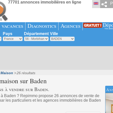
77701 annonces immobilières en ligne
P
Dépo
 vacances
Diagnostics
Agences
vos ann
Pays
Département
Ville
Maison
26 résultats
 maison sur
Baden
ns à vendre sur Baden.
An
t à Baden ? Repimmo propose 26 annonces de vente de
ar les particuliers et les agences immobilières de Baden