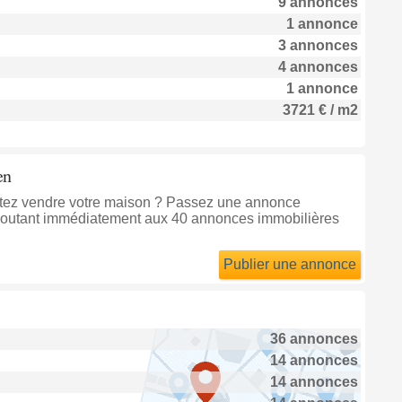
9 annonces
1 annonce
3 annonces
4 annonces
1 annonce
3721 € / m2
en
itez vendre votre maison ? Passez une annonce
joutant immédiatement aux 40 annonces immobilières
Publier une annonce
36 annonces
14 annonces
14 annonces