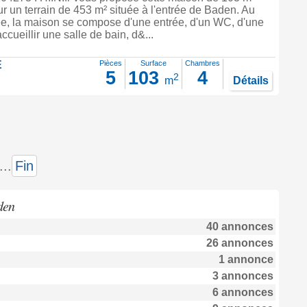
sur un terrain de 453 m² située à l'entrée de Baden. Au
e, la maison se compose d'une entrée, d'un WC, d'une
ccueillir une salle de bain, d&...
E
Pièces
Surface
Chambres
5
103
4
2
m
Détails
...
Fin
den
40 annonces
26 annonces
1 annonce
3 annonces
6 annonces