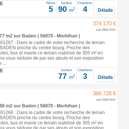
LE
Pièces
Surface
Chambres
5
90
4
2
m
Détails
374 170 €
soit 4860 €/m²
 77 m2
sur
Baden
( 56870 - Morbihan )
1267 : Dans le cadre de votre recherche de terrain
à BADEN proche du centre bourg. Proche des
es, bus et mairie ce terrain viabilisé de 305 m² en
ra vous séduire de par ses atouts et son exposition
...
LE
Surface
Chambres
77
3
2
m
Détails
386 728 €
soit 4390 €/m²
 88 m2
sur
Baden
( 56870 - Morbihan )
1266 : Dans le cadre de votre recherche de terrain
à BADEN proche du centre bourg. Proche des
es, bus et mairie ce terrain viabilisé de 305 m² en
ra vous séduire de par ses atouts et son exposition