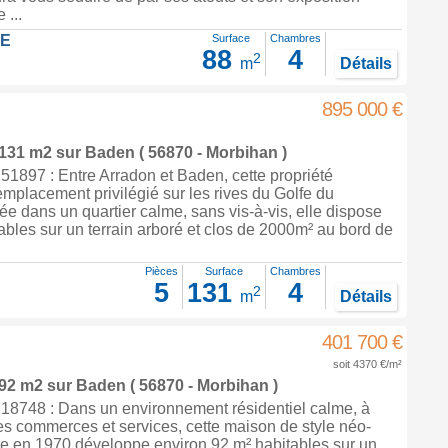
...
LE
Surface
Chambres
88
4
2
m
Détails
895 000 €
 131 m2
sur
Baden
( 56870 - Morbihan )
1897 : Entre Arradon et Baden, cette propriété
emplacement privilégié sur les rives du Golfe du
e dans un quartier calme, sans vis-à-vis, elle dispose
bles sur un terrain arboré et clos de 2000m² au bord de
Pièces
Surface
Chambres
5
131
4
2
m
Détails
401 700 €
soit 4370 €/m²
 92 m2
sur
Baden
( 56870 - Morbihan )
8748 : Dans un environnement résidentiel calme, à
s commerces et services, cette maison de style néo-
te en 1970 développe environ 92 m² habitables sur un