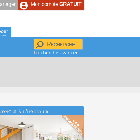
artager
Mon compte
GRATUIT
ser
onces
Recherche avancée...
nonces à l'honneur