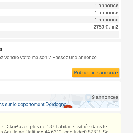
1 annonce
1 annonce
1 annonce
2750 € / m2
n
itez vendre votre maison ? Passez une annonce
Publier une annonce
9 annonces
ns sur le département Dordogne
 de 13km² avec plus de 187 habitants, située dans le
Aquitaine ( latitude:44.631°, longitude:0.873° ). Sa