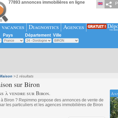
77893 annonces immobilières en ligne
P
Dépo
 vacances
Diagnostics
Agences
vos ann
Pays
Département
Ville
Maison
1 résultats
ison sur
Biron
s à vendre sur Biron.
An
t à Biron ? Repimmo propose des annonces de vente de
r les particuliers et les agences immobilières de Biron