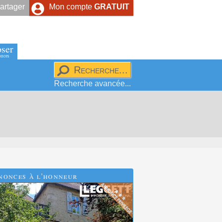
artager
Mon compte
GRATUIT
ser
onces
Recherche avancée...
nonces à l'honneur