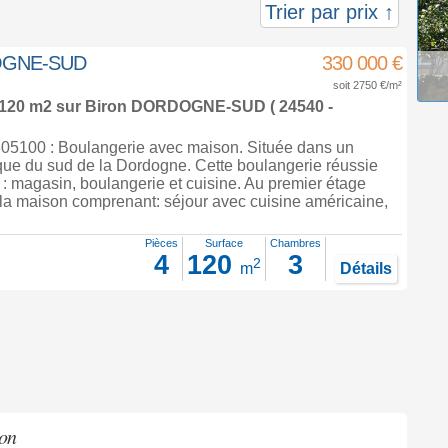
Trier par prix ↑
DOGNE-SUD
330 000 €
soit 2750 €/m²
 120 m2
sur
Biron
DORDOGNE-SUD ( 24540 -
5100 : Boulangerie avec maison. Située dans un
que du sud de la Dordogne. Cette boulangerie réussie
: magasin, boulangerie et cuisine. Au premier étage
 la maison comprenant: séjour avec cuisine américaine,
Pièces
Surface
Chambres
4
120
3
2
m
Détails
ron