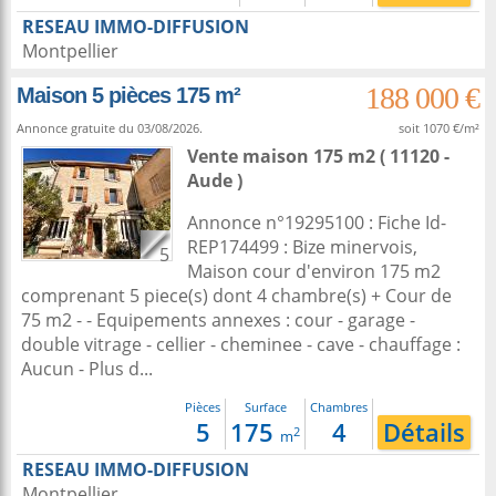
RESEAU IMMO-DIFFUSION
Montpellier
188 000 €
Maison 5 pièces 175 m²
Annonce gratuite du 03/08/2026.
soit 1070 €/m²
Vente maison 175 m2
( 11120 -
Aude )
Annonce n°19295100 : Fiche Id-
REP174499 : Bize minervois,
5
Maison cour d'environ 175 m2
comprenant 5 piece(s) dont 4 chambre(s) + Cour de
75 m2 - - Equipements annexes : cour - garage -
double vitrage - cellier - cheminee - cave - chauffage :
Aucun - Plus d...
Pièces
Surface
Chambres
5
175
4
Détails
2
m
RESEAU IMMO-DIFFUSION
Montpellier