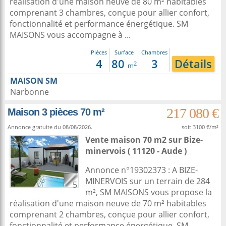
réalisation d'une maison neuve de 80 m² habitables
comprenant 3 chambres, conçue pour allier confort,
fonctionnalité et performance énergétique. SM
MAISONS vous accompagne à ...
Pièces
Surface
Chambres
4
80
3
Détails
2
m
MAISON SM
Narbonne
217 080 €
Maison 3 pièces 70 m²
Annonce gratuite du 08/08/2026.
soit 3100 €/m²
Vente maison 70 m2
sur
Bize-
minervois
( 11120 - Aude )
Annonce n°19302373 : A BIZE-
MINERVOIS sur un terrain de 284
5
m², SM MAISONS vous propose la
réalisation d'une maison neuve de 70 m² habitables
comprenant 2 chambres, conçue pour allier confort,
fonctionnalité et performance énergétique. SM