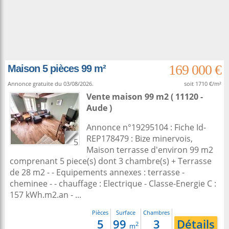
169 000 €
Maison 5 pièces 99 m²
Annonce gratuite du 03/08/2026.
soit 1710 €/m²
Vente maison 99 m2
( 11120 -
Aude )
Annonce n°19295104 : Fiche Id-
REP178479 : Bize minervois,
5
Maison terrasse d'environ 99 m2
comprenant 5 piece(s) dont 3 chambre(s) + Terrasse
de 28 m2 - - Equipements annexes : terrasse -
cheminee - - chauffage : Electrique - Classe-Energie C :
157 kWh.m2.an - ...
Pièces
Surface
Chambres
5
99
3
Détails
2
m