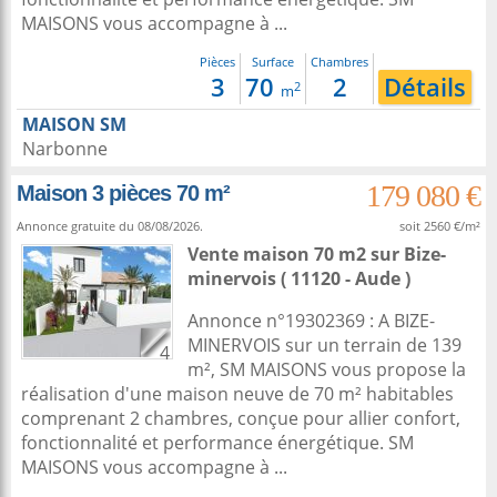
MAISONS vous accompagne à ...
Pièces
Surface
Chambres
3
70
2
Détails
2
m
MAISON SM
Narbonne
179 080 €
Maison 3 pièces 70 m²
Annonce gratuite du 08/08/2026.
soit 2560 €/m²
Vente maison 70 m2
sur
Bize-
minervois
( 11120 - Aude )
Annonce n°19302369 : A BIZE-
MINERVOIS sur un terrain de 139
4
m², SM MAISONS vous propose la
réalisation d'une maison neuve de 70 m² habitables
comprenant 2 chambres, conçue pour allier confort,
fonctionnalité et performance énergétique. SM
MAISONS vous accompagne à ...