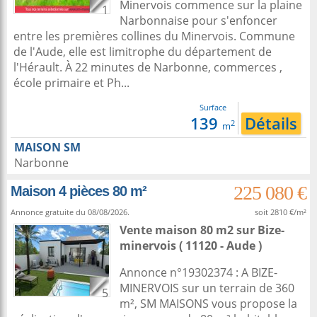
Minervois commence sur la plaine
1
Narbonnaise pour s'enfoncer
entre les premières collines du Minervois. Commune
de l'Aude, elle est limitrophe du département de
l'Hérault. À 22 minutes de Narbonne, commerces ,
école primaire et Ph...
Surface
139
Détails
2
m
MAISON SM
Narbonne
225 080 €
Maison 4 pièces 80 m²
Annonce gratuite du 08/08/2026.
soit 2810 €/m²
Vente maison 80 m2
sur
Bize-
minervois
( 11120 - Aude )
Annonce n°19302374 : A BIZE-
MINERVOIS sur un terrain de 360
5
m², SM MAISONS vous propose la