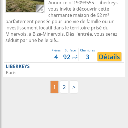
Annonce n°19093555 : Liberkeys
vous invite à découvrir cette
5
charmante maison de 92 m²
parfaitement pensée pour une vie de famille ou un
investissement locatif dans le territoire prisé du
Minervois, à Bize-Minervois. Dès l'entrée, vous serez
séduit par une belle piè...
Pièces
Surface
Chambres
4
92
3
Détails
2
m
LIBERKEYS
Paris
1
2
>