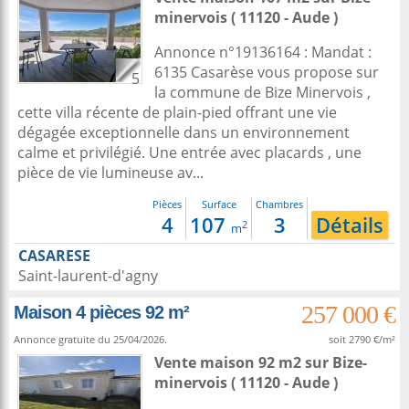
minervois
( 11120 - Aude )
Annonce n°19136164 : Mandat :
6135 Casarèse vous propose sur
5
la commune de Bize Minervois ,
cette villa récente de plain-pied offrant une vie
dégagée exceptionnelle dans un environnement
calme et privilégié. Une entrée avec placards , une
pièce de vie lumineuse av...
Pièces
Surface
Chambres
4
107
3
Détails
2
m
CASARESE
Saint-laurent-d'agny
257 000 €
Maison 4 pièces 92 m²
Annonce gratuite du 25/04/2026.
soit 2790 €/m²
Vente maison 92 m2
sur
Bize-
minervois
( 11120 - Aude )