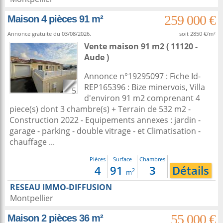
259 000 €
Maison 4 pièces 91 m²
Annonce gratuite du 03/08/2026.
soit 2850 €/m²
Vente maison 91 m2
( 11120 -
Aude )
Annonce n°19295097 : Fiche Id-
REP165396 : Bize minervois, Villa
5
d'environ 91 m2 comprenant 4
piece(s) dont 3 chambre(s) + Terrain de 532 m2 -
Construction 2022 - Equipements annexes : jardin -
garage - parking - double vitrage - et Climatisation -
chauffage ...
Pièces
Surface
Chambres
4
91
3
Détails
2
m
RESEAU IMMO-DIFFUSION
Montpellier
55 000 €
Maison 2 pièces 36 m²