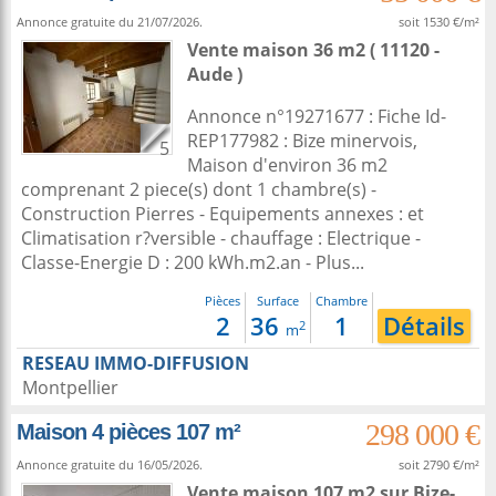
Annonce gratuite du 21/07/2026.
soit 1530 €/m²
Vente maison 36 m2
( 11120 -
Aude )
Annonce n°19271677 : Fiche Id-
REP177982 : Bize minervois,
5
Maison d'environ 36 m2
comprenant 2 piece(s) dont 1 chambre(s) -
Construction Pierres - Equipements annexes : et
Climatisation r?versible - chauffage : Electrique -
Classe-Energie D : 200 kWh.m2.an - Plus...
Pièces
Surface
Chambre
2
36
1
Détails
2
m
RESEAU IMMO-DIFFUSION
Montpellier
298 000 €
Maison 4 pièces 107 m²
Annonce gratuite du 16/05/2026.
soit 2790 €/m²
Vente maison 107 m2
sur
Bize-