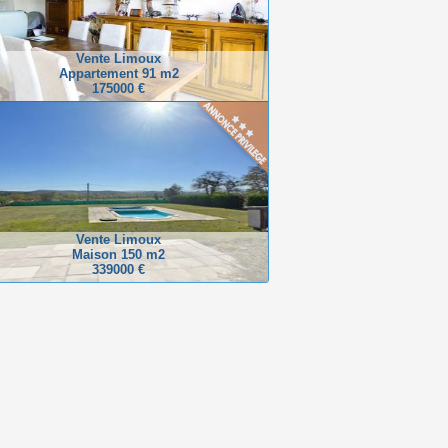
Vente Limoux
Appartement 91 m2
175000 €
Vente Limoux
Maison 150 m2
339000 €