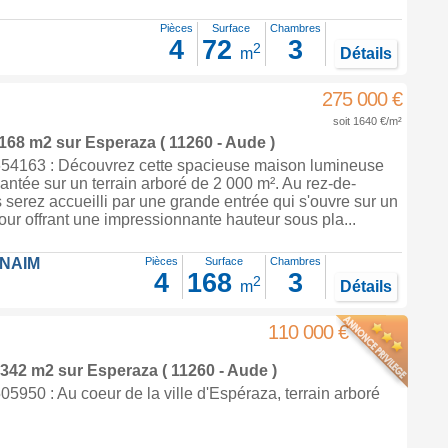
Pièces
Surface
Chambres
4
72
3
2
m
Détails
275 000 €
soit 1640 €/m²
 168 m2
sur
Esperaza
( 11260 - Aude )
54163 : Découvrez cette spacieuse maison lumineuse
antée sur un terrain arboré de 2 000 m². Au rez-de-
serez accueilli par une grande entrée qui s'ouvre sur un
our offrant une impressionnante hauteur sous pla...
FNAIM
Pièces
Surface
Chambres
4
168
3
2
m
Détails
110 000 €
 2342 m2
sur
Esperaza
( 11260 - Aude )
950 : Au coeur de la ville d'Espéraza, terrain arboré