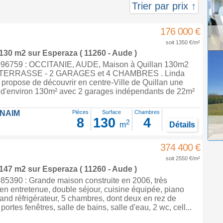
Trier par prix ↑
176 000 €
soit 1350 €/m²
 130 m2
sur
Esperaza
( 11260 - Aude )
96759 : OCCITANIE, AUDE, Maison à Quillan 130m2
-TERRASSE - 2 GARAGES et 4 CHAMBRES . Linda
propose de découvrir en centre-Ville de Quillan une
d'environ 130m² avec 2 garages indépendants de 22m²
FNAIM
Pièces
Surface
Chambres
8
130
4
2
m
Détails
374 400 €
soit 2550 €/m²
 147 m2
sur
Esperaza
( 11260 - Aude )
5390 : Grande maison construite en 2006, très
en entretenue, double séjour, cuisine équipée, piano
rand réfrigérateur, 5 chambres, dont deux en rez de
rtes fenêtres, salle de bains, salle d'eau, 2 wc, cell...