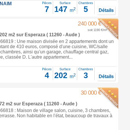
FNAIM
Pièces
Surface
Chambres
7
147
5
2
m
Détails
240 000 €
soit 1190 €/m²
 202 m2
sur
Esperaza
( 11260 - Aude )
6819 : Une maison divisée en 2 appartements dont un
ntant de 410 euros, composé d'une cuisine, WC/salle
 3 chambres, ainsi qu'un garage, chauffage central gaz,
, classée D. L'autre appartement...
Pièces
Surface
Chambres
4
202
3
2
m
Détails
30 000 €
 72 m2
sur
Esperaza
( 11260 - Aude )
6818 : Maison de village salon, cuisine, 3 chambres,
 terrasse. Non habitable en l'état, beaucoup de travaux à