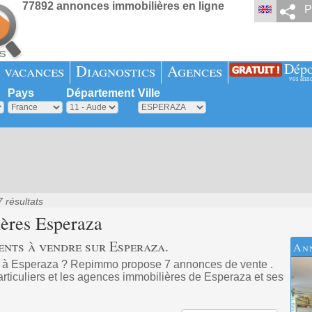
77892 annonces immobilières en ligne
P
Dépo
 vacances
Diagnostics
Agences
vos ann
Pays
Département
Ville
7 résultats
ières
Esperaza
ents à vendre sur Esperaza.
An
t à Esperaza ? Repimmo propose 7 annonces de vente .
rticuliers et les agences immobilières de Esperaza et ses