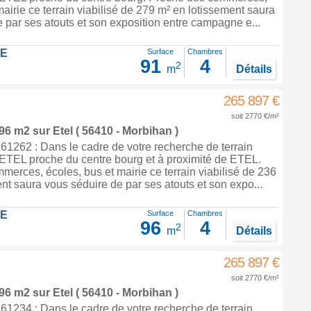
mairie ce terrain viabilisé de 279 m² en lotissement saura
 par ses atouts et son exposition entre campagne e...
LE
Surface
Chambres
91
4
2
m
Détails
265 897 €
soit 2770 €/m²
 96 m2
sur
Etel
( 56410 - Morbihan )
1262 : Dans le cadre de votre recherche de terrain
 ETEL proche du centre bourg et à proximité de ETEL.
erces, écoles, bus et mairie ce terrain viabilisé de 236
nt saura vous séduire de par ses atouts et son expo...
LE
Surface
Chambres
96
4
2
m
Détails
265 897 €
soit 2770 €/m²
 96 m2
sur
Etel
( 56410 - Morbihan )
1234 : Dans le cadre de votre recherche de terrain