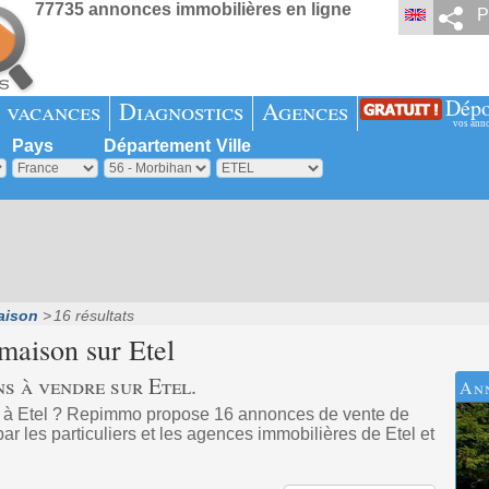
77735 annonces immobilières en ligne
P
Dépo
 vacances
Diagnostics
Agences
vos ann
Pays
Département
Ville
aison
16 résultats
 maison sur
Etel
s à vendre sur Etel.
An
 à Etel ? Repimmo propose 16 annonces de vente de
r les particuliers et les agences immobilières de Etel et