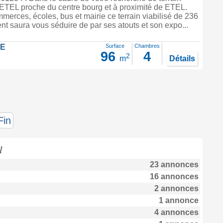
 ETEL proche du centre bourg et à proximité de ETEL.
erces, écoles, bus et mairie ce terrain viabilisé de 236
nt saura vous séduire de par ses atouts et son expo...
LE
Surface
Chambres
96
4
2
m
Détails
Fin
l
23 annonces
16 annonces
2 annonces
1 annonce
4 annonces