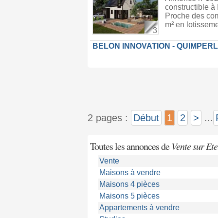
constructible à
Proche des comm
m² en lotisseme
3
BELON INNOVATION - QUIMPER
2 pages :
Début
1
2
>
...
Toutes les annonces de
Vente sur Ete
Vente
Maisons à vendre
Maisons 4 pièces
Maisons 5 pièces
Appartements à vendre