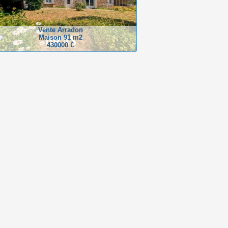
Vente Arradon
Maison 91 m2
430000 €