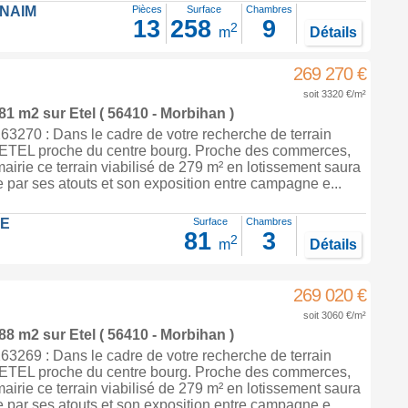
FNAIM
Pièces
Surface
Chambres
13
258
9
2
m
Détails
269 270 €
soit 3320 €/m²
 81 m2
sur
Etel
( 56410 - Morbihan )
3270 : Dans le cadre de votre recherche de terrain
à ETEL proche du centre bourg. Proche des commerces,
mairie ce terrain viabilisé de 279 m² en lotissement saura
 par ses atouts et son exposition entre campagne e...
LE
Surface
Chambres
81
3
2
m
Détails
269 020 €
soit 3060 €/m²
 88 m2
sur
Etel
( 56410 - Morbihan )
3269 : Dans le cadre de votre recherche de terrain
à ETEL proche du centre bourg. Proche des commerces,
mairie ce terrain viabilisé de 279 m² en lotissement saura
 par ses atouts et son exposition entre campagne e...