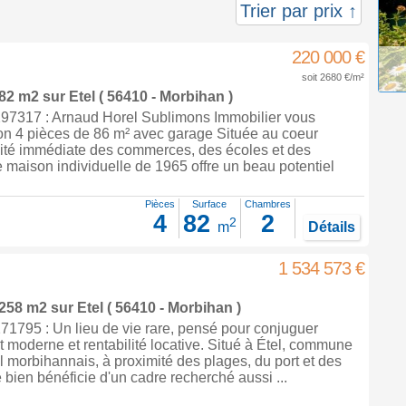
Trier par prix ↑
220 000 €
soit 2680 €/m²
 82 m2
sur
Etel
( 56410 - Morbihan )
7317 : Arnaud Horel Sublimons Immobilier vous
on 4 pièces de 86 m² avec garage Située au coeur
mité immédiate des commerces, des écoles et des
te maison individuelle de 1965 offre un beau potentiel
Pièces
Surface
Chambres
4
82
2
2
m
Détails
1 534 573 €
 258 m2
sur
Etel
( 56410 - Morbihan )
1795 : Un lieu de vie rare, pensé pour conjuguer
rt moderne et rentabilité locative. Situé à Étel, commune
ral morbihannais, à proximité des plages, du port et des
bien bénéficie d'un cadre recherché aussi ...