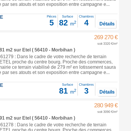
 par ses atouts et son exposition entre campagne e...
LE
Pièces
Surface
Chambres
5
82
4
2
m
Détails
269 270 €
soit 3320 €/m²
 81 m2
sur
Etel
( 56410 - Morbihan )
1279 : Dans le cadre de votre recherche de terrain
à ETEL proche du centre bourg. Proche des commerces,
mairie ce terrain viabilisé de 279 m² en lotissement saura
 par ses atouts et son exposition entre campagne e...
LE
Surface
Chambres
81
3
2
m
Détails
280 949 €
soit 3090 €/m²
 91 m2
sur
Etel
( 56410 - Morbihan )
1278 : Dans le cadre de votre recherche de terrain
à ETEL proche du centre bourg. Proche des commerces,