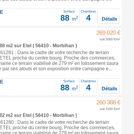
LE
Surface
Chambres
88
4
2
m
Détails
269 020 €
soit 3060 €/m²
 88 m2
sur
Etel
( 56410 - Morbihan )
1281 : Dans le cadre de votre recherche de terrain
à ETEL proche du centre bourg. Proche des commerces,
mairie ce terrain viabilisé de 279 m² en lotissement saura
 par ses atouts et son exposition entre campagne e...
LE
Surface
Chambres
88
4
2
m
Détails
260 388 €
soit 3180 €/m²
 82 m2
sur
Etel
( 56410 - Morbihan )
1280 : Dans le cadre de votre recherche de terrain
à ETEL proche du centre bourg. Proche des commerces,
mairie ce terrain viabilisé de 279 m² en lotissement saura