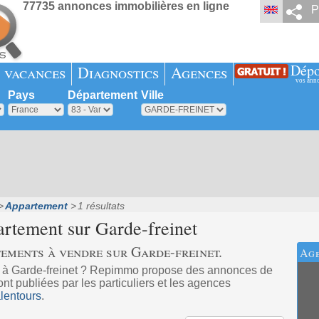
77735 annonces immobilières en ligne
P
Dépo
 vacances
Diagnostics
Agences
vos ann
Pays
Département
Ville
Appartement
1 résultats
artement sur
Garde-freinet
ements à vendre sur Garde-freinet.
Age
 à Garde-freinet ? Repimmo propose des annonces de
t publiées par les particuliers et les agences
lentours
.