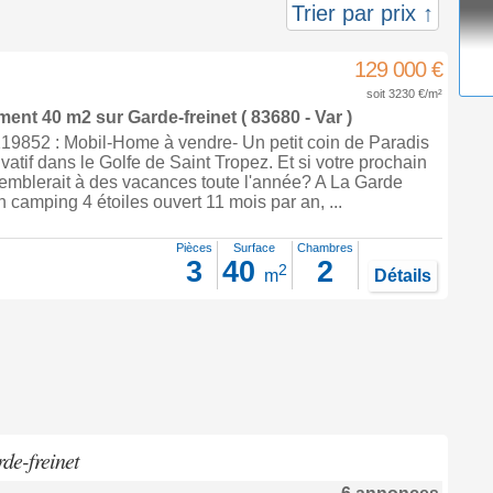
Trier par prix ↑
129 000 €
soit 3230 €/m²
ement 40 m2
sur
Garde-freinet
( 83680 - Var )
9852 : Mobil-Home à vendre- Un petit coin de Paradis
vatif dans le Golfe de Saint Tropez. Et si votre prochain
semblerait à des vacances toute l'année? A La Garde
n camping 4 étoiles ouvert 11 mois par an, ...
Pièces
Surface
Chambres
3
40
2
2
m
Détails
de-freinet