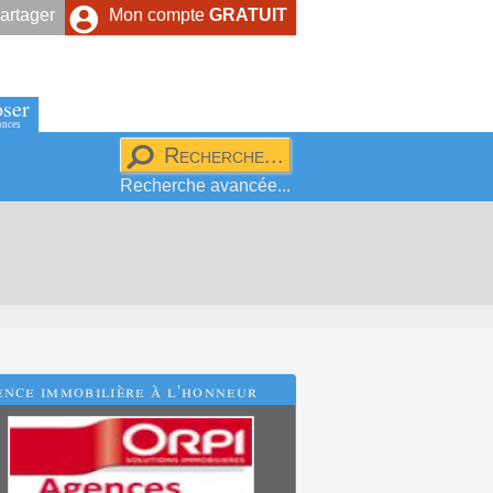
artager
Mon compte
GRATUIT
ser
onces
Recherche avancée...
nce immobilière à l'honneur