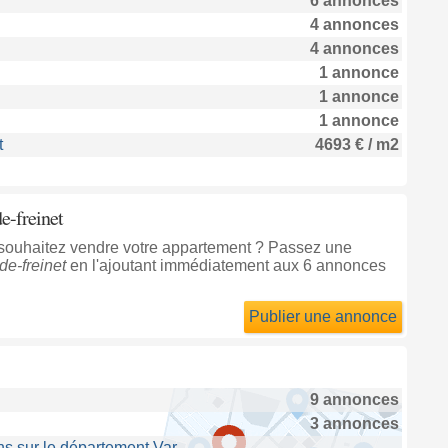
6 annonces
4 annonces
4 annonces
1 annonce
1 annonce
1 annonce
t
4693 € / m2
e-freinet
s souhaitez vendre votre appartement ? Passez une
de-freinet
en l'ajoutant immédiatement aux 6 annonces
Publier une annonce
9 annonces
3 annonces
s sur le département Var