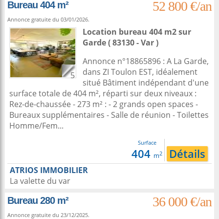
52 800 €/an
Bureau 404 m²
Annonce gratuite du 03/01/2026.
Location bureau 404 m2
sur
Garde
( 83130 - Var )
Annonce n°18865896 : A La Garde,
dans ZI Toulon EST, idéalement
5
situé Bâtiment indépendant d'une
surface totale de 404 m², réparti sur deux niveaux :
Rez-de-chaussée - 273 m² : - 2 grands open spaces -
Bureaux supplémentaires - Salle de réunion - Toilettes
Homme/Fem...
Surface
404
Détails
2
m
ATRIOS IMMOBILIER
La valette du var
36 000 €/an
Bureau 280 m²
Annonce gratuite du 23/12/2025.