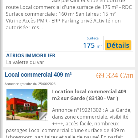
axe passant et situé en bord de
route Local commercial d'une surface de 175 m² - RDC
Surface commerciale : 160 m² Sanitaires : 15 m²
Vitrine Accès PMR - ERP Parking privé Activité non
autorisée : res...
Surface
175
Détails
2
m
ATRIOS IMMOBILIER
La valette du var
69 324 €/an
Local commercial 409 m²
Annonce gratuite du 25/06/2026.
Location local commercial 409
m2
sur
Garde
( 83130 - Var )
Annonce n°19221302 : A La Garde,
dans zone commerciale, visibilité
1
++++, accès facile, nombreux
passages Local commercial d'une surface de 409 m
(showroom, sanitaires et salle de pause) En parfait