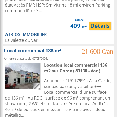
état Accès PMR HSP: 5m Vitrine : 8 ml environ Parking
commun clôturé ...
Surface
409
Détails
2
m
ATRIOS IMMOBILIER
La valette du var
21 600 €/an
Local commercial 136 m²
Annonce gratuite du 07/05/2026.
Location local commercial 136
m2
sur
Garde
( 83130 - Var )
Annonce n°19117991 : A La Garde,
sur axe passant, visibilité +++
5
Local commercial d'une surface
de 136 m² : Au RDC : surface de 96 m² comprenant un
showroom, 2 WC et stock à l'arrière du local Au R+1 :
40 m² de bureaux en mezzanine Vitrine avec rideau
métalliq...