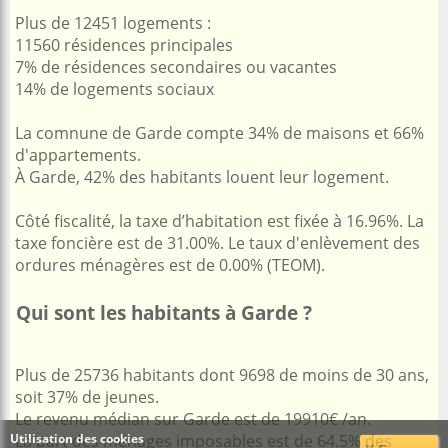
Plus de 12451 logements :
11560 résidences principales
7% de résidences secondaires ou vacantes
14% de logements sociaux
La comnune de Garde compte 34% de maisons et 66%
d'appartements.
À Garde, 42% des habitants louent leur logement.
Côté fiscalité, la taxe d’habitation est fixée à 16.96%. La
taxe foncière est de 31.00%. Le taux d'enlèvement des
ordures ménagères est de 0.00% (TEOM).
Qui sont les habitants à Garde ?
Plus de 25736 habitants dont 9698 de moins de 30 ans,
soit 37% de jeunes.
Le revenu médian sur Garde est de 19910€ /an.
Utilisation des cookies
La part des ménages imposables est de 64.5% des