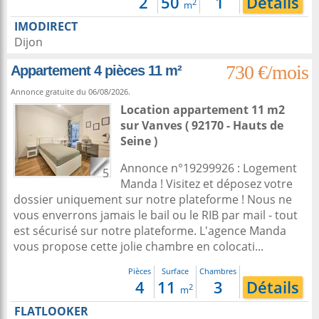
2
50
1
Détails
2
m
IMODIRECT
Dijon
730 €/mois
Appartement 4 pièces 11 m²
Annonce gratuite du 06/08/2026.
Location appartement 11 m2
sur
Vanves
( 92170 - Hauts de
Seine )
Annonce n°19299926 : Logement
5
Manda ! Visitez et déposez votre
dossier uniquement sur notre plateforme ! Nous ne
vous enverrons jamais le bail ou le RIB par mail - tout
est sécurisé sur notre plateforme. L'agence Manda
vous propose cette jolie chambre en colocati...
Pièces
Surface
Chambres
4
11
3
Détails
2
m
FLATLOOKER