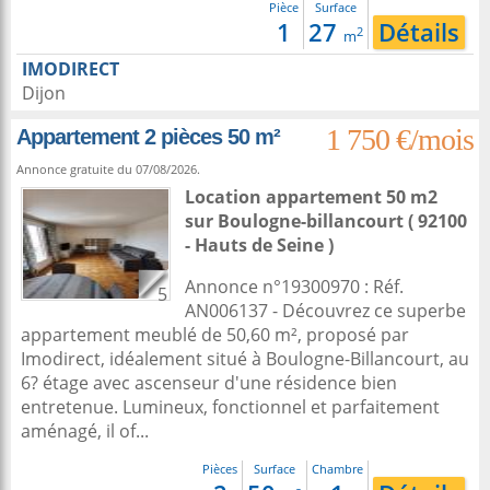
Pièce
Surface
1
27
Détails
2
m
IMODIRECT
Dijon
1 750 €/mois
Appartement 2 pièces 50 m²
Annonce gratuite du 07/08/2026.
Location appartement 50 m2
sur
Boulogne-billancourt
( 92100
- Hauts de Seine )
Annonce n°19300970 : Réf.
5
AN006137 - Découvrez ce superbe
appartement meublé de 50,60 m², proposé par
Imodirect, idéalement situé à Boulogne-Billancourt, au
6? étage avec ascenseur d'une résidence bien
entretenue. Lumineux, fonctionnel et parfaitement
aménagé, il of...
Pièces
Surface
Chambre