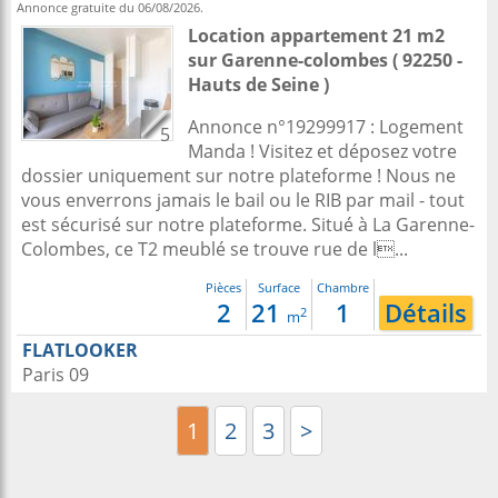
Annonce gratuite du 06/08/2026.
Location appartement 21 m2
sur
Garenne-colombes
( 92250 -
Hauts de Seine )
Annonce n°19299917 : Logement
5
Manda ! Visitez et déposez votre
dossier uniquement sur notre plateforme ! Nous ne
vous enverrons jamais le bail ou le RIB par mail - tout
est sécurisé sur notre plateforme. Situé à La Garenne-
Colombes, ce T2 meublé se trouve rue de l...
Pièces
Surface
Chambre
2
21
1
Détails
2
m
FLATLOOKER
Paris 09
1
2
3
>