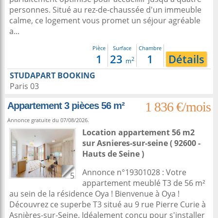
personnes. Situé au rez-de-chaussée d'un immeuble
calme, ce logement vous promet un séjour agréable
a...
Pièce
Surface
Chambre
1
23
1
Détails
2
m
STUDAPART BOOKING
Paris 03
1 836 €/mois
Appartement 3 pièces 56 m²
Annonce gratuite du 07/08/2026.
Location appartement 56 m2
sur
Asnieres-sur-seine
( 92600 -
Hauts de Seine )
Annonce n°19301028 : Votre
5
appartement meublé T3 de 56 m²
au sein de la résidence Oya ! Bienvenue à Oya !
Découvrez ce superbe T3 situé au 9 rue Pierre Curie à
Asnières-sur-Seine. Idéalement conçu pour s'installer