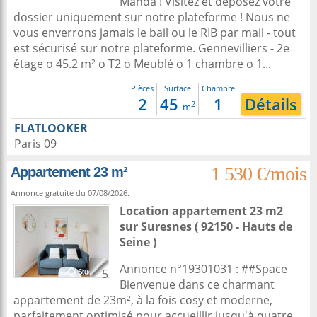
Manda ! Visitez et déposez votre
dossier uniquement sur notre plateforme ! Nous ne
vous enverrons jamais le bail ou le RIB par mail - tout
est sécurisé sur notre plateforme. Gennevilliers - 2e
étage o 45.2 m² o T2 o Meublé o 1 chambre o 1...
Pièces
Surface
Chambre
2
45
1
Détails
2
m
FLATLOOKER
Paris 09
1 530 €/mois
Appartement 23 m²
Annonce gratuite du 07/08/2026.
Location appartement 23 m2
sur
Suresnes
( 92150 - Hauts de
Seine )
Annonce n°19301031 : ##Space
5
Bienvenue dans ce charmant
appartement de 23m², à la fois cosy et moderne,
parfaitement optimisé pour accueillir jusqu'à quatre