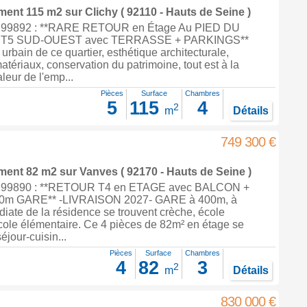
ement 115 m2
sur
Clichy
( 92110 - Hauts de Seine )
299892 : **RARE RETOUR en Étage Au PIED DU
 T5 SUD-OUEST avec TERRASSE + PARKINGS**
rbain de ce quartier, esthétique architecturale,
tériaux, conservation du patrimoine, tout est à la
leur de l'emp...
Pièces
Surface
Chambres
5
115
4
2
m
Détails
749 300 €
ement 82 m2
sur
Vanves
( 92170 - Hauts de Seine )
299890 : **RETOUR T4 en ETAGE avec BALCON +
0m GARE** -LIVRAISON 2027- GARE à 400m, à
iate de la résidence se trouvent crèche, école
cole élémentaire. Ce 4 pièces de 82m² en étage se
jour-cuisin...
Pièces
Surface
Chambres
4
82
3
2
m
Détails
830 000 €