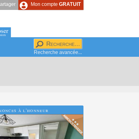
artager
Mon compte
GRATUIT
ser
onces
Recherche avancée...
nonces à l'honneur