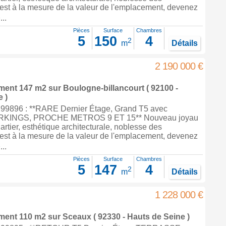
 est à la mesure de la valeur de l'emplacement, devenez
..
Pièces
Surface
Chambres
5
150
4
2
m
Détails
2 190 000 €
ement 147 m2
sur
Boulogne-billancourt
( 92100 -
 )
99896 : **RARE Dernier Étage, Grand T5 avec
KINGS, PROCHE METROS 9 ET 15** Nouveau joyau
artier, esthétique architecturale, noblesse des
 est à la mesure de la valeur de l'emplacement, devenez
..
Pièces
Surface
Chambres
5
147
4
2
m
Détails
1 228 000 €
ement 110 m2
sur
Sceaux
( 92330 - Hauts de Seine )