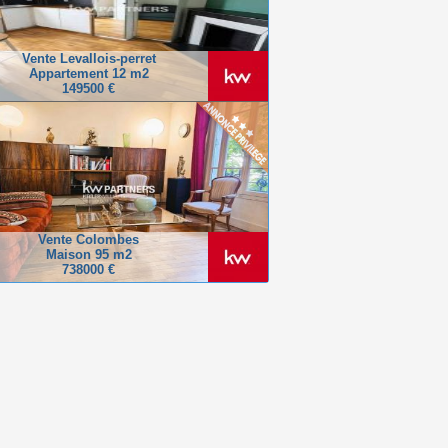
Vente Levallois-perret
Appartement 12 m2
149500 €
Vente Colombes
Maison 95 m2
738000 €