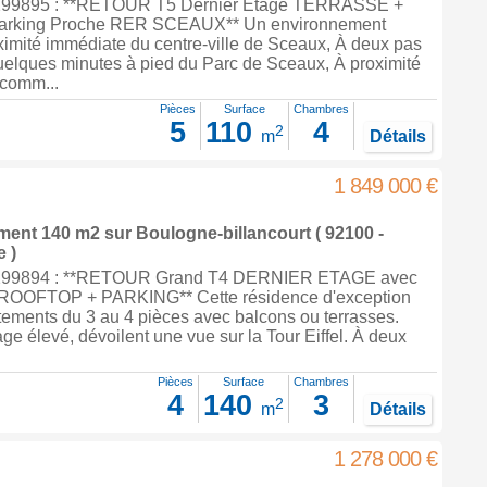
99895 : **RETOUR T5 Dernier Étage TERRASSE +
rking Proche RER SCEAUX** Un environnement
oximité immédiate du centre-ville de Sceaux, À deux pas
elques minutes à pied du Parc de Sceaux, À proximité
comm...
Pièces
Surface
Chambres
5
110
4
2
m
Détails
1 849 000 €
ement 140 m2
sur
Boulogne-billancourt
( 92100 -
 )
299894 : **RETOUR Grand T4 DERNIER ETAGE avec
OFTOP + PARKING** Cette résidence d'exception
tements du 3 au 4 pièces avec balcons ou terrasses.
age élevé, dévoilent une vue sur la Tour Eiffel. À deux
Pièces
Surface
Chambres
4
140
3
2
m
Détails
1 278 000 €