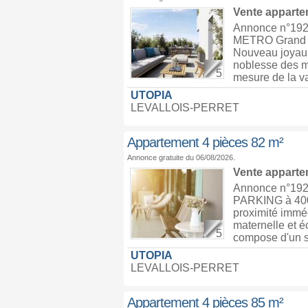
Vente appart
Annonce n°19
METRO Grand
Nouveau joyau u
noblesse des ma
5
mesure de la va
UTOPIA
LEVALLOIS-PERRET
Appartement 4 pièces 82 m²
Annonce gratuite du 06/08/2026.
Vente appart
Annonce n°19
PARKING à 40
proximité imméd
maternelle et é
5
compose d'un sé
UTOPIA
LEVALLOIS-PERRET
Appartement 4 pièces 85 m²