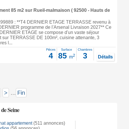
ement 85 m2
sur
Rueil-malmaison
( 92500 - Hauts de
299889 : **T4 DERNIER ETAGE TERRASSE revenu à
e DERNIER programme de l'Arsenal Livraison 2027** Ce
 DERNIER ETAGE se compose d'un vaste séjour
t sur TERRASSE DE 100m², cuisine attenante, 3
s l...
Pièces
Surface
Chambres
4
85
3
2
m
Détails
>
...
Fin
 de Seine
hat appartement
(511 annonces)
udios
(56 annonces)