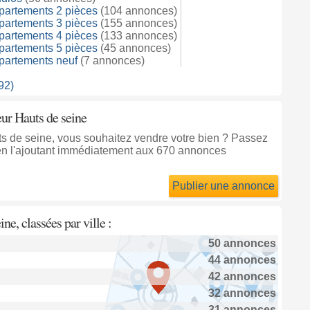
partements 2 pièces
(104 annonces)
partements 3 pièces
(155 annonces)
partements 4 pièces
(133 annonces)
partements 5 pièces
(45 annonces)
partements neuf
(7 annonces)
92)
eur Hauts de seine
ts de seine, vous souhaitez vendre votre bien ? Passez
en l'ajoutant immédiatement aux 670 annonces
Publier une annonce
ne, classées par ville :
50 annonces
44 annonces
42 annonces
32 annonces
31 annonces