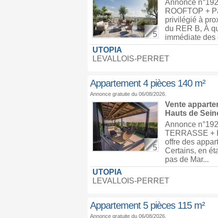
Annonce n°192
ROOFTOP + Pa
privilégié à pr
du RER B, À qu
5
immédiate des 
UTOPIA
LEVALLOIS-PERRET
Appartement 4 pièces 140 m²
Annonce gratuite du 06/08/2026.
Vente appart
Hauts de Seine
Annonce n°19
TERRASSE + RO
offre des appar
5
Certains, en ét
pas de Mar...
UTOPIA
LEVALLOIS-PERRET
Appartement 5 pièces 115 m²
Annonce gratuite du 06/08/2026.