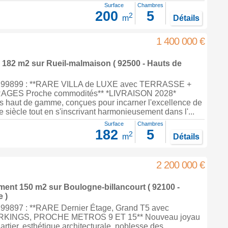
Surface
Chambres
200
5
2
m
Détails
1 400 000 €
e 182 m2
sur
Rueil-malmaison
( 92500 - Hauts de
299899 : **RARE VILLA de LUXE avec TERRASSE +
AGES Proche commodités** *LIVRAISON 2028*
 haut de gamme, conçues pour incarner l'excellence de
e siècle tout en s'inscrivant harmonieusement dans l'...
Surface
Chambres
182
5
2
m
Détails
2 200 000 €
ement 150 m2
sur
Boulogne-billancourt
( 92100 -
 )
99897 : **RARE Dernier Étage, Grand T5 avec
KINGS, PROCHE METROS 9 ET 15** Nouveau joyau
artier, esthétique architecturale, noblesse des