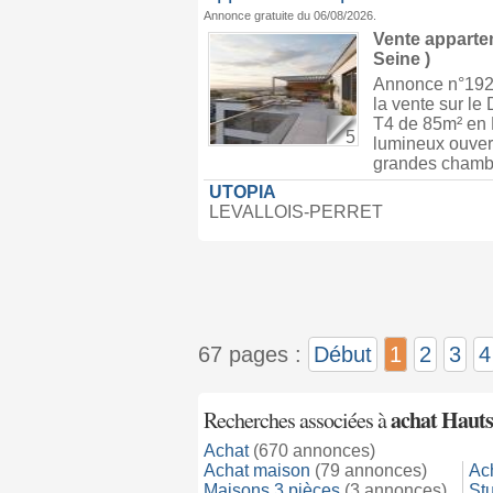
Annonce gratuite du 06/08/2026.
Vente appart
Seine )
Annonce n°19
la vente sur l
T4 de 85m² en
5
lumineux ouver
grandes chambre
UTOPIA
LEVALLOIS-PERRET
67 pages :
Début
1
2
3
4
achat Hauts
Recherches associées à
Achat
(670 annonces)
Achat maison
(79 annonces)
Ac
Maisons 3 pièces
(3 annonces)
St