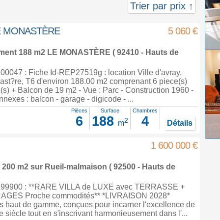
Trier par prix ↑
 LE MONASTÈRE
5 060 €
ement 188 m2
LE MONASTÈRE ( 92410 - Hauts de
0047 : Fiche Id-REP27519g : location Ville d'avray,
ast?re, T6 d'environ 188.00 m2 comprenant 6 piece(s)
s) + Balcon de 19 m2 - Vue : Parc - Construction 1960 -
exes : balcon - garage - digicode - ...
Pièces
Surface
Chambres
6
188
4
2
m
Détails
1 600 000 €
e 200 m2
sur
Rueil-malmaison
( 92500 - Hauts de
299900 : **RARE VILLA de LUXE avec TERRASSE +
AGES Proche commodités** *LIVRAISON 2028*
 haut de gamme, conçues pour incarner l'excellence de
e siècle tout en s'inscrivant harmonieusement dans l'...