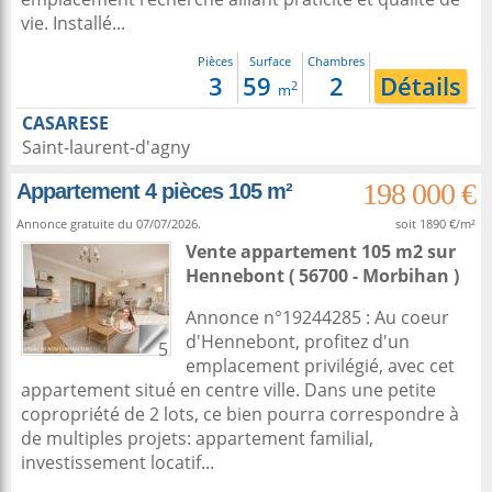
vie. Installé...
Pièces
Surface
Chambres
3
59
2
Détails
2
m
CASARESE
Saint-laurent-d'agny
198 000 €
Appartement 4 pièces 105 m²
Annonce gratuite du 07/07/2026.
soit 1890 €/m²
Vente appartement 105 m2
sur
Hennebont
( 56700 - Morbihan )
Annonce n°19244285 : Au coeur
d'Hennebont, profitez d'un
5
emplacement privilégié, avec cet
appartement situé en centre ville. Dans une petite
copropriété de 2 lots, ce bien pourra correspondre à
de multiples projets: appartement familial,
investissement locatif...