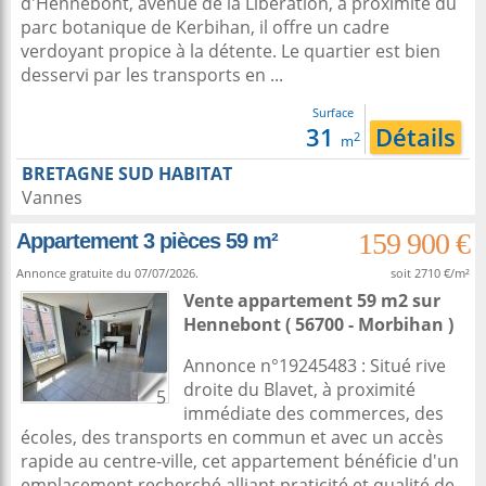
d'Hennebont, avenue de la Libération, à proximité du
parc botanique de Kerbihan, il offre un cadre
verdoyant propice à la détente. Le quartier est bien
desservi par les transports en ...
Surface
31
Détails
2
m
BRETAGNE SUD HABITAT
Vannes
159 900 €
Appartement 3 pièces 59 m²
Annonce gratuite du 07/07/2026.
soit 2710 €/m²
Vente appartement 59 m2
sur
Hennebont
( 56700 - Morbihan )
Annonce n°19245483 : Situé rive
droite du Blavet, à proximité
5
immédiate des commerces, des
écoles, des transports en commun et avec un accès
rapide au centre-ville, cet appartement bénéficie d'un
emplacement recherché alliant praticité et qualité de