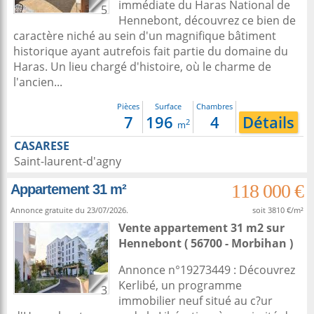
immédiate du Haras National de
5
Hennebont, découvrez ce bien de
caractère niché au sein d'un magnifique bâtiment
historique ayant autrefois fait partie du domaine du
Haras. Un lieu chargé d'histoire, où le charme de
l'ancien...
Pièces
Surface
Chambres
7
196
4
Détails
2
m
CASARESE
Saint-laurent-d'agny
118 000 €
Appartement 31 m²
Annonce gratuite du 23/07/2026.
soit 3810 €/m²
Vente appartement 31 m2
sur
Hennebont
( 56700 - Morbihan )
Annonce n°19273449 : Découvrez
Kerlibé, un programme
3
immobilier neuf situé au c?ur