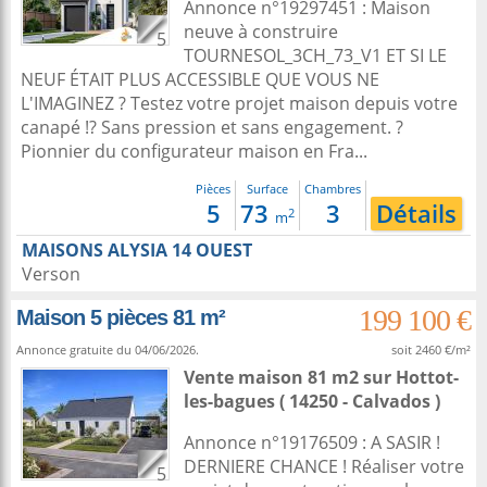
Annonce n°19297451 : Maison
neuve à construire
5
TOURNESOL_3CH_73_V1 ET SI LE
NEUF ÉTAIT PLUS ACCESSIBLE QUE VOUS NE
L'IMAGINEZ ? Testez votre projet maison depuis votre
canapé !? Sans pression et sans engagement. ?
Pionnier du configurateur maison en Fra...
Pièces
Surface
Chambres
5
73
3
Détails
2
m
MAISONS ALYSIA 14 OUEST
Verson
199 100 €
Maison 5 pièces 81 m²
Annonce gratuite du 04/06/2026.
soit 2460 €/m²
Vente maison 81 m2
sur
Hottot-
les-bagues
( 14250 - Calvados )
Annonce n°19176509 : A SASIR !
DERNIERE CHANCE ! Réaliser votre
5