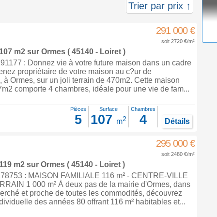
Trier par prix ↑
291 000 €
soit 2720 €/m²
 107 m2
sur
Ormes
( 45140 - Loiret )
1177 : Donnez vie à votre future maison dans un cadre
venez propriétaire de votre maison au c?ur de
, à Ormes, sur un joli terrain de 470m2. Cette maison
7m2 comporte 4 chambres, idéale pour une vie de fam...
Pièces
Surface
Chambres
5
107
4
2
m
Détails
295 000 €
soit 2480 €/m²
 119 m2
sur
Ormes
( 45140 - Loiret )
178753 : MAISON FAMILIALE 116 m² - CENTRE-VILLE
RAIN 1 000 m² À deux pas de la mairie d'Ormes, dans
herché et proche de toutes les commodités, découvrez
dividuelle des années 80 offrant 116 m² habitables et...