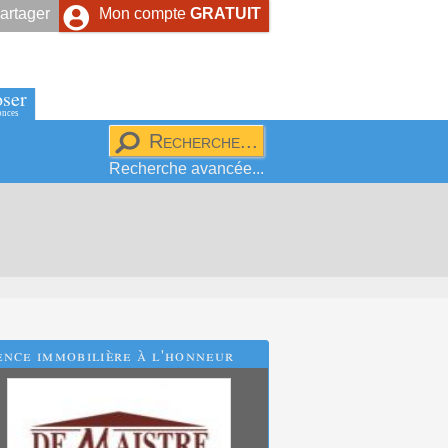
artager
Mon compte
GRATUIT
ser
onces
Recherche avancée...
nce immobilière à l'honneur