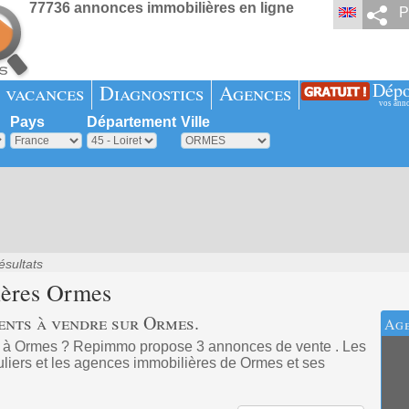
77736 annonces immobilières en ligne
P
Dépo
 vacances
Diagnostics
Agences
vos ann
Pays
Département
Ville
ésultats
ières
Ormes
ents à vendre sur Ormes.
Age
t à Ormes ? Repimmo propose 3 annonces de vente . Les
uliers et les agences immobilières de Ormes et ses