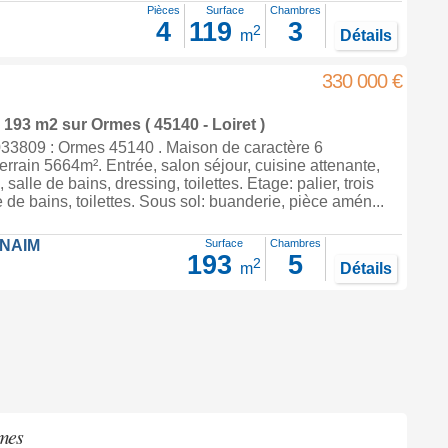
Pièces
Surface
Chambres
4
119
3
2
m
Détails
330 000 €
e 193 m2
sur
Ormes
( 45140 - Loiret )
3809 : Ormes 45140 . Maison de caractère 6
errain 5664m². Entrée, salon séjour, cuisine attenante,
alle de bains, dressing, toilettes. Etage: palier, trois
 de bains, toilettes. Sous sol: buanderie, pièce amén...
FNAIM
Surface
Chambres
193
5
2
m
Détails
mes