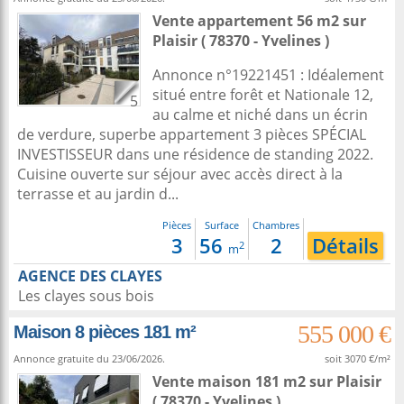
Vente appartement 56 m2
sur
Plaisir
( 78370 - Yvelines )
Annonce n°19221451 : Idéalement
situé entre forêt et Nationale 12,
5
au calme et niché dans un écrin
de verdure, superbe appartement 3 pièces SPÉCIAL
INVESTISSEUR dans une résidence de standing 2022.
Cuisine ouverte sur séjour avec accès direct à la
terrasse et au jardin d...
Pièces
Surface
Chambres
3
56
2
Détails
2
m
AGENCE DES CLAYES
Les clayes sous bois
555 000 €
Maison 8 pièces 181 m²
Annonce gratuite du 23/06/2026.
soit 3070 €/m²
Vente maison 181 m2
sur
Plaisir
( 78370 - Yvelines )