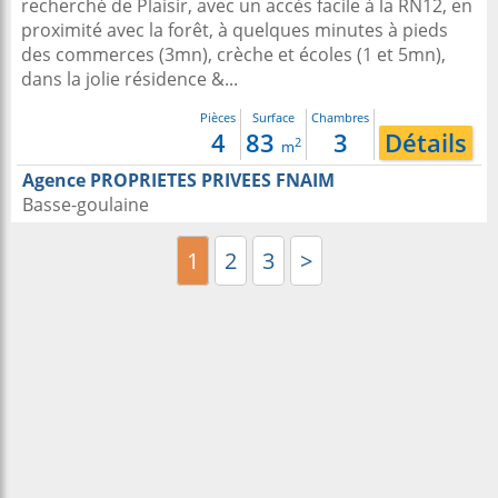
recherché de Plaisir, avec un accès facile à la RN12, en
proximité avec la forêt, à quelques minutes à pieds
des commerces (3mn), crèche et écoles (1 et 5mn),
dans la jolie résidence &...
Pièces
Surface
Chambres
4
83
3
Détails
2
m
Agence PROPRIETES PRIVEES FNAIM
Basse-goulaine
1
2
3
>