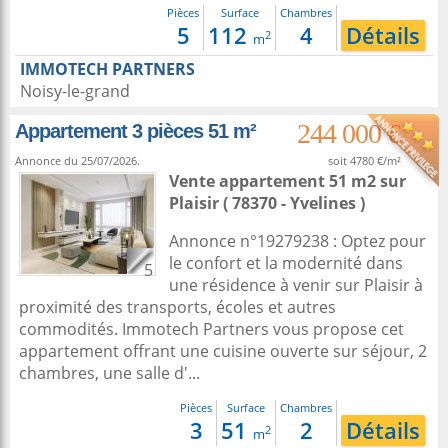
Pièces
Surface
Chambres
5
112
4
Détails
2
m
IMMOTECH PARTNERS
Noisy-le-grand
244 000 €
Appartement 3 pièces 51 m²
Annonce du 25/07/2026.
soit 4780 €/m²
Vente appartement 51 m2
sur
Plaisir
( 78370 - Yvelines )
Annonce n°19279238 : Optez pour
le confort et la modernité dans
5
une résidence à venir sur Plaisir à
proximité des transports, écoles et autres
commodités. Immotech Partners vous propose cet
appartement offrant une cuisine ouverte sur séjour, 2
chambres, une salle d'...
Pièces
Surface
Chambres
3
51
2
Détails
2
m