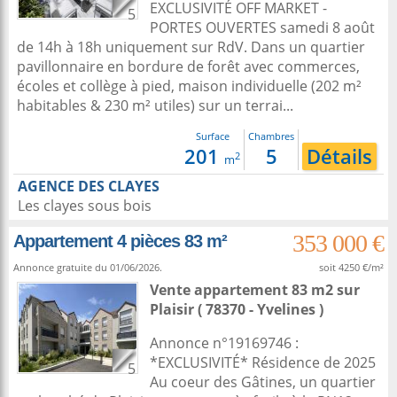
EXCLUSIVITÉ OFF MARKET -
5
PORTES OUVERTES samedi 8 août
de 14h à 18h uniquement sur RdV. Dans un quartier
pavillonnaire en bordure de forêt avec commerces,
écoles et collège à pied, maison individuelle (202 m²
habitables & 230 m² utiles) sur un terrai...
Surface
Chambres
201
5
Détails
2
m
AGENCE DES CLAYES
Les clayes sous bois
353 000 €
Appartement 4 pièces 83 m²
Annonce gratuite du 01/06/2026.
soit 4250 €/m²
Vente appartement 83 m2
sur
Plaisir
( 78370 - Yvelines )
Annonce n°19169746 :
*EXCLUSIVITÉ* Résidence de 2025
5
Au coeur des Gâtines, un quartier