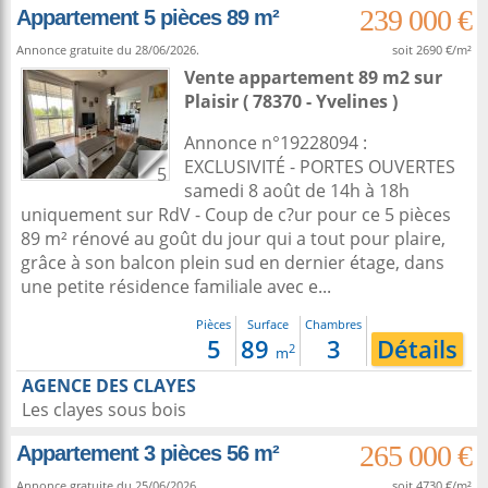
239 000 €
Appartement 5 pièces 89 m²
Annonce gratuite du 28/06/2026.
soit 2690 €/m²
Vente appartement 89 m2
sur
Plaisir
( 78370 - Yvelines )
Annonce n°19228094 :
EXCLUSIVITÉ - PORTES OUVERTES
5
samedi 8 août de 14h à 18h
uniquement sur RdV - Coup de c?ur pour ce 5 pièces
89 m² rénové au goût du jour qui a tout pour plaire,
grâce à son balcon plein sud en dernier étage, dans
une petite résidence familiale avec e...
Pièces
Surface
Chambres
5
89
3
Détails
2
m
AGENCE DES CLAYES
Les clayes sous bois
265 000 €
Appartement 3 pièces 56 m²
Annonce gratuite du 25/06/2026.
soit 4730 €/m²