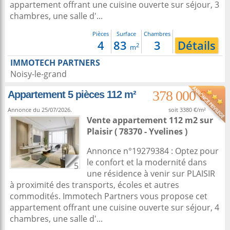
appartement offrant une cuisine ouverte sur séjour, 3
chambres, une salle d'...
Pièces
Surface
Chambres
4
83
3
Détails
2
m
IMMOTECH PARTNERS
Noisy-le-grand
378 000 €
Appartement 5 pièces 112 m²
Annonce du 25/07/2026.
soit 3380 €/m²
Vente appartement 112 m2
sur
Plaisir
( 78370 - Yvelines )
Annonce n°19279384 : Optez pour
le confort et la modernité dans
5
une résidence à venir sur PLAISIR
à proximité des transports, écoles et autres
commodités. Immotech Partners vous propose cet
appartement offrant une cuisine ouverte sur séjour, 4
chambres, une salle d'...