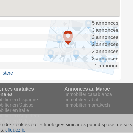
5 annonces
3 annonces
3 annonces
2 annonces
2 annonces
2 annonces
1 annonce
nistere
nces gratuites
Annonces au Maroc
onales
Immobilier casablanca
bilier en Espagne
Immobilier rabat
bilier en Suisse
Immobilier marrakech
ilier en Italie
ilier en Angleterre
bilier en Belgique
on des cookies ou technologies similaires pour disposer de servi
ilier au Portugal
es,
cliquez ici