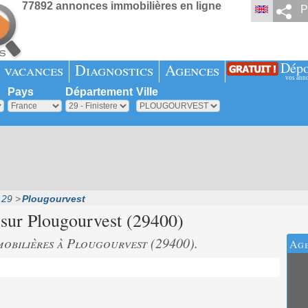
77892 annonces immobilières en ligne
P
Dépo
 vacances
Diagnostics
Agences
vos ann
Pays
Département
Ville
 29
Plougourvest
 sur
Plougourvest
(29400)
obilières à Plougourvest (29400).
Age