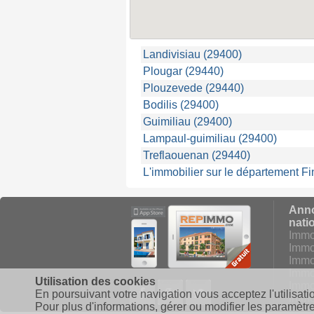
Landivisiau (29400)
Plougar (29440)
Plouzevede (29440)
Bodilis (29400)
Guimiliau (29400)
Lampaul-guimiliau (29400)
Treflaouenan (29440)
L'immobilier sur le département Fi
Anno
nati
Immo
Immo
Immob
Immob
Utilisation des cookies
Facebook
Google+
Twitter
Immo
En poursuivant votre navigation vous acceptez l'utilisati
Immob
Pour plus d'informations, gérer ou modifier les paramètr