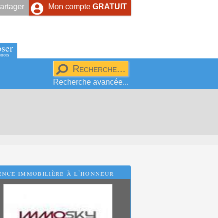
artager
Mon compte
GRATUIT
ser
onces
Recherche avancée...
nce immobilière à l'honneur