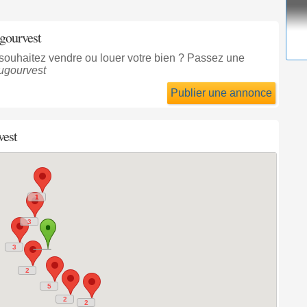
ugourvest
 souhaitez vendre ou louer votre bien ? Passez une
ugourvest
Publier une annonce
vest
1
1
3
3
3
3
2
2
5
5
2
2
2
2